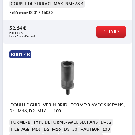
COUPLE DE SERRAGE MAX. NM=78,4
Référence:
K0017.16080
52,64 €
DÉTAILS
hors TVA 
hors frais d’envoi
K0017 B
DOUILLE GUID. VÉRIN BRID., FORME:B AVEC SIX PANS,
D1=M16, D2=M16, L=100
FORME=B
TYPE DE FORME=AVEC SIX PANS
D=32
FILETAGE=M16
D2=M16
D3=50
HAUTEUR=100