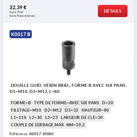
32,39 €
DÉTAILS
hors TVA 
hors frais d’envoi
K0017 B
DOUILLE GUID. VÉRIN BRID., FORME:B AVEC SIX PANS,
D1=M10, D2=M12, L=80
FORME=B
TYPE DE FORME=AVEC SIX PANS
D=20
FILETAGE=M10
D2=M12
D3=32
HAUTEUR=80
L1=110
L2=30
L3=23
LARGEUR DE CLÉ=30
COUPLE DE SERRAGE MAX. NM=39,2
Référence:
K0017.10080