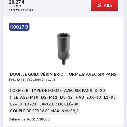
28,27 €
DÉTAILS
hors TVA 
hors frais d’envoi
K0017 B
DOUILLE GUID. VÉRIN BRID., FORME:B AVEC SIX PANS,
D1=M10, D2=M12, L=63
FORME=B
TYPE DE FORME=AVEC SIX PANS
D=20
FILETAGE=M10
D2=M12
D3=32
HAUTEUR=63
L1=93
L2=30
L3=21
LARGEUR DE CLÉ=30
COUPLE DE SERRAGE MAX. NM=39,2
Référence:
K0017.10063