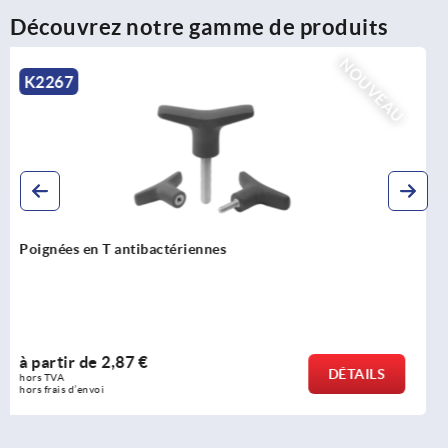
Découvrez notre gamme de produits
U
NOUVE
K0791
Goupille d'arrêt avec bouton de manœuvre en inox et
résistance élevée au cisaillement
à partir de
22,75 €
DÉTAILS
hors TVA 
hors frais d’envoi