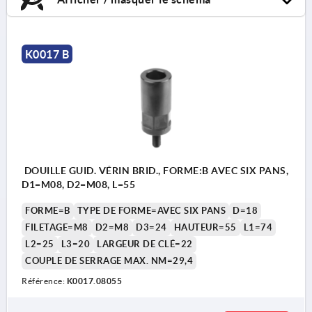
K0017 B
DOUILLE GUID. VÉRIN BRID., FORME:B AVEC SIX PANS,
D1=M08, D2=M08, L=55
FORME=B
TYPE DE FORME=AVEC SIX PANS
D=18
FILETAGE=M8
D2=M8
D3=24
HAUTEUR=55
L1=74
L2=25
L3=20
LARGEUR DE CLÉ=22
COUPLE DE SERRAGE MAX. NM=29,4
Référence:
K0017.08055