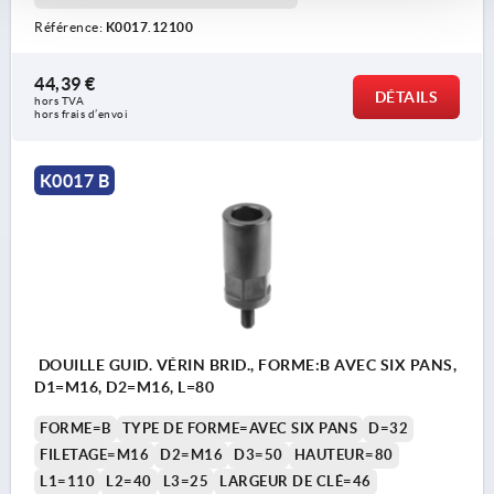
Référence:
K0017.12100
44,39 €
DÉTAILS
hors TVA 
hors frais d’envoi
K0017 B
DOUILLE GUID. VÉRIN BRID., FORME:B AVEC SIX PANS,
D1=M16, D2=M16, L=80
FORME=B
TYPE DE FORME=AVEC SIX PANS
D=32
FILETAGE=M16
D2=M16
D3=50
HAUTEUR=80
L1=110
L2=40
L3=25
LARGEUR DE CLÉ=46