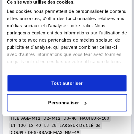
Ce site web utilise des cookies.
Référence:
K0017.12080
Les cookies nous permettent de personnaliser le contenu
40,62 €
et les annonces, d'offrir des fonctionnalités relatives aux
DÉTAILS
hors TVA 
médias sociaux et d'analyser notre trafic. Nous
hors frais d’envoi
partageons également des informations sur l'utilisation de
notre site avec nos partenaires de médias sociaux, de
K0017 B
publicité et d'analyse, qui peuvent combiner celles-ci
avec d'autres informations que vous leur avez fournies
ou qu'ils ont collectées lors de votre utilisation de leurs
services.
Tout autoriser
DOUILLE GUID. VÉRIN BRID., FORME:B AVEC SIX PANS,
D1=M12, D2=M12, L=100
Personnaliser
FORME=B
TYPE DE FORME=AVEC SIX PANS
D=25
FILETAGE=M12
D2=M12
D3=40
HAUTEUR=100
L1=130
L2=40
L3=28
LARGEUR DE CLÉ=36
COUPLE DE SERRAGE MAX. NM=49