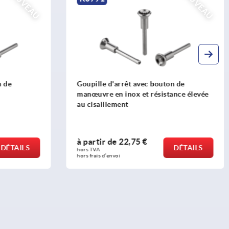
NOUVEAU
NOUVEAU
ton de
Goupille d’arrêt en Inox
stance élevée
à partir de
12,18 €
DÉTAILS
DÉTAILS
hors TVA 
hors frais d’envoi