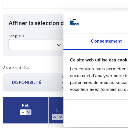
Affiner la sélection des articles
Consentement
L
A
B
80
15
30
Ce site web utilise des cook
7
de 7 entrées
100
20
40
Les cookies nous permettent d
sociaux et d'analyser notre t
Les disponibilités sont mises à jour plusie
125
25
50
DISPONIBILITÉ
partenaires de médias sociaux
d’expédition confirmée vous est communiqu
votre commande.
vous leur avez fournies ou qu'
160
30
60
Réf.
L
A
B
B1