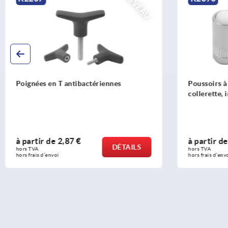
NOUVEAU
Poussoirs à ressort à enfoncer, sans
Goupille 
collerette, inox
manœuvre
à partir de
1,49 €
à partir
DÉTAILS
hors TVA 
hors TVA 
hors frais d’envoi
hors frais d’