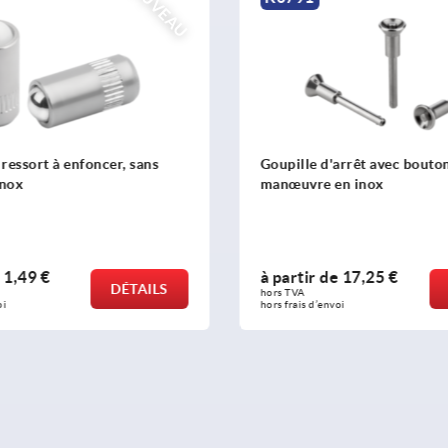
NOUVEAU
d'arrêt avec bouton de
Goupille d'arrêt avec bou
 en inox
manœuvre en inox et rési
au cisaillement
 de
17,25 €
à partir de
22,75 €
DÉTAILS
hors TVA 
envoi
hors frais d’envoi