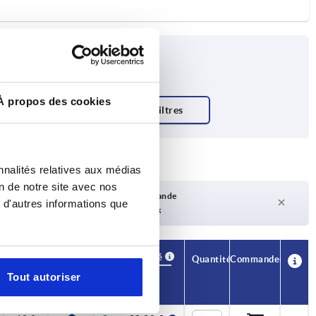
À propos des cookies
nnalités relatives aux médias
on de notre site avec nos
Délai de livraison sur demande
 d'autres informations que
Actuellement pas en stock
Disponibilité
CAO
Quantité
Commander
F kN
Prix
Tout autoriser