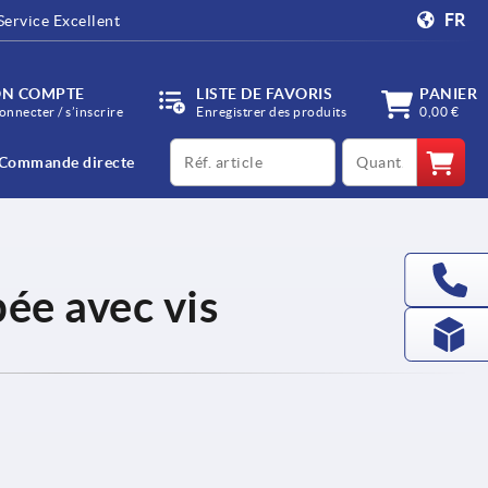
FR
Service Excellent
N COMPTE
LISTE DE FAVORIS
PANIER
onnecter / s’inscrire
Enregistrer des produits
0,00 €
productCode
qty
Commande directe
pée avec vis