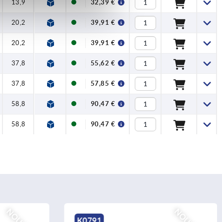
13,9
32,39 €
20,2
39,91 €
20,2
39,91 €
37,8
55,62 €
37,8
57,85 €
58,8
90,47 €
58,8
90,47 €
K0790