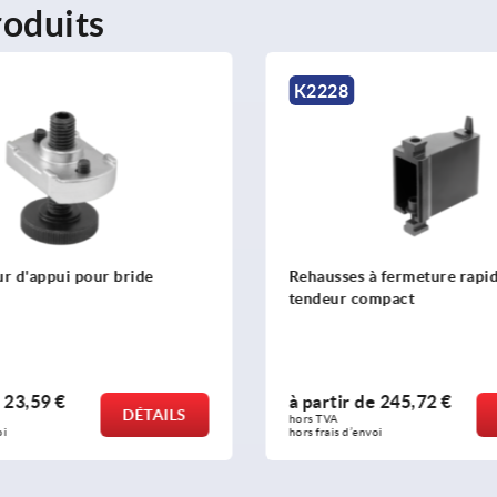
oduits
K1664
s à fermeture rapide pour
Bride de serrage 3 nivea
 compact
r de
245,72 €
à partir de
253,27 €
DÉTAILS
hors TVA 
d’envoi
hors frais d’envoi