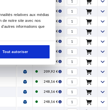
146,96 €
146,96 €
nnalités relatives aux médias
on de notre site avec nos
146,96 €
 d'autres informations que
146,96 €
209,92 €
209,92 €
Tout autoriser
209,92 €
209,92 €
248,16 €
248,16 €
248,16 €