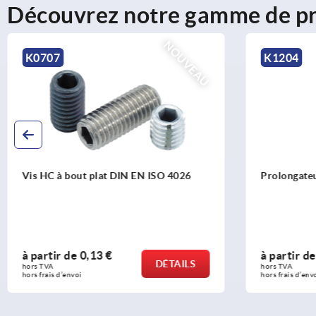
Découvrez notre gamme de pr
K1204
K2228
Prolongateur d'appui pour bride
Rehausse
tendeur
à partir de
23,59 €
à parti
DÉTAILS
hors TVA 
hors TVA 
hors frais d’envoi
hors frais 