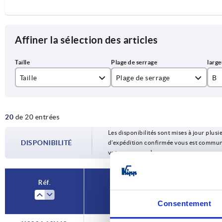
Affiner la sélection des articles
Taille
Plage de serrage
B
1
0-35
12
20
de 20 entrées
2
25-85
14
Les disponibilités sont mises à jour plusie
3
80-137
16
DISPONIBILITÉ
d’expédition confirmée vous est communiqu
votre commande.
4
125-224
18
5
160-300
Réf.
Taille
Consentement