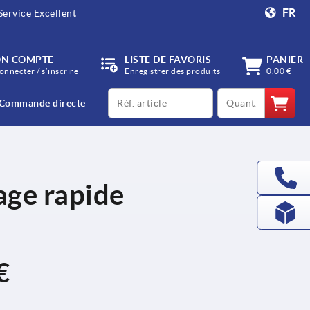
FR
Service Excellent
N COMPTE
LISTE DE FAVORIS
PANIER
onnecter / s’inscrire
Enregistrer des produits
0,00 €
productCode
qty
Commande directe
age rapide
€