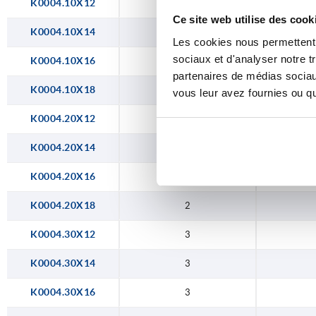
K0004.10X12
1
Ce site web utilise des cook
K0004.10X14
1
Les cookies nous permettent d
sociaux et d'analyser notre t
K0004.10X16
1
partenaires de médias sociaux
K0004.10X18
1
vous leur avez fournies ou qu'
K0004.20X12
2
K0004.20X14
2
K0004.20X16
2
K0004.20X18
2
K0004.30X12
3
K0004.30X14
3
K0004.30X16
3