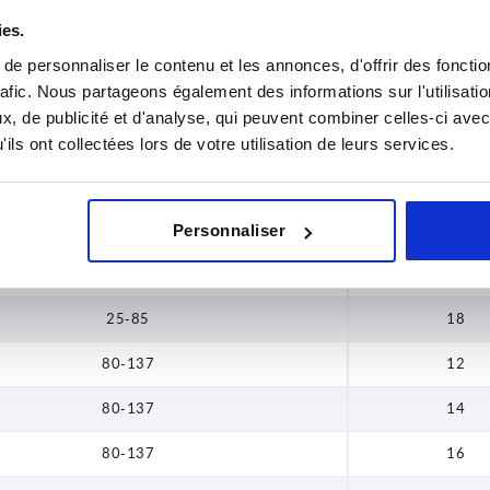
0-35
12
ies.
0-35
14
e personnaliser le contenu et les annonces, d'offrir des fonctio
rafic. Nous partageons également des informations sur l'utilisati
0-35
16
, de publicité et d'analyse, qui peuvent combiner celles-ci avec
0-35
18
ils ont collectées lors de votre utilisation de leurs services.
25-85
12
25-85
14
Personnaliser
25-85
16
25-85
18
80-137
12
80-137
14
80-137
16