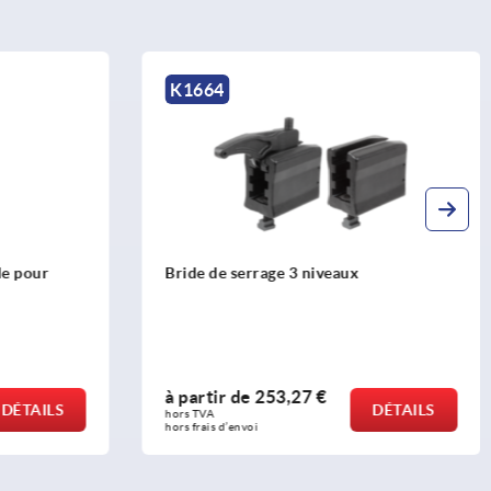
K0839
ux
Bloc de bridage forme P
à partir de
136,93 €
DÉTAILS
DÉTAILS
hors TVA 
hors frais d’envoi