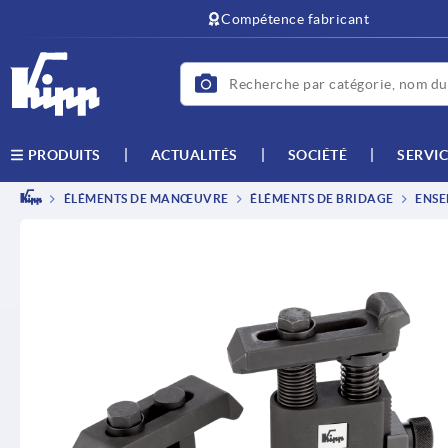
text.skipToContent
text.skipToNavigation
Compétence fabricant
ACTUALITÉS
SOCIÉTÉ
SERVIC
PRODUITS
ÉLÉMENTS DE MANŒUVRE
ÉLÉMENTS DE BRIDAGE
ENSE