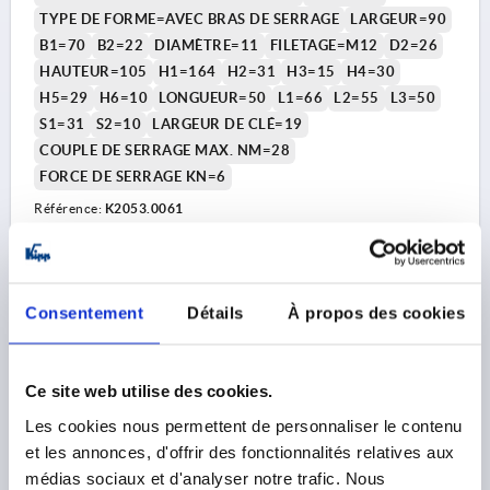
TYPE DE FORME=AVEC BRAS DE SERRAGE
LARGEUR=90
B1=70
B2=22
DIAMÈTRE=11
FILETAGE=M12
D2=26
HAUTEUR=105
H1=164
H2=31
H3=15
H4=30
H5=29
H6=10
LONGUEUR=50
L1=66
L2=55
L3=50
S1=31
S2=10
LARGEUR DE CLÉ=19
COUPLE DE SERRAGE MAX. NM=28
FORCE DE SERRAGE KN=6
Référence:
K2053.0061
639,60 €
DÉTAILS
hors TVA 
hors frais d’envoi
Consentement
Détails
À propos des cookies
K2053
Ce site web utilise des cookies.
Les cookies nous permettent de personnaliser le contenu
et les annonces, d'offrir des fonctionnalités relatives aux
médias sociaux et d'analyser notre trafic. Nous