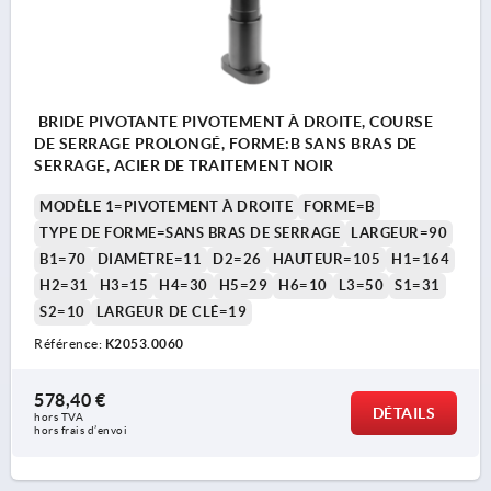
BRIDE PIVOTANTE PIVOTEMENT À DROITE, COURSE
DE SERRAGE PROLONGÉ, FORME:B SANS BRAS DE
SERRAGE, ACIER DE TRAITEMENT NOIR
MODÈLE 1=PIVOTEMENT À DROITE
FORME=B
TYPE DE FORME=SANS BRAS DE SERRAGE
LARGEUR=90
B1=70
DIAMÈTRE=11
D2=26
HAUTEUR=105
H1=164
H2=31
H3=15
H4=30
H5=29
H6=10
L3=50
S1=31
S2=10
LARGEUR DE CLÉ=19
Référence:
K2053.0060
578,40 €
DÉTAILS
hors TVA 
hors frais d’envoi