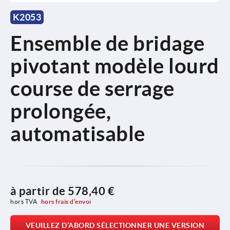
K2053
Ensemble de bridage
pivotant modèle lourd
course de serrage
prolongée,
automatisable
à partir de
578,40 €
hors TVA 
hors frais d’envoi
VEUILLEZ D’ABORD SÉLECTIONNER UNE VERSION