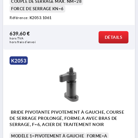
COUPLE DE SERRAGE MAX. NM=28
FORCE DE SERRAGE KN=6
Référence:
K2053.1061
1) Course d'approche
2) Course de serrage
639,60 €
DÉTAILS
hors TVA 
hors frais d’envoi
3) Pivotant à gauche
4) Pivotant à droite
K2053
BRIDE PIVOTANTE PIVOTEMENT À GAUCHE, COURSE
DE SERRAGE PROLONGÉ, FORME:A AVEC BRAS DE
SERRAGE, F=6, ACIER DE TRAITEMENT NOIR
MODÈLE 1=PIVOTEMENT À GAUCHE
FORME=A