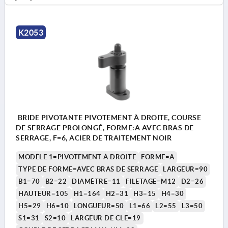
K2053
BRIDE PIVOTANTE PIVOTEMENT À DROITE, COURSE
DE SERRAGE PROLONGÉ, FORME:A AVEC BRAS DE
SERRAGE, F=6, ACIER DE TRAITEMENT NOIR
MODÈLE 1=PIVOTEMENT À DROITE
FORME=A
TYPE DE FORME=AVEC BRAS DE SERRAGE
LARGEUR=90
B1=70
B2=22
DIAMÈTRE=11
FILETAGE=M12
D2=26
HAUTEUR=105
H1=164
H2=31
H3=15
H4=30
H5=29
H6=10
LONGUEUR=50
L1=66
L2=55
L3=50
S1=31
S2=10
LARGEUR DE CLÉ=19