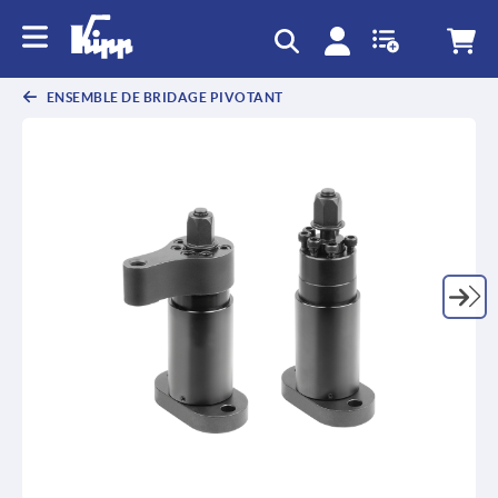
text.skipToContent
text.skipToNavigation
ENSEMBLE DE BRIDAGE PIVOTANT