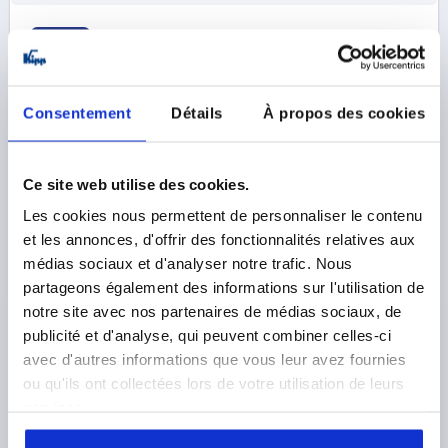
K0927
Consentement
Détails
À propos des cookies
Ce site web utilise des cookies.
MINI BRIDE PIVOTANTE À LEVIER À EXCENTRIQUE
Les cookies nous permettent de personnaliser le contenu
M=22 H=52 A=55 ACIER DE TRAITEMENT, PIVOTANT
et les annonces, d'offrir des fonctionnalités relatives aux
médias sociaux et d'analyser notre trafic. Nous
HAUTEUR=55
B=12
C=32
D=31
E=20
F=63
G=109
partageons également des informations sur l'utilisation de
LARGEUR=52
I=1,2
J=40
K=32
L=28
LONGUEUR=22
notre site avec nos partenaires de médias sociaux, de
N=25
O=1,8
P=14
Q=6,6
R=10
S=30,5
T=M8
publicité et d'analyse, qui peuvent combiner celles-ci
X MIN.=36,4
X MAX.=48,6
Y MIN.=41,4
Y MAX.=53,6
avec d'autres informations que vous leur avez fournies
FORCE DE SERRAGE N=1100
ou qu'ils ont collectées lors de votre utilisation de leurs
FORCE MANUELLE FH N=150*
services.
Référence:
K0927.150