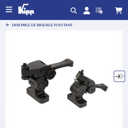
text.skipToContent
text.skipToNavigation
ENSEMBLE DE BRIDAGE PIVOTANT