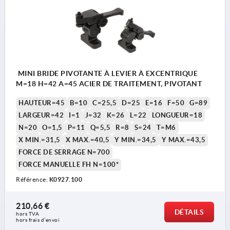
MINI BRIDE PIVOTANTE À LEVIER À EXCENTRIQUE
M=18 H=42 A=45 ACIER DE TRAITEMENT, PIVOTANT
HAUTEUR=45
B=10
C=25,5
D=25
E=16
F=50
G=89
LARGEUR=42
I=1
J=32
K=26
L=22
LONGUEUR=18
N=20
O=1,5
P=11
Q=5,5
R=8
S=24
T=M6
X MIN.=31,5
X MAX.=40,5
Y MIN.=34,5
Y MAX.=43,5
FORCE DE SERRAGE N=700
FORCE MANUELLE FH N=100*
Référence:
K0927.100
210,66 €
DÉTAILS
hors TVA 
hors frais d’envoi