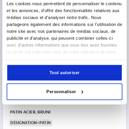
Les cookies nous permettent de personnaliser le contenu
ETRIER DE TRACTION, ACIER BRUNI
et les annonces, d'offrir des fonctionnalités relatives aux
DÉSIGNATION=ÉTRIER DE TRACTION
médias sociaux et d'analyser notre trafic. Nous
partageons également des informations sur l'utilisation de
Référence:
K0021.03
notre site avec nos partenaires de médias sociaux, de
publicité et d'analyse, qui peuvent combiner celles-ci
46,28 €
DÉTAILS
hors TVA 
avec d'autres informations que vous leur avez fournies
hors frais d’envoi
ou qu'ils ont collectées lors de votre utilisation de leurs
services.
K0021
Tout autoriser
Personnaliser
PATIN ACIER, BRUNI
DÉSIGNATION=PATIN