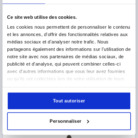
Ce site web utilise des cookies.
BOULON DE SERRAGE, B=16, C=120, ACIER DE
Les cookies nous permettent de personnaliser le contenu
TRAITEMENT
et les annonces, d'offrir des fonctionnalités relatives aux
médias sociaux et d'analyser notre trafic. Nous
A=16
B=16
C=120
D=24
E=29
F=48
G=9,5
H=M10
partageons également des informations sur l'utilisation de
J=M10X10
K=28
T=9
notre site avec nos partenaires de médias sociaux, de
Référence:
K0911.516120
publicité et d'analyse, qui peuvent combiner celles-ci
avec d'autres informations que vous leur avez fournies
63,82 €
DÉTAILS
ou qu'ils ont collectées lors de votre utilisation de leurs
hors TVA 
hors frais d’envoi
services.
K0911
Tout autoriser
Personnaliser