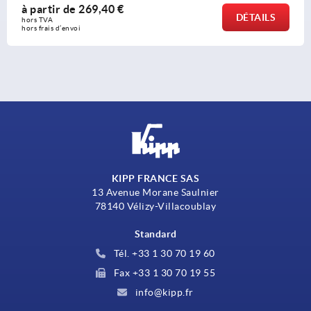
à partir de
35,81 €
ILS
DÉT
hors TVA 
hors frais d’envoi
KIPP FRANCE SAS
13 Avenue Morane Saulnier
78140 Vélizy-Villacoublay
Standard
Tél. +33 1 30 70 19 60
Fax +33 1 30 70 19 55
info@kipp.fr