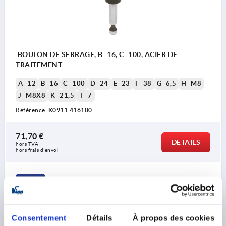
BOULON DE SERRAGE, B=16, C=100, ACIER DE
TRAITEMENT
A=12
B=16
C=100
D=24
E=23
F=38
G=6,5
H=M8
J=M8X8
K=21,5
T=7
Référence:
K0911.416100
71,70 €
DÉTAILS
hors TVA 
hors frais d’envoi
K0911
Consentement
Détails
À propos des cookies