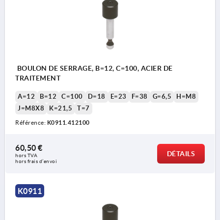
BOULON DE SERRAGE, B=12, C=100, ACIER DE
TRAITEMENT
A=12
B=12
C=100
D=18
E=23
F=38
G=6,5
H=M8
J=M8X8
K=21,5
T=7
Référence:
K0911.412100
60,50 €
DÉTAILS
hors TVA 
hors frais d’envoi
K0911