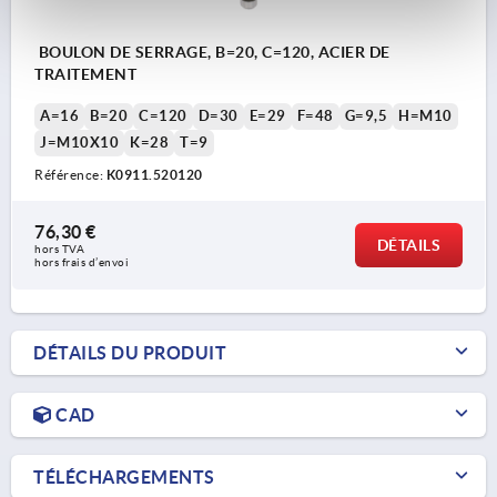
BOULON DE SERRAGE, B=20, C=120, ACIER DE
TRAITEMENT
A=16
B=20
C=120
D=30
E=29
F=48
G=9,5
H=M10
J=M10X10
K=28
T=9
Référence:
K0911.520120
76,30 €
DÉTAILS
hors TVA 
hors frais d’envoi
DÉTAILS DU PRODUIT
CAD
TÉLÉCHARGEMENTS