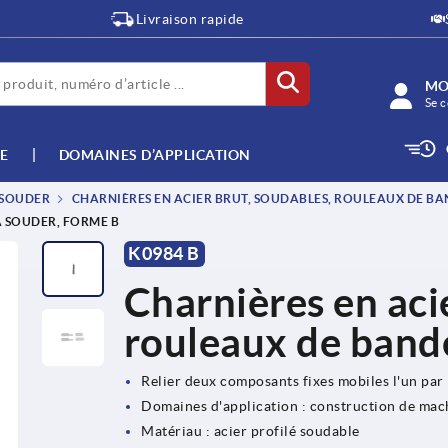
Livraison rapide
MO
Se c
E
DOMAINES D’APPLICATION
 SOUDER
CHARNIÈRES EN ACIER BRUT, SOUDABLES, ROULEAUX DE BA
À SOUDER, FORME B
K0984 B
Charnières en aci
rouleaux de bande
Relier deux composants fixes mobiles l'un par 
Domaines d'application : construction de mach
Matériau : acier profilé soudable