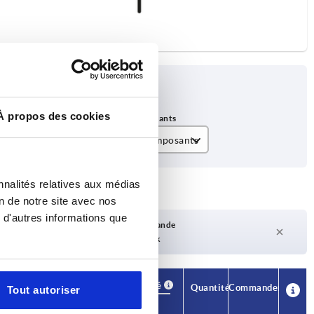
À propos des cookies
Matériau des composants
acier
nnalités relatives aux médias
on de notre site avec nos
 d'autres informations que
Délai de livraison sur demande
Actuellement pas en stock
Disponibilité
CAO
Quantité
Commander
Tout autoriser
s
Prix