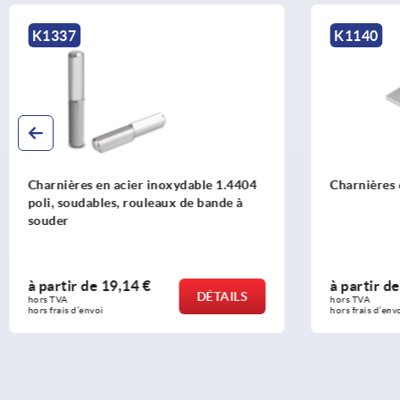
K1140
K1805
Charnières en acier brut, soudables
Charnières 
soudables
à partir de
9,83 €
à partir d
DÉTAILS
hors TVA 
hors TVA 
hors frais d’envoi
hors frais d’env