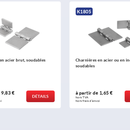
K0150 inch
en acier ou en inox
Bouton étoile en Inox, simil
6336 - inch
e
1,65 €
à partir de
8,77 €
DÉTAILS
hors TVA 
oi
hors frais d’envoi