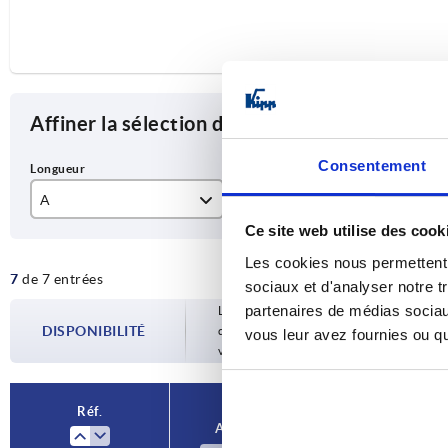
Affiner la sélection des articles
Consentement
A
B
D
Ce site web utilise des cook
16
80
13
Les cookies nous permettent d
7
de 7 entrées
20
100
16
sociaux et d'analyser notre t
partenaires de médias sociaux
Les disponibilités sont mises à jour plusie
22,5
120
18
DISPONIBILITÉ
d’expédition confirmée vous est communiqu
vous leur avez fournies ou qu'
votre commande.
25
135
20
25,5
150
23
Réf.
A
B
D
29
180