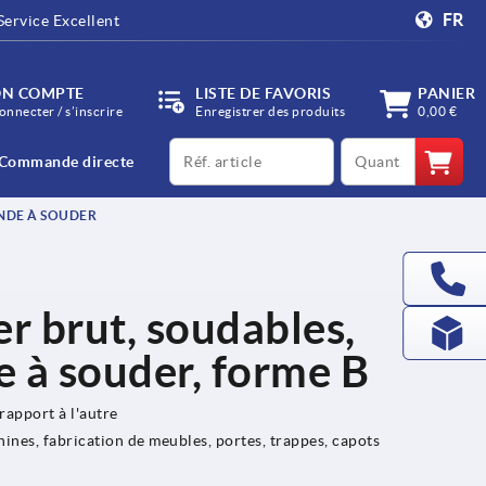
FR
Service Excellent
N COMPTE
LISTE DE FAVORIS
PANIER
onnecter / s’inscrire
Enregistrer des produits
0,00 €
productCode
qty
Commande directe
NDE À SOUDER
er brut, soudables,
 à souder, forme B
rapport à l'autre
ines, fabrication de meubles, portes, trappes, capots