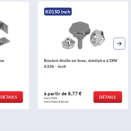
K0146 inch
aire à DIN
Ecrou croisillon en Inox similaire à DIN
6335 - inch
à partir de
8,77 €
DÉTAILS
DÉTAILS
hors TVA 
hors frais d’envoi