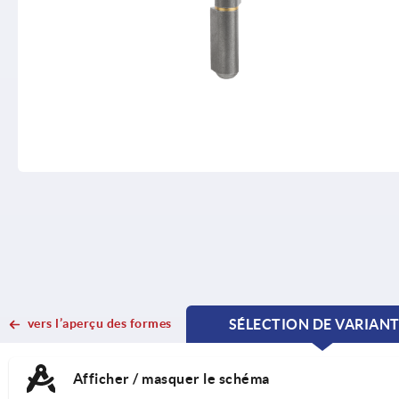
vers l’aperçu des formes
SÉLECTION DE VARIAN
CURRENT
CURRENT
TAB:
TAB:
Afficher / masquer le schéma