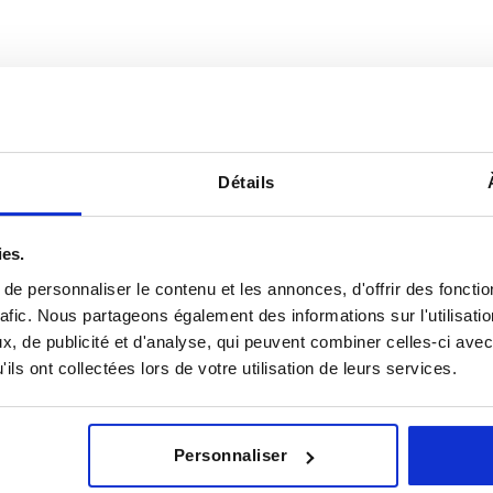
Détails
D1
Forme
ies.
8
B
e personnaliser le contenu et les annonces, d'offrir des fonctio
AGRANDIR LE TABLEAU
10
rafic. Nous partageons également des informations sur l'utilisati
, de publicité et d'analyse, qui peuvent combiner celles-ci avec
urs fois par jour à intervalles réguliers. La date
12
1-3 jours
ée à l’étape finale, avant la finalisation de
ils ont collectées lors de votre utilisation de leurs services.
4-20 jours
13
14
Personnaliser
D1
Forme
Matériau des composant
16