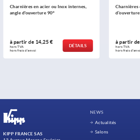
Charnières en acier ou Inox internes,
Charnières 
angle d'ouverture 90°
d‘ouverture
à partir de
14,25 €
à partir d
DÉTAILS
hors TVA 
hors TVA 
hors frais d’envoi
hors frais d’env
NEWS
Actualités
Salons
KIPP FRANCE SAS
13 Avenue Morane Saulnier