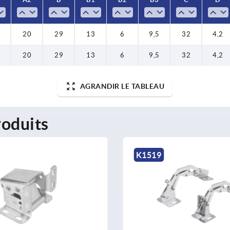
20
29
13
6
9,5
32
4,2
20
29
13
6
9,5
32
4,2
AGRANDIR LE TABLEAU
oduits
K1519