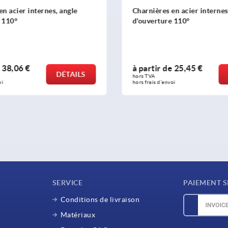
en acier internes, angle
Charnières en acier internes
 110°
d'ouverture 110°
e
38,06 €
à partir de
25,45 €
DÉTAILS
hors TVA 
oi
hors frais d’envoi
SERVICE
PAIEMENT S
Conditions de livraison
Matériaux