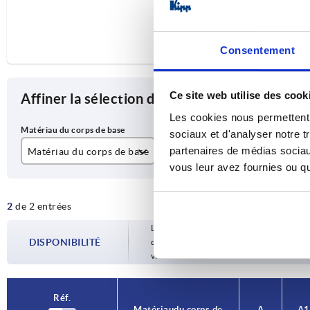
Consentement
Ce site web utilise des cook
Affiner la sélection des articles
Les cookies nous permettent d
sociaux et d'analyser notre t
partenaires de médias sociaux
Matériau du corps de base
A
A1
vous leur avez fournies ou qu'
acier
44
34
2
de 2 entrées
acier inoxydable A4
Les disponibilités sont mises à jour plusie
DISPONIBILITÉ
d’expédition confirmée vous est communiqu
votre commande.
Réf.
Matériau du corps de
A
A1