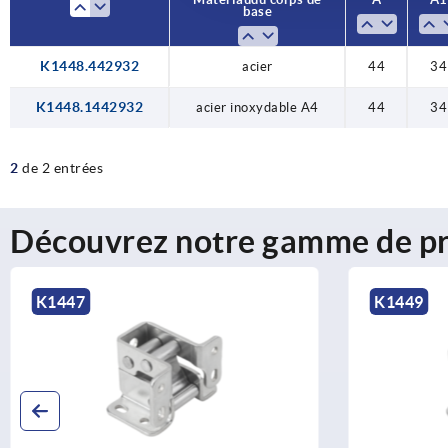
base
K1448.442932
acier
44
34
K1448.1442932
acier inoxydable A4
44
34
2
de 2 entrées
Découvrez notre gamme de pr
K1447
K1449