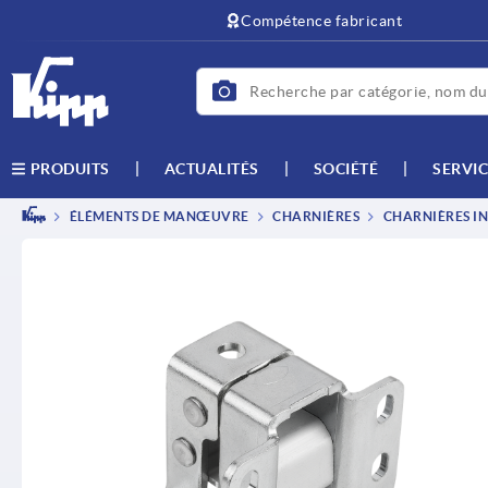
text.skipToContent
text.skipToNavigation
Compétence fabricant
ACTUALITÉS
SOCIÉTÉ
SERVIC
PRODUITS
ÉLÉMENTS DE MANŒUVRE
CHARNIÈRES
CHARNIÈRES IN