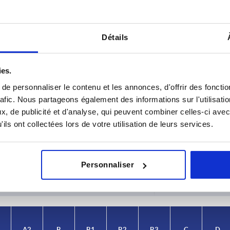
Détails
ies.
e personnaliser le contenu et les annonces, d'offrir des fonctio
rafic. Nous partageons également des informations sur l'utilisati
, de publicité et d'analyse, qui peuvent combiner celles-ci avec
A2
B
ils ont collectées lors de votre utilisation de leurs services.
20
29
AGRANDIR LE TABLEAU
Personnaliser
urs fois par jour à intervalles réguliers. La date
1-3 jours
ée à l’étape finale, avant la finalisation de
4-20 jours
A2
B
B1
B2
B3
C
D