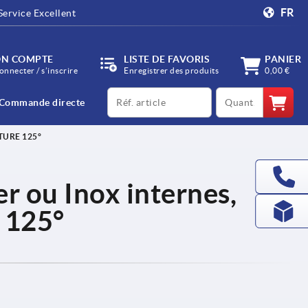
FR
Service Excellent
N COMPTE
LISTE DE FAVORIS
PANIER
onnecter / s’inscrire
Enregistrer des produits
0,00 €
productCode
qty
Commande directe
TURE 125°
er ou Inox internes,
 125°