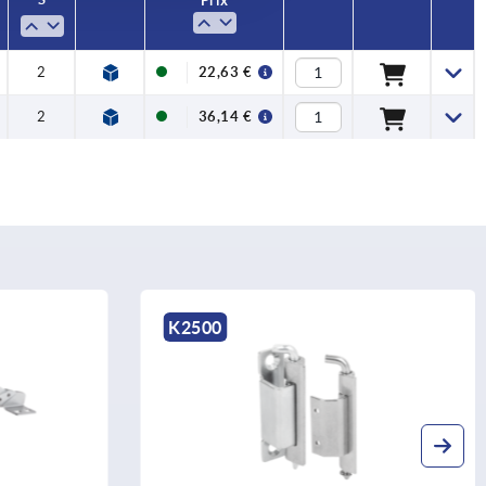
Prix
2
22,63 €
2
36,14 €
K2500