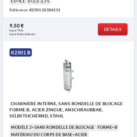
L5=4,1
S=2,5-2,75
blocage
Référence:
K2501.02106111
3) Avec trou fraisé pour M6
4) Avec trou fraisé pour M6 + rondelle de
9,50 €
DÉTAILS
hors TVA 
blocage
hors frais d’envoi
5) Avec boulon fileté M6 + rondelle de blocage
6) Modèle de goupille : sans rainure
K2501 B
7) Modèle de goupille : avec rainure incl.
rondelle d’arrêt DIN6799
8) Modèle de goupille : avec rainure incl. joint
torique
9) Montage du clip de sécurité et accrochage de
CHARNIÈRE INTERNE, SANS RONDELLE DE BLOCAGE
l’élément de porte dans l’élément de cadre
FORME:B, ACIER ZINGUE, ANSCHRAUBBAR,
SELBSTSICHERND, STAHL
MODÈLE 2=SANS RONDELLE DE BLOCAGE
FORME=B
MATÉRIAU DU CORPS DE BASE=ACIER