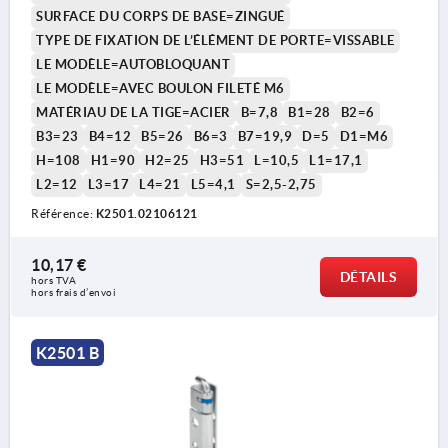
SURFACE DU CORPS DE BASE=ZINGUÉ
TYPE DE FIXATION DE L’ÉLÉMENT DE PORTE=VISSABLE
LE MODÈLE=AUTOBLOQUANT
LE MODÈLE=AVEC BOULON FILETÉ M6
MATÉRIAU DE LA TIGE=ACIER
B=7,8
B1=28
B2=6
B3=23
B4=12
B5=26
B6=3
B7=19,9
D=5
D1=M6
H=108
H1=90
H2=25
H3=51
L=10,5
L1=17,1
L2=12
L3=17
L4=21
L5=4,1
S=2,5-2,75
Référence:
K2501.02106121
10,17 €
DÉTAILS
hors TVA 
hors frais d’envoi
K2501 B