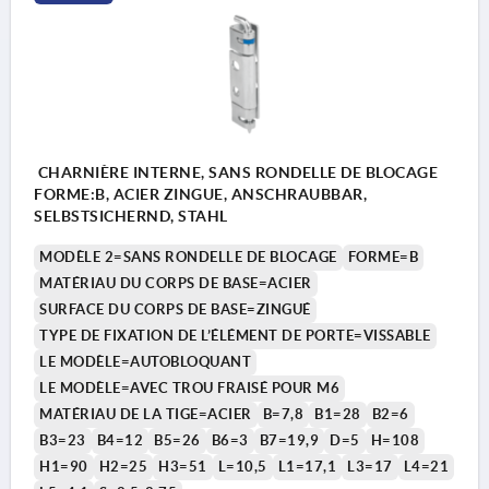
CHARNIÈRE INTERNE, SANS RONDELLE DE BLOCAGE
FORME:B, ACIER ZINGUE, ANSCHRAUBBAR,
SELBSTSICHERND, STAHL
MODÈLE 2=SANS RONDELLE DE BLOCAGE
FORME=B
MATÉRIAU DU CORPS DE BASE=ACIER
SURFACE DU CORPS DE BASE=ZINGUÉ
TYPE DE FIXATION DE L’ÉLÉMENT DE PORTE=VISSABLE
LE MODÈLE=AUTOBLOQUANT
LE MODÈLE=AVEC TROU FRAISÉ POUR M6
MATÉRIAU DE LA TIGE=ACIER
B=7,8
B1=28
B2=6
1) Chant
B3=23
B4=12
B5=26
B6=3
B7=19,9
D=5
H=108
2) Instructions de montage de la rondelle de
H1=90
H2=25
H3=51
L=10,5
L1=17,1
L3=17
L4=21