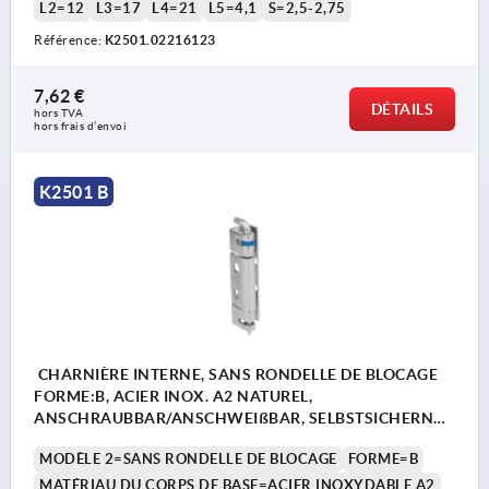
L2=12
L3=17
L4=21
L5=4,1
S=2,5-2,75
Référence:
K2501.02216123
7,62 €
DÉTAILS
hors TVA 
hors frais d’envoi
K2501 B
CHARNIÈRE INTERNE, SANS RONDELLE DE BLOCAGE
FORME:B, ACIER INOX. A2 NATUREL,
ANSCHRAUBBAR/ANSCHWEIßBAR, SELBSTSICHERND,
EDELSTAHL 1.4301
MODÈLE 2=SANS RONDELLE DE BLOCAGE
FORME=B
MATÉRIAU DU CORPS DE BASE=ACIER INOXYDABLE A2