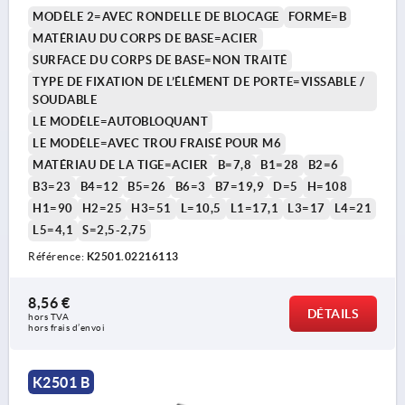
STAHL
MODÈLE 2=AVEC RONDELLE DE BLOCAGE
FORME=B
MATÉRIAU DU CORPS DE BASE=ACIER
SURFACE DU CORPS DE BASE=NON TRAITÉ
TYPE DE FIXATION DE L’ÉLÉMENT DE PORTE=VISSABLE /
SOUDABLE
LE MODÈLE=AUTOBLOQUANT
LE MODÈLE=AVEC TROU FRAISÉ POUR M6
MATÉRIAU DE LA TIGE=ACIER
B=7,8
B1=28
B2=6
B3=23
B4=12
B5=26
B6=3
B7=19,9
D=5
H=108
H1=90
H2=25
H3=51
L=10,5
L1=17,1
L3=17
L4=21
L5=4,1
S=2,5-2,75
Référence:
K2501.02216113
8,56 €
DÉTAILS
hors TVA 
hors frais d’envoi
K2501 B