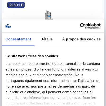
K2501 B
Consentement
Détails
À propos des cookies
CHARNIÈRE INTERNE, SANS RONDELLE DE BLOCAGE
FORME:B, ACIER UNBEHANDELT,
ANSCHRAUBBAR/ANSCHWEIßBAR, SELBSTSICHERND,
Ce site web utilise des cookies.
STAHL
MODÈLE 2=SANS RONDELLE DE BLOCAGE
FORME=B
Les cookies nous permettent de personnaliser le contenu
MATÉRIAU DU CORPS DE BASE=ACIER
et les annonces, d'offrir des fonctionnalités relatives aux
SURFACE DU CORPS DE BASE=NON TRAITÉ
médias sociaux et d'analyser notre trafic. Nous
TYPE DE FIXATION DE L’ÉLÉMENT DE PORTE=VISSABLE /
partageons également des informations sur l'utilisation de
SOUDABLE
notre site avec nos partenaires de médias sociaux, de
LE MODÈLE=AUTOBLOQUANT
publicité et d'analyse, qui peuvent combiner celles-ci
LE MODÈLE=AVEC BOULON FILETÉ M6
avec d'autres informations que vous leur avez fournies
MATÉRIAU DE LA TIGE=ACIER
B=7,8
B1=28
B2=6
ou qu'ils ont collectées lors de votre utilisation de leurs