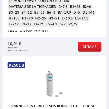
LE MODÈLE=AVEC BOULON FILETÉ M6
MATÉRIAU DE LA TIGE=ACIER
B=7,8
B1=28
B2=6
B3=23
B4=12
B5=26
B6=3
B7=19,9
D=5
D1=M6
H=108
H1=90
H2=25
H3=51
L=10,5
L1=17,1
L2=12
L3=17
L4=21
L5=4,1
S=2,5-2,75
Référence:
K2501.02116121
10,91 €
DÉTAILS
hors TVA 
hors frais d’envoi
K2501 B
CHARNIÈRE INTERNE, SANS RONDELLE DE BLOCAGE