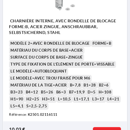
CHARNIÈRE INTERNE, AVEC RONDELLE DE BLOCAGE
FORME:B, ACIER ZINGUE, ANSCHRAUBBAR,
SELBSTSICHERND, STAHL
MODÈLE 2=AVEC RONDELLE DE BLOCAGE
FORME=B
MATÉRIAU DU CORPS DE BASE=ACIER
SURFACE DU CORPS DE BASE=ZINGUÉ
TYPE DE FIXATION DE L’ÉLÉMENT DE PORTE=VISSABLE
LE MODÈLE=AUTOBLOQUANT
LE MODÈLE=AVEC TROU FRAISÉ POUR M6
MATÉRIAU DE LA TIGE=ACIER
B=7,8
B1=28
B2=6
B3=23
B4=12
B5=26
B6=3
B7=19,9
D=5
H=108
H1=90
H2=25
H3=51
L=10,5
L1=17,1
L3=17
L4=21
L5=4,1
S=2,5-2,75
Référence:
K2501.02116111
10,03 €