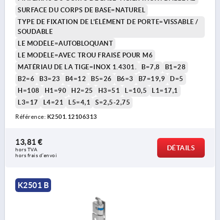
SURFACE DU CORPS DE BASE=NATUREL
TYPE DE FIXATION DE L’ÉLÉMENT DE PORTE=VISSABLE /
SOUDABLE
LE MODÈLE=AUTOBLOQUANT
LE MODÈLE=AVEC TROU FRAISÉ POUR M6
MATÉRIAU DE LA TIGE=INOX 1.4301.
B=7,8
B1=28
B2=6
B3=23
B4=12
B5=26
B6=3
B7=19,9
D=5
H=108
H1=90
H2=25
H3=51
L=10,5
L1=17,1
L3=17
L4=21
L5=4,1
S=2,5-2,75
Référence:
K2501.12106313
13,81 €
DÉTAILS
hors TVA 
hors frais d’envoi
K2501 B