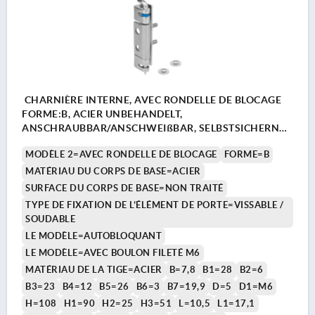
CHARNIÈRE INTERNE, AVEC RONDELLE DE BLOCAGE
FORME:B, ACIER UNBEHANDELT,
ANSCHRAUBBAR/ANSCHWEIßBAR, SELBSTSICHERND,
STAHL
MODÈLE 2=AVEC RONDELLE DE BLOCAGE
FORME=B
MATÉRIAU DU CORPS DE BASE=ACIER
SURFACE DU CORPS DE BASE=NON TRAITÉ
TYPE DE FIXATION DE L’ÉLÉMENT DE PORTE=VISSABLE /
SOUDABLE
LE MODÈLE=AUTOBLOQUANT
LE MODÈLE=AVEC BOULON FILETÉ M6
MATÉRIAU DE LA TIGE=ACIER
B=7,8
B1=28
B2=6
B3=23
B4=12
B5=26
B6=3
B7=19,9
D=5
D1=M6
H=108
H1=90
H2=25
H3=51
L=10,5
L1=17,1