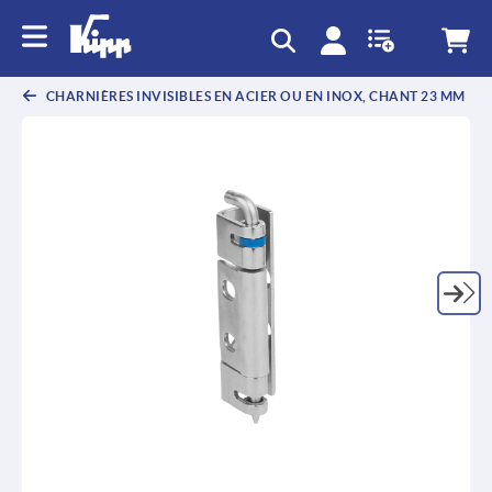
text.skipToContent
text.skipToNavigation
CHARNIÈRES INVISIBLES EN ACIER OU EN INOX, CHANT 23 MM