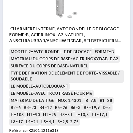
CHARNIÈRE INTERNE, AVEC RONDELLE DE BLOCAGE
FORME:B, ACIER INOX. A2 NATUREL,
ANSCHRAUBBAR/ANSCHWEIßBAR, SELBSTSICHERND,
EDELSTAHL 1.4301
MODÈLE 2=AVEC RONDELLE DE BLOCAGE
FORME=B
MATÉRIAU DU CORPS DE BASE=ACIER INOXYDABLE A2
SURFACE DU CORPS DE BASE=NATUREL
TYPE DE FIXATION DE L’ÉLÉMENT DE PORTE=VISSABLE /
SOUDABLE
LE MODÈLE=AUTOBLOQUANT
LE MODÈLE=AVEC TROU FRAISÉ POUR M6
MATÉRIAU DE LA TIGE=INOX 1.4301.
B=7,8
B1=28
B2=6
B3=23
B4=12
B5=26
B6=3
B7=19,9
D=5
H=108
H1=90
H2=25
H3=51
L=10,5
L1=17,1
L3=17
L4=21
L5=4,1
S=2,5-2,75
Référence:
K2501.12116313