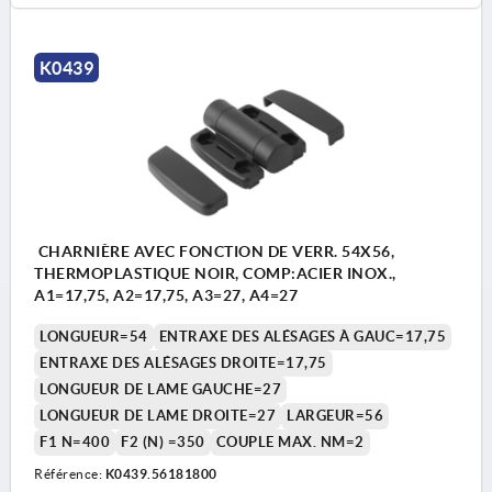
K0439
CHARNIÈRE AVEC FONCTION DE VERR. 54X56,
THERMOPLASTIQUE NOIR, COMP:ACIER INOX.,
A1=17,75, A2=17,75, A3=27, A4=27
LONGUEUR=54
ENTRAXE DES ALÉSAGES À GAUC=17,75
ENTRAXE DES ALÉSAGES DROITE=17,75
LONGUEUR DE LAME GAUCHE=27
LONGUEUR DE LAME DROITE=27
LARGEUR=56
F1 N=400
F2 (N) =350
COUPLE MAX. NM=2
Référence:
K0439.56181800