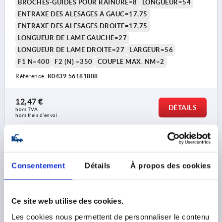
BROCHES-GUIDES POUR RAINURE=8
LONGUEUR=54
ENTRAXE DES ALÉSAGES À GAUC=17,75
ENTRAXE DES ALÉSAGES DROITE=17,75
LONGUEUR DE LAME GAUCHE=27
LONGUEUR DE LAME DROITE=27
LARGEUR=56
F1 N=400
F2 (N) =350
COUPLE MAX. NM=2
Référence:
K0439.56181808
12,47 €
DÉTAILS
hors TVA 
hors frais d’envoi
K0439
Consentement
Détails
À propos des cookies
Ce site web utilise des cookies.
Les cookies nous permettent de personnaliser le contenu