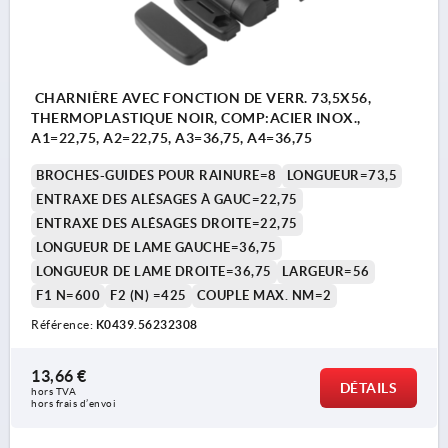
CHARNIÈRE AVEC FONCTION DE VERR. 73,5X56,
THERMOPLASTIQUE NOIR, COMP:ACIER INOX.,
A1=22,75, A2=22,75, A3=36,75, A4=36,75
BROCHES-GUIDES POUR RAINURE=8
LONGUEUR=73,5
ENTRAXE DES ALÉSAGES À GAUC=22,75
ENTRAXE DES ALÉSAGES DROITE=22,75
LONGUEUR DE LAME GAUCHE=36,75
LONGUEUR DE LAME DROITE=36,75
LARGEUR=56
F1 N=600
F2 (N) =425
COUPLE MAX. NM=2
Référence:
K0439.56232308
13,66 €
DÉTAILS
hors TVA 
hors frais d’envoi