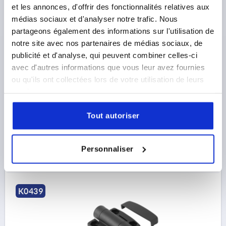
et les annonces, d'offrir des fonctionnalités relatives aux
CHARNIÈRE AVEC FONCTION DE VERR. 73,5X56,
THERMOPLASTIQUE NOIR, COMP:ACIER INOX.,
médias sociaux et d'analyser notre trafic. Nous
A1=22,75, A2=22,75, A3=36,75, A4=36,75
partageons également des informations sur l'utilisation de
notre site avec nos partenaires de médias sociaux, de
LONGUEUR=73,5
publicité et d'analyse, qui peuvent combiner celles-ci
ENTRAXE DES ALÉSAGES À GAUC=22,75
avec d'autres informations que vous leur avez fournies
ENTRAXE DES ALÉSAGES DROITE=22,75
ou qu'ils ont collectées lors de votre utilisation de leurs
LONGUEUR DE LAME GAUCHE=36,75
services.
LONGUEUR DE LAME DROITE=36,75
LARGEUR=56
F1 N=600
F2 (N) =425
COUPLE MAX. NM=2
Tout autoriser
Référence:
K0439.56232300
13,66 €
Personnaliser
DÉTAILS
hors TVA 
hors frais d’envoi
K0439