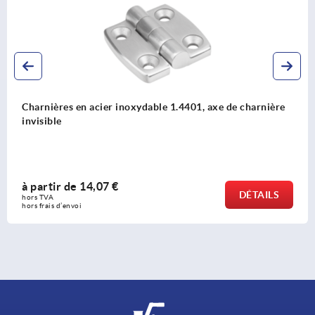
harnière
Charnières en acier inoxydable 1.4305 poli, de
rectangulaire, avec écrous de fixation
à partir de
19,83 €
TAILS
hors TVA 
hors frais d’envoi