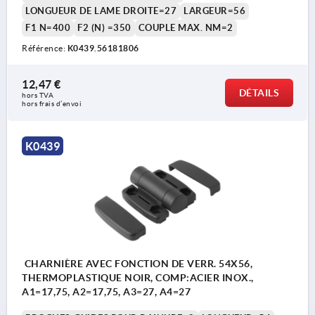
LONGUEUR DE LAME DROITE=27
LARGEUR=56
F1 N=400
F2 (N) =350
COUPLE MAX. NM=2
Référence:
K0439.56181806
12,47 €
DÉTAILS
hors TVA 
hors frais d’envoi
K0439
CHARNIÈRE AVEC FONCTION DE VERR. 54X56,
THERMOPLASTIQUE NOIR, COMP:ACIER INOX.,
A1=17,75, A2=17,75, A3=27, A4=27