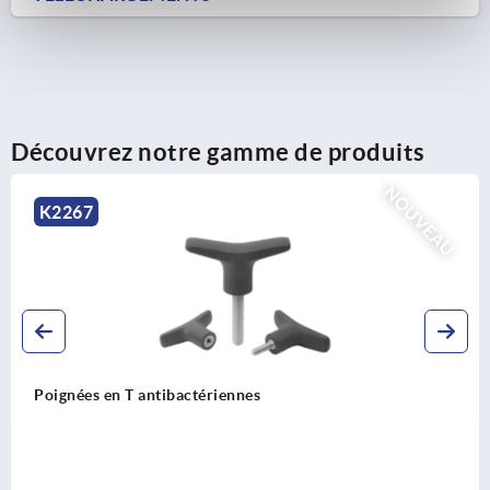
Découvrez notre gamme de produits
NOUVEAU
K1898
 antibactériennes
Charnières e