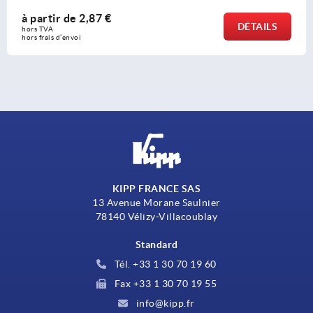
,87 €
à partir d
DÉTAILS
hors TVA 
hors frais d’envo
KIPP FRANCE SAS
13 Avenue Morane Saulnier
78140 Vélizy-Villacoublay
Standard
Tél. +33 1 30 70 19 60
Fax +33 1 30 70 19 55
info@kipp.fr