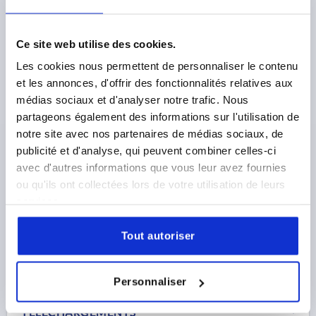
Ce site web utilise des cookies.
CHARNIÈRE À TIGE, D=8 POLYAMIDE VERT, RESSORT
Les cookies nous permettent de personnaliser le contenu
COMP:ACIER ZINGUE
et les annonces, d'offrir des fonctionnalités relatives aux
médias sociaux et d'analyser notre trafic. Nous
DIAMÈTRE=8
partageons également des informations sur l'utilisation de
Référence:
K2119.08
notre site avec nos partenaires de médias sociaux, de
publicité et d'analyse, qui peuvent combiner celles-ci
2,19 €
DÉTAILS
avec d'autres informations que vous leur avez fournies
hors TVA 
hors frais d’envoi
ou qu'ils ont collectées lors de votre utilisation de leurs
services.
DÉTAILS DU PRODUIT
Tout autoriser
CAD
Personnaliser
TÉLÉCHARGEMENTS