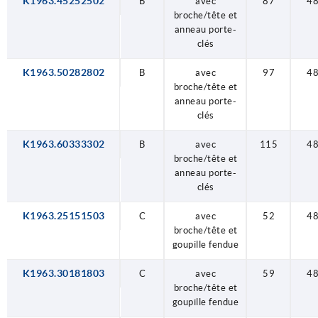
K1963.45252502
B
avec
87
4
broche/tête et
anneau porte-
clés
K1963.50282802
B
avec
97
4
broche/tête et
anneau porte-
clés
K1963.60333302
B
avec
115
4
broche/tête et
anneau porte-
clés
K1963.25151503
C
avec
52
4
broche/tête et
goupille fendue
K1963.30181803
C
avec
59
4
broche/tête et
goupille fendue