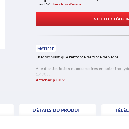
hors TVA 
hors frais d’envoi
VEUILLEZ D’ABO
MATIÈRE
Thermoplastique renforcé de fibre de verre.
Axe d’articulation et accessoires en acier inoxyd
1.4305.
Afficher plus
Porte-clefs en acier inoxydable 1.4310.
Axe d’articulation en acier.
S
DÉTAILS DU PRODUIT
TÉLÉ