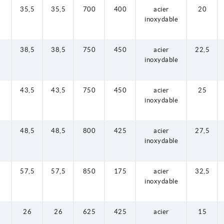
8
35,5
35,5
700
400
acier
20
inoxydable
8
38,5
38,5
750
450
acier
22,5
inoxydable
8
43,5
43,5
750
450
acier
25
inoxydable
8
48,5
48,5
800
425
acier
27,5
inoxydable
8
57,5
57,5
850
175
acier
32,5
inoxydable
8
26
26
625
425
acier
15