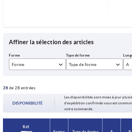
Affiner la sélection des articles
Forme
Type de forme
A
A
avec axe de fixation
52
28
de 28 entrées
B
avec axe de fixation/sûreté à e
59
Les disponibilités sont mises à jour plusie
C
avec broche/tête et anneau port
71
DISPONIBILITÉ
d’expédition confirmée vous est communiqu
votre commande.
D
avec broche/tête et goupille fe
77
87
Réf.
Réf.
Forme
Forme
Type de forme
Type de forme
A
A
B
B