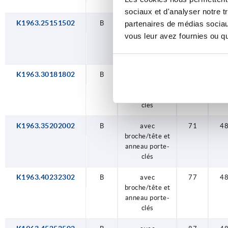
fixation
sociaux et d'analyser notre t
K1963.25151502
B
avec
52
4
partenaires de médias sociaux
broche/tête et
vous leur avez fournies ou qu'
anneau porte-
clés
K1963.30181802
B
avec
59
4
broche/tête et
anneau porte-
clés
K1963.35202002
B
avec
71
4
broche/tête et
anneau porte-
clés
K1963.40232302
B
avec
77
4
broche/tête et
anneau porte-
clés