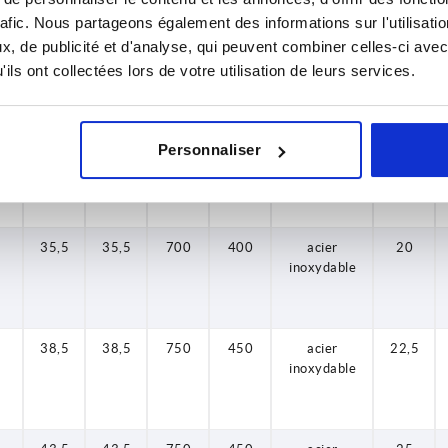
inoxydable
rafic. Nous partageons également des informations sur l'utilisati
8
26
26
625
425
acier
15
, de publicité et d'analyse, qui peuvent combiner celles-ci avec
inoxydable
ils ont collectées lors de votre utilisation de leurs services.
8
29,5
29,5
700
400
acier
17,5
Personnaliser
inoxydable
8
35,5
35,5
700
400
acier
20
inoxydable
8
38,5
38,5
750
450
acier
22,5
inoxydable