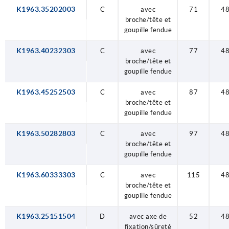
K1963.35202003
C
avec
71
4
broche/tête et
goupille fendue
K1963.40232303
C
avec
77
4
broche/tête et
goupille fendue
K1963.45252503
C
avec
87
4
broche/tête et
goupille fendue
K1963.50282803
C
avec
97
4
broche/tête et
goupille fendue
K1963.60333303
C
avec
115
4
broche/tête et
goupille fendue
K1963.25151504
D
avec axe de
52
4
fixation/sûreté