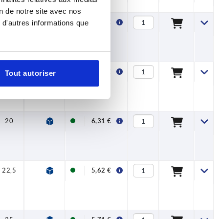
on de notre site avec nos
15
28
6,6
6
14
9
 d'autres informations que
5,32 €
17,5
28
6,6
6
14
9
5,45 €
Tout autoriser
20
28
6,6
6
14
9
6,31 €
22,5
28
6,6
6
14
9
5,62 €