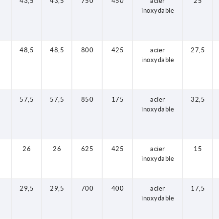
8
43,5
43,5
750
450
acier
25
inoxydable
8
48,5
48,5
800
425
acier
27,5
inoxydable
8
57,5
57,5
850
175
acier
32,5
inoxydable
8
26
26
625
425
acier
15
inoxydable
8
29,5
29,5
700
400
acier
17,5
inoxydable