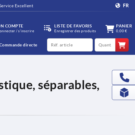
FR
Service Excellent
N COMPTE
LISTE DE FAVORIS
PANIER
onnecter / s’inscrire
Enregistrer des produits
0,00 €
productCode
qty
Commande directe
stique, séparables,