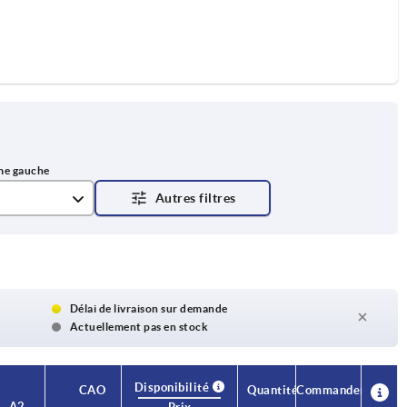
Délai de livraison sur demande
Actuellement pas en stock
Disponibilité
Disponibilité
CAO
CAO
Quantité
Quantité
Commander
Commander
A2
A2
B2
B2
D1
D1
D2
D2
D3
D3
H
H