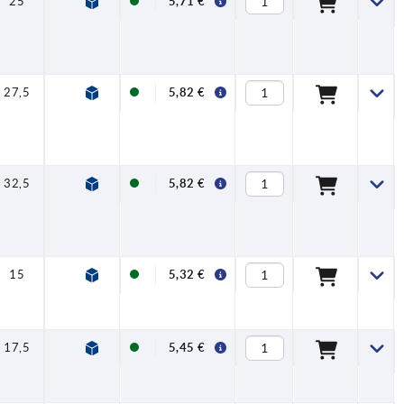
25
28
6,6
6
14
9
5,71 €
27,5
28
6,6
6
14
9
5,82 €
32,5
28
6,6
6
14
9
5,82 €
15
28
6,6
6
14
9
5,32 €
17,5
28
6,6
6
14
9
5,45 €