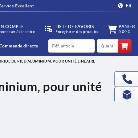
FR
Service Excellent
N COMPTE
LISTE DE FAVORIS
PANIER
onnecter / s’inscrire
Enregistrer des produits
0,00 €
productCode
qty
Commande directe
BRIDE DE PIED ALUMINIUM, POUR UNITÉ LINÉAIRE
minium, pour unité