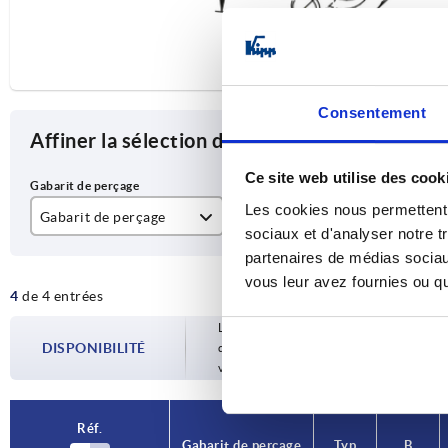
Consentement
Affiner la sélection des articles
Ce site web utilise des cook
Les cookies nous permettent d
Gabarit de perçage
Typ
B
sociaux et d'analyser notre t
partenaires de médias sociaux
1
18
42
vous leur avez fournies ou qu'
4
de 4 entrées
2
30
60
Les disponibilités sont mises à jour plusie
40
90
DISPONIBILITÉ
d’expédition confirmée vous est communiqu
votre commande.
50
10
Réf.
Gabarit de perçage
Typ
B