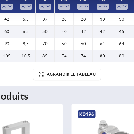
42
5,5
37
28
28
30
30
60
6,5
50
40
42
42
45
90
8,5
70
60
60
64
64
105
10,5
85
74
74
80
80
AGRANDIR LE TABLEAU
oduits
K0498