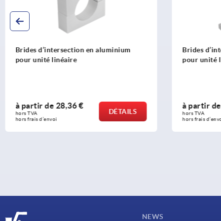
Brides d’intersection en aluminium
Bride en cr
pour unité linéaire carrée
linéaire
à partir de
31,75 €
à partir d
DÉTAILS
hors TVA 
hors TVA 
hors frais d’envoi
hors frais d’env
NEWS