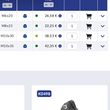
M6x20
26,18 €
M8x25
22,25 €
M10x30
38,13 €
M10x35
42,35 €
K0499