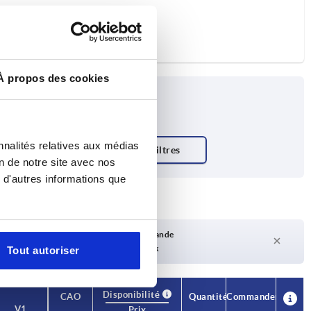
À propos des cookies
nnalités relatives aux médias
on de notre site avec nos
 d'autres informations que
Délai de livraison sur demande
Actuellement pas en stock
Tout autoriser
Disponibilité
CAO
Quantité
Commander
V1
Prix