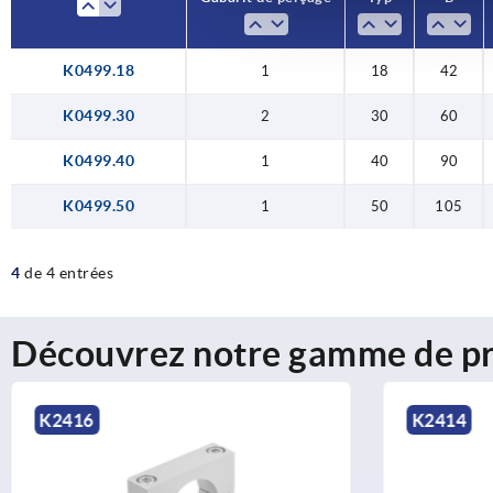
K0499.18
1
18
42
K0499.30
2
30
60
K0499.40
1
40
90
K0499.50
1
50
105
4
de 4 entrées
Découvrez notre gamme de pr
K2414
K0496