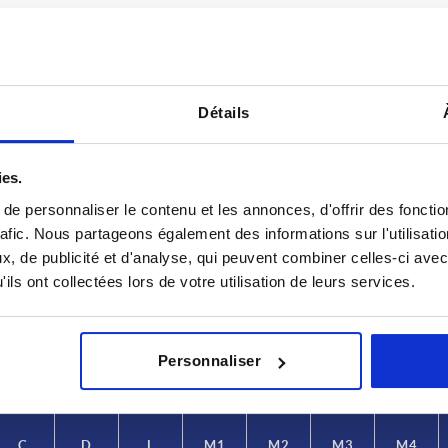
Détails
ies.
e personnaliser le contenu et les annonces, d'offrir des fonctio
C
D
rafic. Nous partageons également des informations sur l'utilisati
, de publicité et d'analyse, qui peuvent combiner celles-ci avec
42
5,5
ils ont collectées lors de votre utilisation de leurs services.
AGRANDIR LE TABLEAU
60
6,5
urs fois par jour à intervalles réguliers. La date
90
8,5
1-3 jours
ée à l’étape finale, avant la finalisation de
4-20 jours
Personnaliser
5
105
10,5
C
D
L
M1
M2
M3
M4