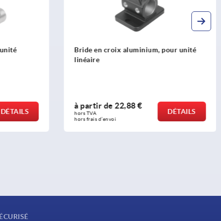
our unité
Bride de pied en Inox pour unité
linéaire
à partir de
106,50 €
DÉTAILS
DÉTAILS
hors TVA 
hors frais d’envoi
ÉCURISÉ