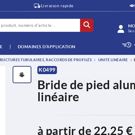
Livraison rapide
MO
Se c
E
DOMAINES D’APPLICATION
RUCTURES TUBULAIRES, RACCORDS DE PROFILÉS
UNITÉ LINÉAIRE
K0499
Bride de pied alu
linéaire
à partir de
22,25 €