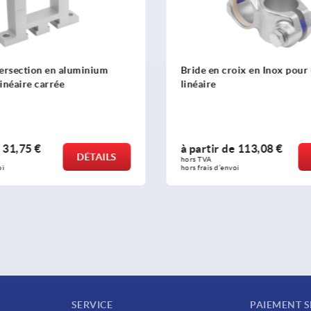
oix en Inox pour unité
Bride en croix aluminium, p
linéaire
e
113,08 €
à partir de
22,88 €
DÉTAILS
hors TVA 
oi
hors frais d’envoi
SERVICE
PAIEMENT S