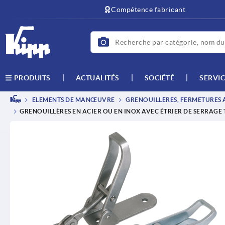
text.skipToContent
text.skipToNavigation
Compétence fabricant
ACTUALITÉS
SOCIÉTÉ
SERVIC
PRODUITS
ÉLÉMENTS DE MANŒUVRE
GRENOUILLÈRES, FERMETURES À
GRENOUILLÈRES EN ACIER OU EN INOX AVEC ÉTRIER DE SERRAGE T