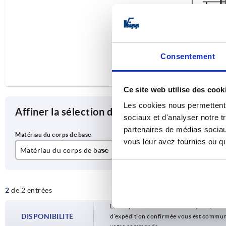
Consentement
Ce site web utilise des cook
Les cookies nous permettent d
Affiner la sélection des articles
sociaux et d'analyser notre t
partenaires de médias sociaux
vous leur avez fournies ou qu'
Matériau du corps de base
Force de maintien F1 N
Fo
acier
1000
A
2
de 2 entrées
acier inoxydable
Les disponibilités sont mises à jour plusie
DISPONIBILITÉ
d’expédition confirmée vous est communiqu