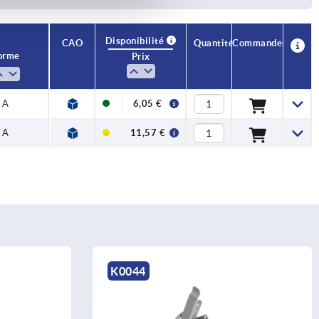
Disponibilité
CAO
Quantité
Commander
orme
Prix
A
6,05 €
A
11,57 €
K0044