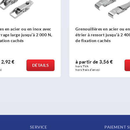
es en acier ou en inox avec
Grenouillères en acier ou en
rrage large jusqu’à 2 000 N,
étrier à ressort jusqu’à 2 40
xation cachés
de fixation cachés
e
2,92 €
à partir de
3,56 €
DÉTAILS
hors TVA 
oi
hors frais d’envoi
SERVICE
PAIEMENT S