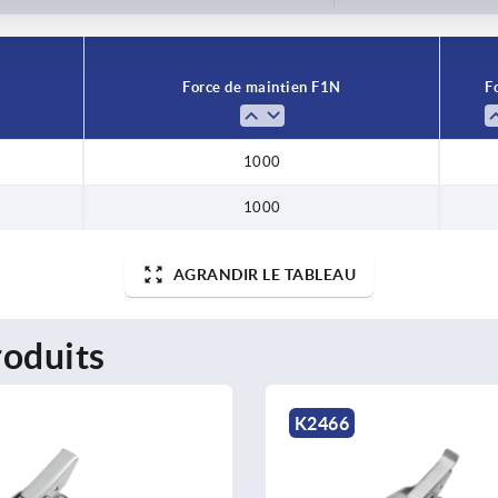
Force de maintien F1 N
F
1000
1000
AGRANDIR LE TABLEAU
oduits
K2466