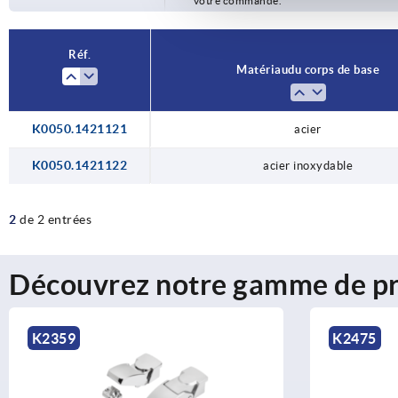
votre commande.
Réf.
Matériau du corps de base
K0050.1421121
acier
K0050.1421122
acier inoxydable
2
de 2 entrées
Découvrez notre gamme de pr
K2359
K2475