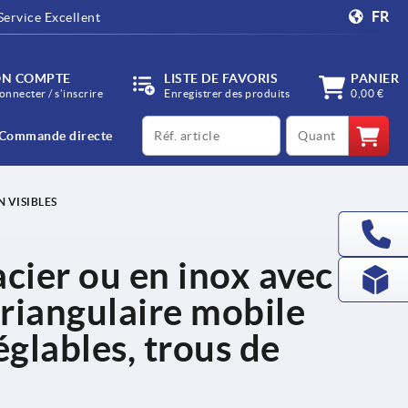
FR
Service Excellent
N COMPTE
LISTE DE FAVORIS
PANIER
onnecter / s’inscrire
Enregistrer des produits
0,00 €
productCode
qty
Commande directe
 VISIBLES
acier ou en inox avec
triangulaire mobile
églables, trous de