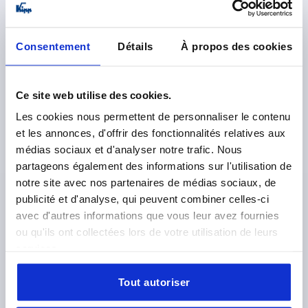
K2358
Consentement
Détails
À propos des cookies
Ce site web utilise des cookies.
Les cookies nous permettent de personnaliser le contenu
GRENOUILLÈRE AVEC ÉTRIER DE SERRAGE, TROU DE
et les annonces, d'offrir des fonctionnalités relatives aux
FIXATION CACHE, FORME:B, ACIER INOX. 1.4301
médias sociaux et d'analyser notre trafic. Nous
NATUREL
partageons également des informations sur l'utilisation de
notre site avec nos partenaires de médias sociaux, de
MATÉRIAU DU CORPS DE BASE=ACIER INOXYDABLE
publicité et d'analyse, qui peuvent combiner celles-ci
FORME=B
avec d'autres informations que vous leur avez fournies
Référence:
K2358.2521222
ou qu'ils ont collectées lors de votre utilisation de leurs
services.
10,46 €
DÉTAILS
hors TVA 
hors frais d’envoi
Tout autoriser