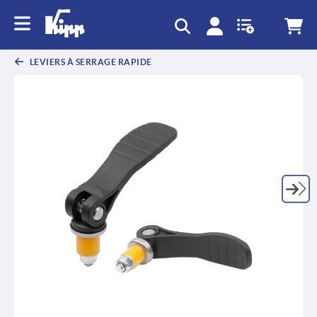
text.skipToContent
text.skipToNavigation
LEVIERS À SERRAGE RAPIDE