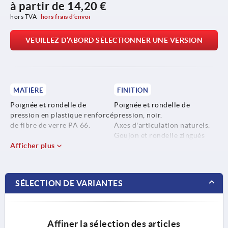
à partir de
14,20 €
hors TVA 
hors frais d’envoi
VEUILLEZ D’ABORD SÉLECTIONNER UNE VERSION
MATIÈRE
FINITION
Poignée et rondelle de
Poignée et rondelle de
pression en plastique renforcé
pression, noir.
de fibre de verre PA 66.
Axes d'articulation naturels.
Goujon et rondelle zingués
Axes d'articulation en acier
Afficher plus
passivés bleu.
inoxydable 1.4305.
Écrou hexagonal avec attache
et rondelle de pression, zingué
Goujon et rondelle en acier,
bleu.
SÉLECTION DE VARIANTES
classe de résistance 5.8.
Ressort élastomère PUR.
Affiner la sélection des articles