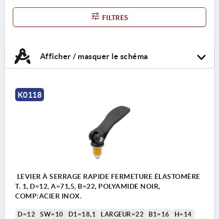
FILTRES
Afficher / masquer le schéma
K0118
LEVIER À SERRAGE RAPIDE FERMETURE ÉLASTOMÈRE
T. 1, D=12, A=71,5, B=22, POLYAMIDE NOIR,
COMP:ACIER INOX.
D=12
SW=10
D1=18,1
LARGEUR=22
B1=16
H=14