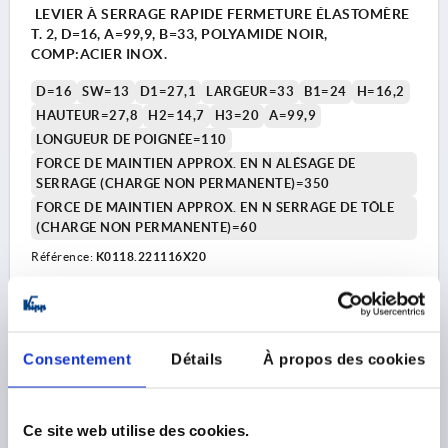
LEVIER À SERRAGE RAPIDE FERMETURE ÉLASTOMÈRE
T. 2, D=16, A=99,9, B=33, POLYAMIDE NOIR,
COMP:ACIER INOX.
D=16
SW=13
D1=27,1
LARGEUR=33
B1=24
H=16,2
HAUTEUR=27,8
H2=14,7
H3=20
A=99,9
LONGUEUR DE POIGNÉE=110
FORCE DE MAINTIEN APPROX. EN N ALÉSAGE DE
SERRAGE (CHARGE NON PERMANENTE)=350
FORCE DE MAINTIEN APPROX. EN N SERRAGE DE TÔLE
(CHARGE NON PERMANENTE)=60
Référence:
K0118.221116X20
17,65 €
DÉTAILS
hors TVA 
hors frais d’envoi
Consentement
Détails
À propos des cookies
K0118
Ce site web utilise des cookies.