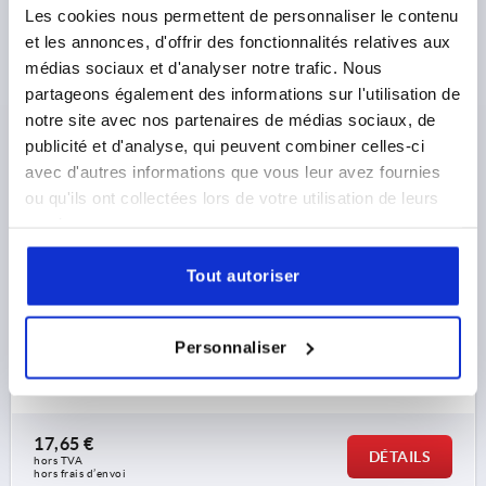
Les cookies nous permettent de personnaliser le contenu
et les annonces, d'offrir des fonctionnalités relatives aux
médias sociaux et d'analyser notre trafic. Nous
partageons également des informations sur l'utilisation de
notre site avec nos partenaires de médias sociaux, de
LEVIER À SERRAGE RAPIDE FERMETURE ÉLASTOMÈRE
publicité et d'analyse, qui peuvent combiner celles-ci
T. 2, D=18, A=99,9, B=33, POLYAMIDE NOIR,
COMP:ACIER INOX.
avec d'autres informations que vous leur avez fournies
ou qu'ils ont collectées lors de votre utilisation de leurs
D=18
SW=13
D1=27,1
LARGEUR=33
B1=24
H=16,2
services.
HAUTEUR=27,8
H2=14,7
H3=20
A=99,9
LONGUEUR DE POIGNÉE=110
Tout autoriser
FORCE DE MAINTIEN APPROX. EN N ALÉSAGE DE
SERRAGE (CHARGE NON PERMANENTE)=350
FORCE DE MAINTIEN APPROX. EN N SERRAGE DE TÔLE
Personnaliser
(CHARGE NON PERMANENTE)=100
Référence:
K0118.221118X20
17,65 €
DÉTAILS
hors TVA 
hors frais d’envoi