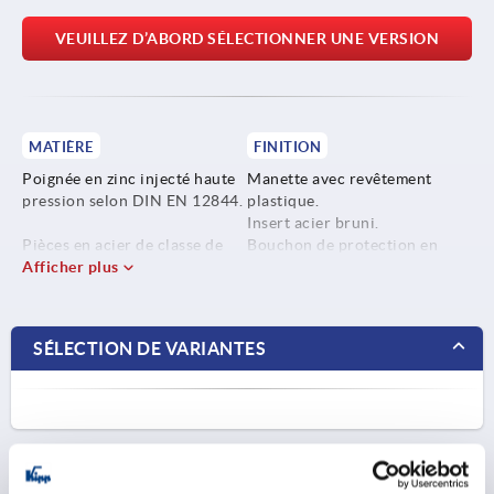
VEUILLEZ D’ABORD SÉLECTIONNER UNE VERSION
MATIÈRE
FINITION
Poignée en zinc injecté haute
Manette avec revêtement
pression selon DIN EN 12844.
plastique.
Insert acier bruni.
Pièces en acier de classe de
Bouchon de protection en
résistance 5.8.
Afficher plus
acier inoxydable, naturel.
Bouchon de protection en
Inox 1.4305.
SÉLECTION DE VARIANTES
FORMES