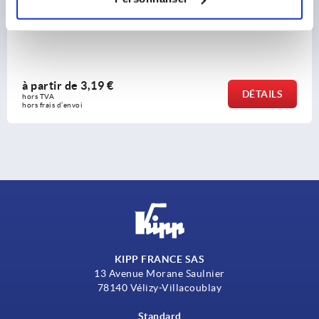
Manette indexable en plastique avec taraudage, insert
taraudé en acier passivé bleu
à partir de
3,19 €
DÉTAILS
hors TVA 
hors frais d’envoi
KIPP FRANCE SAS
13 Avenue Morane Saulnier
78140 Vélizy-Villacoublay
Standard