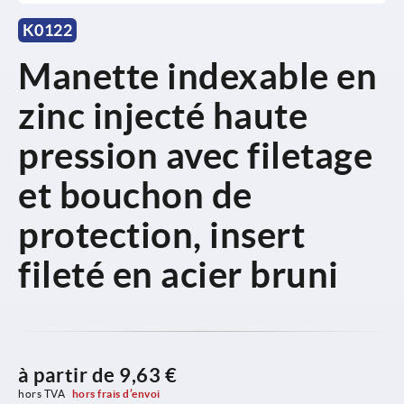
K0122
Manette indexable en
zinc injecté haute
pression avec filetage
et bouchon de
protection, insert
fileté en acier bruni
à partir de
9,63 €
hors TVA 
hors frais d’envoi