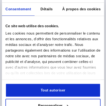
DÉTAILS DU PRODUIT
Consentement
Détails
À propos des cookies
TÉLÉCHARGEMENTS
Ce site web utilise des cookies.
Les cookies nous permettent de personnaliser le contenu
et les annonces, d'offrir des fonctionnalités relatives aux
médias sociaux et d'analyser notre trafic. Nous
partageons également des informations sur l'utilisation de
Découvrez notre gamme de produits
notre site avec nos partenaires de médias sociaux, de
publicité et d'analyse, qui peuvent combiner celles-ci
avec d'autres informations que vous leur avez fournies
K1702
ou qu'ils ont collectées lors de votre utilisation de leurs
services.
Tout autoriser
Personnaliser