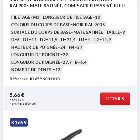
RAL9005 MATE SATINÉE, COMP:ACIER PASSIVÉ BLEU
FILETAGE=M3
LONGUEUR DE FILETAGE=10
COLORIS DU CORPS DE BASE=NOIR RAL 9005
SURFACE DU CORPS DE BASE=MATE SATINÉE
TAILLE=9
D=8
D1=11
D2=11,5
H=21,4
H1=4
H2=11,9
HAUTEUR DE POIGNÉE=24
H4=27
LONGUEUR DE POIGNÉE=22
LONGUEUR DE POIGNÉE=27,7
B=6,4
NOMBRE DE DENTS =12
Référence:
K1659.9031X10
5,66 €
DÉTAILS
hors TVA 
hors frais d’envoi
K1659