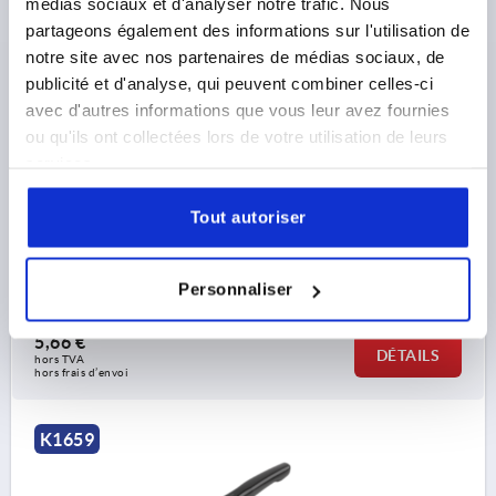
médias sociaux et d'analyser notre trafic. Nous
MANETTE INDEXABLE T. 9 M04X15, ZINC NOIR
RAL9005 MATE SATINÉE, COMP:ACIER PASSIVÉ BLEU
partageons également des informations sur l'utilisation de
notre site avec nos partenaires de médias sociaux, de
FILETAGE=M4
LONGUEUR DE FILETAGE=15
publicité et d'analyse, qui peuvent combiner celles-ci
COLORIS DU CORPS DE BASE=NOIR RAL 9005
avec d'autres informations que vous leur avez fournies
SURFACE DU CORPS DE BASE=MATE SATINÉE
TAILLE=9
ou qu'ils ont collectées lors de votre utilisation de leurs
D=8
D1=11
D2=11,5
H=21,4
H1=4
H2=11,9
services.
HAUTEUR DE POIGNÉE=24
H4=27
LONGUEUR DE POIGNÉE=22
Tout autoriser
LONGUEUR DE POIGNÉE=27,7
B=6,4
NOMBRE DE DENTS =12
Référence:
K1659.9041X15
Personnaliser
5,66 €
DÉTAILS
hors TVA 
hors frais d’envoi
K1659