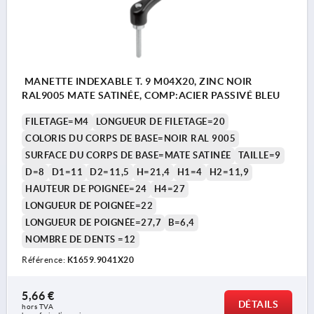
MANETTE INDEXABLE T. 9 M04X20, ZINC NOIR
RAL9005 MATE SATINÉE, COMP:ACIER PASSIVÉ BLEU
FILETAGE=M4
LONGUEUR DE FILETAGE=20
COLORIS DU CORPS DE BASE=NOIR RAL 9005
SURFACE DU CORPS DE BASE=MATE SATINÉE
TAILLE=9
D=8
D1=11
D2=11,5
H=21,4
H1=4
H2=11,9
HAUTEUR DE POIGNÉE=24
H4=27
LONGUEUR DE POIGNÉE=22
LONGUEUR DE POIGNÉE=27,7
B=6,4
NOMBRE DE DENTS =12
Référence:
K1659.9041X20
5,66 €
DÉTAILS
hors TVA 