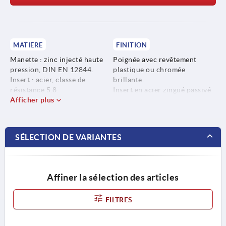
MATIÈRE
FINITION
Manette : zinc injecté haute
Poignée avec revêtement
pression, DIN EN 12844.
plastique ou chromée
Insert : acier, classe de
brillante.
résistance 5.8.
Insert en acier zingué passivé
Afficher plus
bleu.
SÉLECTION DE VARIANTES
Affiner la sélection des articles
FILTRES