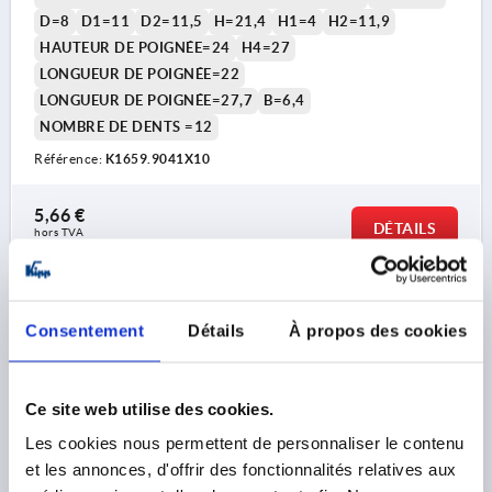
D=8
D1=11
D2=11,5
H=21,4
H1=4
H2=11,9
HAUTEUR DE POIGNÉE=24
H4=27
LONGUEUR DE POIGNÉE=22
LONGUEUR DE POIGNÉE=27,7
B=6,4
NOMBRE DE DENTS =12
Référence:
K1659.9041X10
5,66 €
DÉTAILS
hors TVA 
hors frais d’envoi
K1659
Consentement
Détails
À propos des cookies
Ce site web utilise des cookies.
Les cookies nous permettent de personnaliser le contenu
et les annonces, d'offrir des fonctionnalités relatives aux