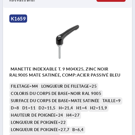
hors frais d’envoi
K1659
MANETTE INDEXABLE T. 9 M04X25, ZINC NOIR
RAL9005 MATE SATINÉE, COMP:ACIER PASSIVÉ BLEU
FILETAGE=M4
LONGUEUR DE FILETAGE=25
COLORIS DU CORPS DE BASE=NOIR RAL 9005
SURFACE DU CORPS DE BASE=MATE SATINÉE
TAILLE=9
D=8
D1=11
D2=11,5
H=21,4
H1=4
H2=11,9
HAUTEUR DE POIGNÉE=24
H4=27
LONGUEUR DE POIGNÉE=22
LONGUEUR DE POIGNÉE=27,7
B=6,4