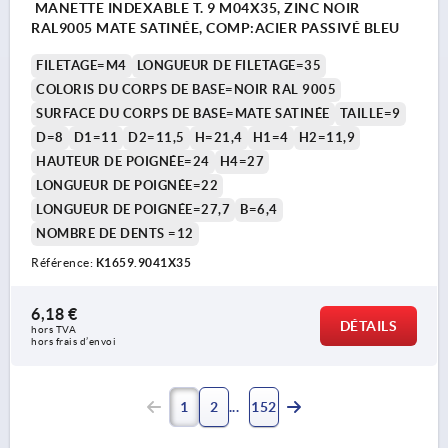
MANETTE INDEXABLE T. 9 M04X35, ZINC NOIR
RAL9005 MATE SATINÉE, COMP:ACIER PASSIVÉ BLEU
FILETAGE=M4
LONGUEUR DE FILETAGE=35
COLORIS DU CORPS DE BASE=NOIR RAL 9005
SURFACE DU CORPS DE BASE=MATE SATINÉE
TAILLE=9
D=8
D1=11
D2=11,5
H=21,4
H1=4
H2=11,9
HAUTEUR DE POIGNÉE=24
H4=27
LONGUEUR DE POIGNÉE=22
LONGUEUR DE POIGNÉE=27,7
B=6,4
NOMBRE DE DENTS =12
Référence:
K1659.9041X35
6,18 €
DÉTAILS
hors TVA 
hors frais d’envoi
1
2
152