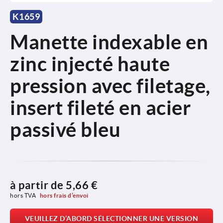
K1659
Manette indexable en
zinc injecté haute
pression avec filetage,
insert fileté en acier
passivé bleu
à partir de
5,66 €
hors TVA 
hors frais d’envoi
VEUILLEZ D’ABORD SÉLECTIONNER UNE VERSION