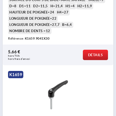
D=8
D1=11
D2=11,5
H=21,4
H1=4
H2=11,9
HAUTEUR DE POIGNÉE=24
H4=27
LONGUEUR DE POIGNÉE=22
LONGUEUR DE POIGNÉE=27,7
B=6,4
NOMBRE DE DENTS =12
Référence:
K1659.9041X30
5,66 €
DÉTAILS
hors TVA 
hors frais d’envoi
K1659