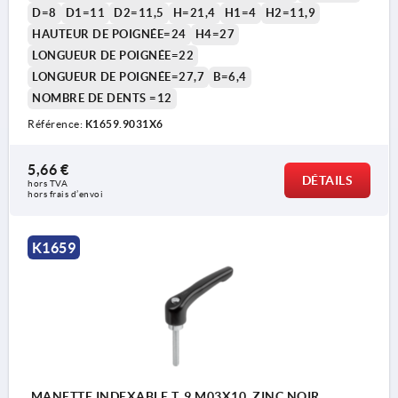
D=8
D1=11
D2=11,5
H=21,4
H1=4
H2=11,9
HAUTEUR DE POIGNÉE=24
H4=27
LONGUEUR DE POIGNÉE=22
LONGUEUR DE POIGNÉE=27,7
B=6,4
NOMBRE DE DENTS =12
1) Bout plat chanfreiné DIN EN ISO 4753
Référence:
K1659.9031X6
5,66 €
DÉTAILS
hors TVA 
hors frais d’envoi
K1659
MANETTE INDEXABLE T. 9 M03X10, ZINC NOIR