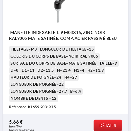
MANETTE INDEXABLE T. 9 M03X15, ZINC NOIR
RAL9005 MATE SATINÉE, COMP:ACIER PASSIVÉ BLEU
FILETAGE=M3
LONGUEUR DE FILETAGE=15
COLORIS DU CORPS DE BASE=NOIR RAL 9005
SURFACE DU CORPS DE BASE=MATE SATINÉE
TAILLE=9
D=8
D1=11
D2=11,5
H=21,4
H1=4
H2=11,9
HAUTEUR DE POIGNÉE=24
H4=27
LONGUEUR DE POIGNÉE=22
LONGUEUR DE POIGNÉE=27,7
B=6,4
NOMBRE DE DENTS =12
Référence:
K1659.9031X15
5,66 €
DÉTAILS
hors TVA 
hors frais d’envoi