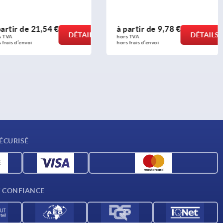
artir de
21,54 €
à partir de
9,78 €
DÉTAILS
DÉTAILS
 TVA 
hors TVA 
 frais d’envoi
hors frais d’envoi
ÉCURISÉ
T CONFIANCE