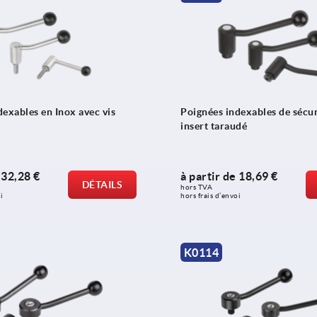
dexables en Inox avec vis
Poignées indexables de sécur
insert taraudé
e
32,28 €
à partir de
18,69 €
DÉTAILS
hors TVA 
i
hors frais d’envoi
K0114