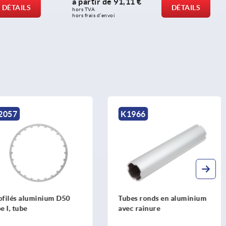
à partir de
91,11 €
DÉTAILS
DÉTAILS
hors TVA 
hors frais d’envoi
2057
K1966
filés aluminium D50
Tubes ronds en aluminium
e I, tube
avec rainure