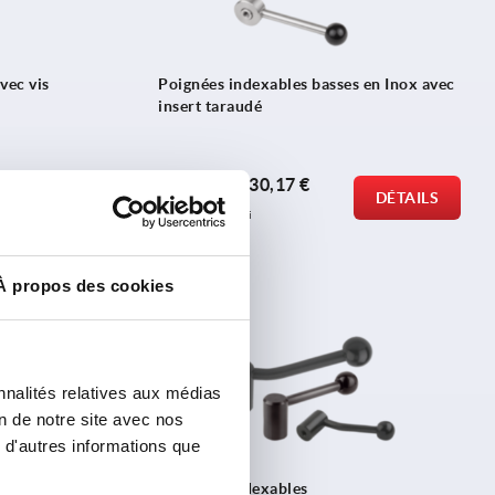
vec vis
Poignées indexables basses en Inox avec
insert taraudé
à partir de
30,17 €
DÉTAILS
DÉTAILS
hors TVA 
hors frais d’envoi
À propos des cookies
K0176
nnalités relatives aux médias
on de notre site avec nos
 d'autres informations que
Poignées indexables