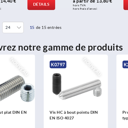
e
14,40 €
à partir de
13,80 €
DÉTAILS
hors TVA 
i
hors frais d’envoi
15
de 15 entrées
rez notre gamme de produits
NOUVEAU
NOUVEAU
K0797
K
ut plat DIN EN
Vis HC à bout pointu DIN
Pro
EN ISO 4027
typ