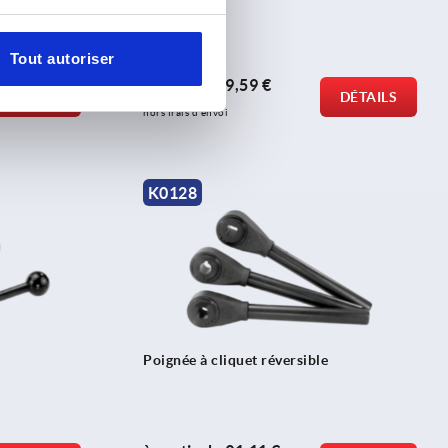
Tout autoriser
à partir de
9,59 €
DÉTAILS
DÉTAILS
hors TVA 
hors frais d’envoi
K0128
Poignée à cliquet réversible