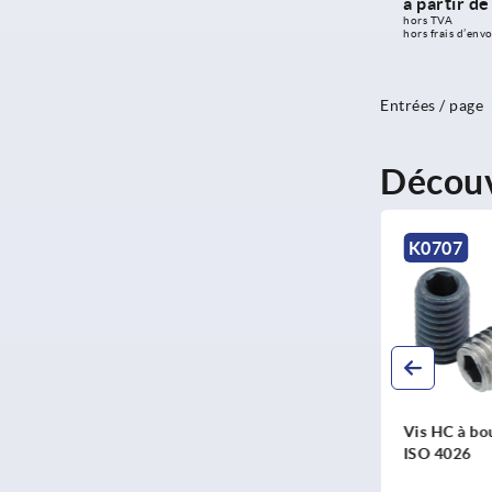
à partir d
hors TVA 
hors frais d’envo
Entrées / page
Découv
NOUVEAU
K0901
K0707
Butée sphérique
Vis HC à bo
ISO 4026