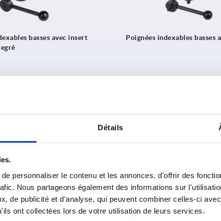
dexables basses avec insert
Poignées indexables basses a
degré
e
18,18 €
à partir de
18,98 €
DÉTAILS
hors TVA 
i
hors frais d’envoi
Détails
K0174
ies.
e personnaliser le contenu et les annonces, d'offrir des fonctio
rafic. Nous partageons également des informations sur l'utilisati
, de publicité et d'analyse, qui peuvent combiner celles-ci avec
ils ont collectées lors de votre utilisation de leurs services.
dexables basses en Inox avec
Manette DIN 99