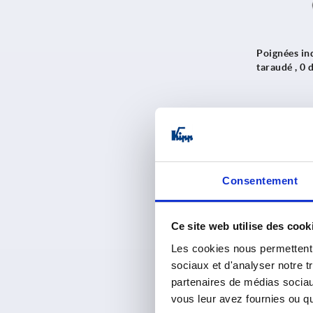
Poignées in
taraudé , 0 
à partir d
hors TVA 
hors frais d’envo
Consentement
K0129
Ce site web utilise des cook
Les cookies nous permettent d
sociaux et d'analyser notre t
partenaires de médias sociaux
vous leur avez fournies ou qu'
Poignées in