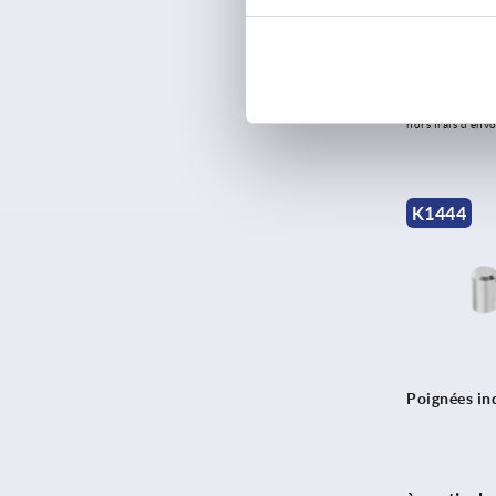
vis
à partir d
hors TVA 
hors frais d’envo
K1444
Poignées in