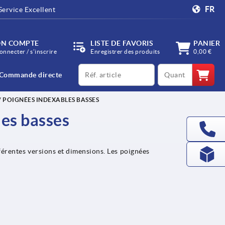
FR
Service Excellent
N COMPTE
LISTE DE FAVORIS
PANIER
onnecter / s’inscrire
Enregistrer des produits
0,00 €
productCode
qty
Commande directe
/ POIGNÉES INDEXABLES BASSES
les basses
fférentes versions et dimensions. Les poignées