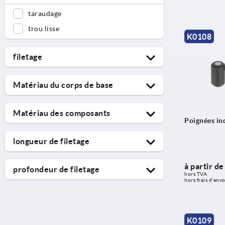
taraudage
trou lisse
K0108
filetage
M6
Matériau du corps de base
M8
acier
M10
Matériau des composants
acier de traitement
Poignées in
M12
acier de décolletage
acier inoxydable
M14
longueur de filetage
plastique
acier inoxydable A2
M16
15
plastique thermodurcissable
à partir d
M18
profondeur de filetage
hors TVA 
20
hors frais d’envo
M20
14
25
M22
17
30
M24
18
K0109
40