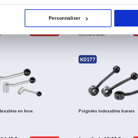
Personnaliser
e
31,55 €
à partir de
3,66 €
DÉTAILS
hors TVA 
i
hors frais d’envoi
K0177
dexables en Inox
Poignées indexables basses