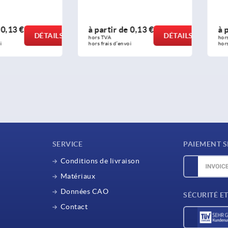
0,13 €
à partir de
0,13 €
à p
DÉTAILS
DÉTAILS
hors TVA 
hors
i
hors frais d’envoi
hors
SERVICE
PAIEMENT S
Conditions de livraison
Matériaux
Données CAO
SÉCURITÉ E
Contact