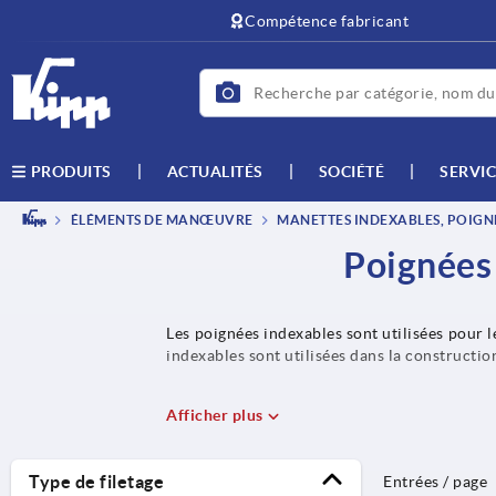
text.skipToContent
text.skipToNavigation
Compétence fabricant
ACTUALITÉS
SOCIÉTÉ
SERVIC
PRODUITS
ÉLÉMENTS DE MANŒUVRE
MANETTES INDEXABLES, POIGNÉ
Poignées 
Les poignées indexables sont utilisées pour l
indexables sont utilisées dans la constructio
Afficher plus
Type de filetage
Entrées / page