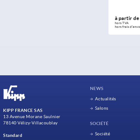
à partir de
26,34 €
à partir de
DÉTAILS
hors TVA 
hors TVA 
hors frais d’envoi
hors frais d’envo
NEWS
Actualités
Salons
KIPP FRANCE SAS
13 Avenue Morane Saulnier
78140 Vélizy-Villacoublay
SOCIÉTÉ
Société
Standard