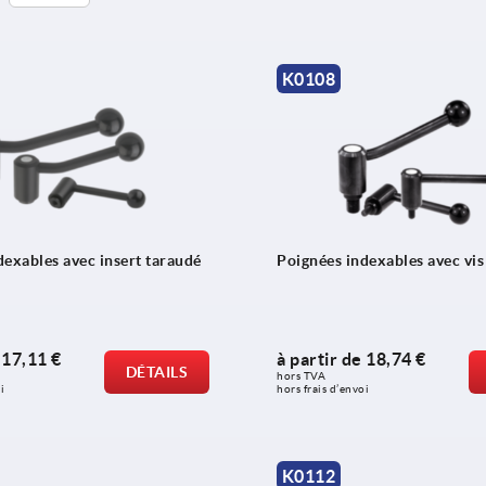
K0108
dexables avec insert taraudé
Poignées indexables avec vis
e
17,11 €
à partir de
18,74 €
DÉTAILS
hors TVA 
i
hors frais d’envoi
K0112