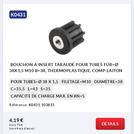
K0431
BOUCHON À INSERT TARAUDÉ POUR TUBES FÜR=Ø
38X1,5 M10 B=38, THERMOPLASTIQUE, COMP:LAITON
POUR TUBES=Ø 38 X 1,5
FILETAGE=M10
DIAMÈTRE=38
C=35,5
L=43
S=35
CAPACITÉ DE CHARGE MAX. EN KN=5
Référence:
K0431.103815
4,19 €
DÉTAILS
hors TVA 
hors frais d’envoi