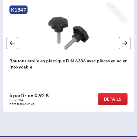
K0430
Bouchon à insert taraudé pour tube carré
à partir de
3,39 €
DÉTAILS
hors TVA 
hors frais d’envoi