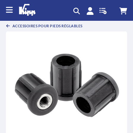
text.skipToContent
text.skipToNavigation
ACCESSOIRES POUR PIEDS RÉGLABLES