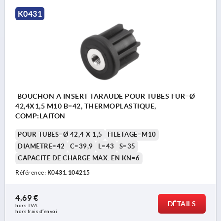
K0431
BOUCHON À INSERT TARAUDÉ POUR TUBES FÜR=Ø
42,4X1,5 M10 B=42, THERMOPLASTIQUE,
COMP:LAITON
POUR TUBES=Ø 42,4 X 1,5
FILETAGE=M10
DIAMÈTRE=42
C=39,9
L=43
S=35
CAPACITÉ DE CHARGE MAX. EN KN=6
Référence:
K0431.104215
4,69 €
DÉTAILS
hors TVA 
hors frais d’envoi