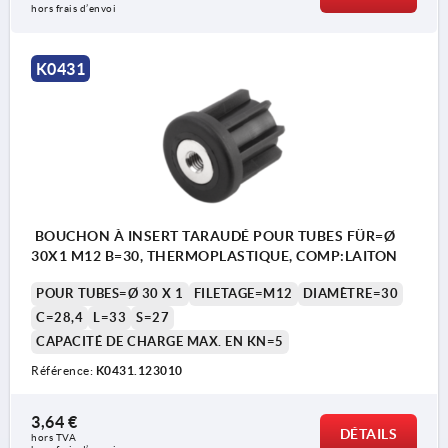
hors frais d’envoi
K0431
BOUCHON À INSERT TARAUDÉ POUR TUBES FÜR=Ø
30X1 M12 B=30, THERMOPLASTIQUE, COMP:LAITON
POUR TUBES=Ø 30 X 1
FILETAGE=M12
DIAMÈTRE=30
C=28,4
L=33
S=27
CAPACITÉ DE CHARGE MAX. EN KN=5
Référence:
K0431.123010
3,64 €
DÉTAILS
hors TVA 