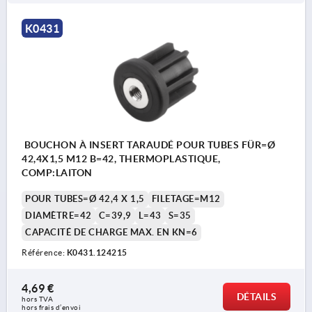
K0431
BOUCHON À INSERT TARAUDÉ POUR TUBES FÜR=Ø
42,4X1,5 M12 B=42, THERMOPLASTIQUE,
COMP:LAITON
POUR TUBES=Ø 42,4 X 1,5
FILETAGE=M12
DIAMÈTRE=42
C=39,9
L=43
S=35
CAPACITÉ DE CHARGE MAX. EN KN=6
Référence:
K0431.124215
4,69 €
DÉTAILS
hors TVA 
hors frais d’envoi