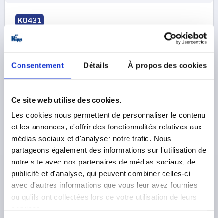
K0431
Consentement
Détails
À propos des cookies
Ce site web utilise des cookies.
BOUCHON À INSERT TARAUDÉ POUR TUBES FÜR=Ø
38X1,5 M12 B=38, THERMOPLASTIQUE, COMP:LAITON
Les cookies nous permettent de personnaliser le contenu
et les annonces, d'offrir des fonctionnalités relatives aux
POUR TUBES=Ø 38 X 1,5
FILETAGE=M12
DIAMÈTRE=38
médias sociaux et d'analyser notre trafic. Nous
C=35,5
L=43
S=35
partageons également des informations sur l'utilisation de
CAPACITÉ DE CHARGE MAX. EN KN=5
notre site avec nos partenaires de médias sociaux, de
Référence:
K0431.123815
publicité et d'analyse, qui peuvent combiner celles-ci
avec d'autres informations que vous leur avez fournies
4,19 €
ou qu'ils ont collectées lors de votre utilisation de leurs
DÉTAILS
hors TVA 
hors frais d’envoi
services.