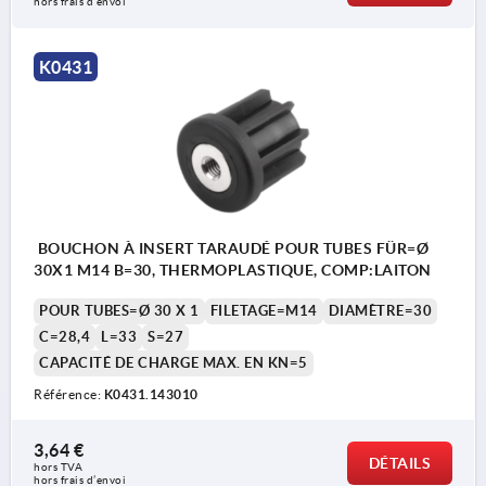
hors frais d’envoi
K0431
BOUCHON À INSERT TARAUDÉ POUR TUBES FÜR=Ø
30X1 M14 B=30, THERMOPLASTIQUE, COMP:LAITON
POUR TUBES=Ø 30 X 1
FILETAGE=M14
DIAMÈTRE=30
C=28,4
L=33
S=27
CAPACITÉ DE CHARGE MAX. EN KN=5
Référence:
K0431.143010
3,64 €
DÉTAILS
hors TVA 
hors frais d’envoi