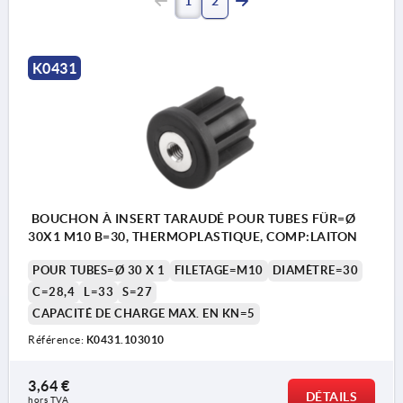
1
2
K0431
BOUCHON À INSERT TARAUDÉ POUR TUBES FÜR=Ø
30X1 M10 B=30, THERMOPLASTIQUE, COMP:LAITON
POUR TUBES=Ø 30 X 1
FILETAGE=M10
DIAMÈTRE=30
C=28,4
L=33
S=27
CAPACITÉ DE CHARGE MAX. EN KN=5
Référence:
K0431.103010
3,64 €
DÉTAILS
hors TVA 