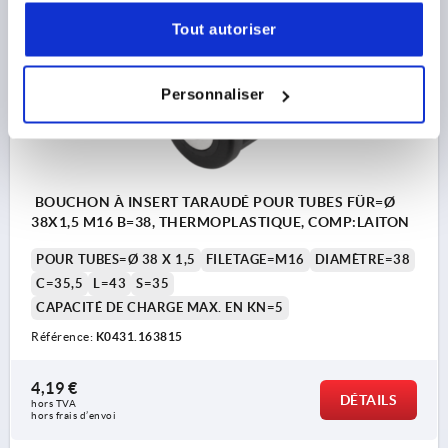
Tout autoriser
K0431
Personnaliser
BOUCHON À INSERT TARAUDÉ POUR TUBES FÜR=Ø
38X1,5 M16 B=38, THERMOPLASTIQUE, COMP:LAITON
POUR TUBES=Ø 38 X 1,5
FILETAGE=M16
DIAMÈTRE=38
C=35,5
L=43
S=35
CAPACITÉ DE CHARGE MAX. EN KN=5
Référence:
K0431.163815
4,19 €
DÉTAILS
hors TVA 
hors frais d’envoi