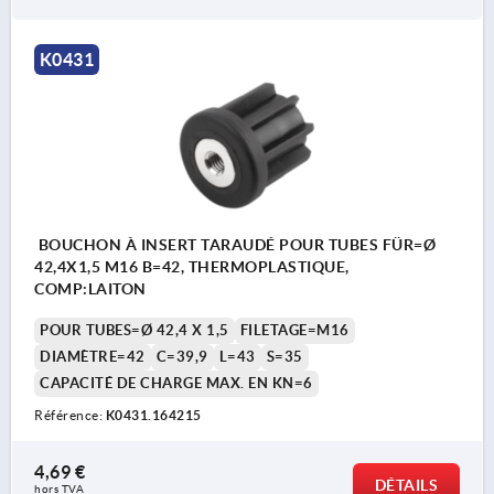
K0431
BOUCHON À INSERT TARAUDÉ POUR TUBES FÜR=Ø
42,4X1,5 M16 B=42, THERMOPLASTIQUE,
COMP:LAITON
POUR TUBES=Ø 42,4 X 1,5
FILETAGE=M16
DIAMÈTRE=42
C=39,9
L=43
S=35
CAPACITÉ DE CHARGE MAX. EN KN=6
Référence:
K0431.164215
4,69 €
DÉTAILS
hors TVA 