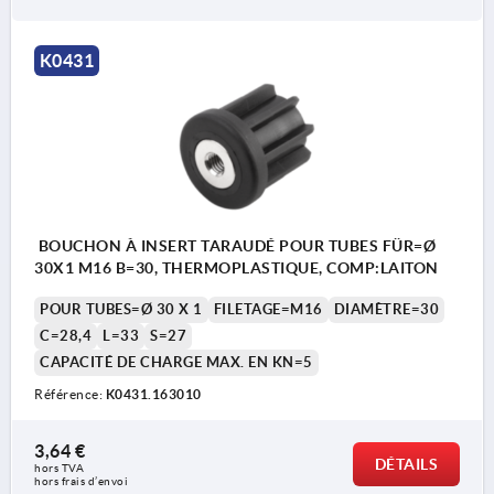
K0431
BOUCHON À INSERT TARAUDÉ POUR TUBES FÜR=Ø
30X1 M16 B=30, THERMOPLASTIQUE, COMP:LAITON
POUR TUBES=Ø 30 X 1
FILETAGE=M16
DIAMÈTRE=30
C=28,4
L=33
S=27
CAPACITÉ DE CHARGE MAX. EN KN=5
Référence:
K0431.163010
3,64 €
DÉTAILS
hors TVA 
hors frais d’envoi