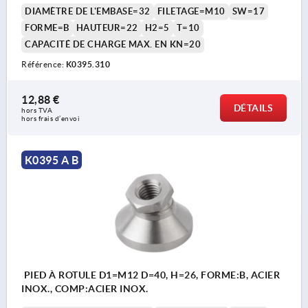
DIAMÈTRE DE L'EMBASE=32
FILETAGE=M10
SW=17
FORME=B
HAUTEUR=22
H2=5
T=10
CAPACITÉ DE CHARGE MAX. EN KN=20
Référence:
K0395.310
12,88 €
DÉTAILS
hors TVA 
hors frais d’envoi
K0395 A B
PIED À ROTULE D1=M12 D=40, H=26, FORME:B, ACIER
INOX., COMP:ACIER INOX.