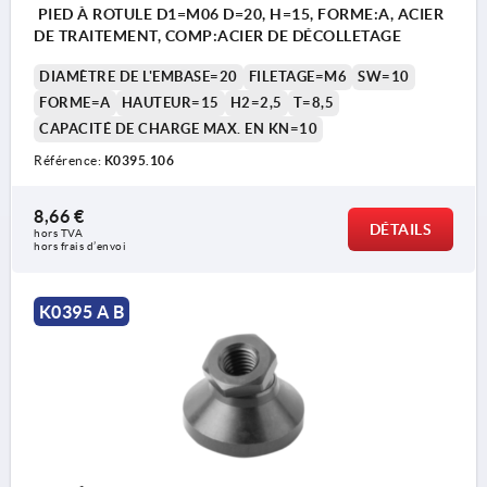
PIED À ROTULE D1=M06 D=20, H=15, FORME:A, ACIER
DE TRAITEMENT, COMP:ACIER DE DÉCOLLETAGE
DIAMÈTRE DE L'EMBASE=20
FILETAGE=M6
SW=10
FORME=A
HAUTEUR=15
H2=2,5
T=8,5
CAPACITÉ DE CHARGE MAX. EN KN=10
Référence:
K0395.106
8,66 €
DÉTAILS
hors TVA 
hors frais d’envoi
K0395 A B