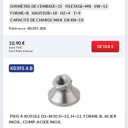
DIAMÈTRE DE L'EMBASE=25
FILETAGE=M8
SW=13
FORME=B
HAUTEUR=18
H2=4
T=9
CAPACITÉ DE CHARGE MAX. EN KN=18
Référence:
K0395.308
10,90 €
DÉTAILS
hors TVA 
hors frais d’envoi
K0395 A B
PIED À ROTULE D1=M10 D=32, H=22, FORME:B, ACIER
INOX., COMP:ACIER INOX.