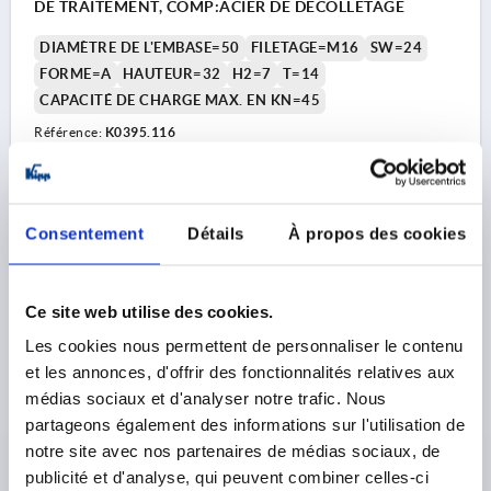
DE TRAITEMENT, COMP:ACIER DE DÉCOLLETAGE
DIAMÈTRE DE L'EMBASE=50
FILETAGE=M16
SW=24
FORME=A
HAUTEUR=32
H2=7
T=14
CAPACITÉ DE CHARGE MAX. EN KN=45
Référence:
K0395.116
15,08 €
DÉTAILS
hors TVA 
hors frais d’envoi
Consentement
Détails
À propos des cookies
K0395 A B
Ce site web utilise des cookies.
Les cookies nous permettent de personnaliser le contenu
et les annonces, d'offrir des fonctionnalités relatives aux
médias sociaux et d'analyser notre trafic. Nous
partageons également des informations sur l'utilisation de
notre site avec nos partenaires de médias sociaux, de
PIED À ROTULE D1=M20 D=60, H=42, FORME:A, ACIER
publicité et d'analyse, qui peuvent combiner celles-ci
DE TRAITEMENT, COMP:ACIER DE DÉCOLLETAGE