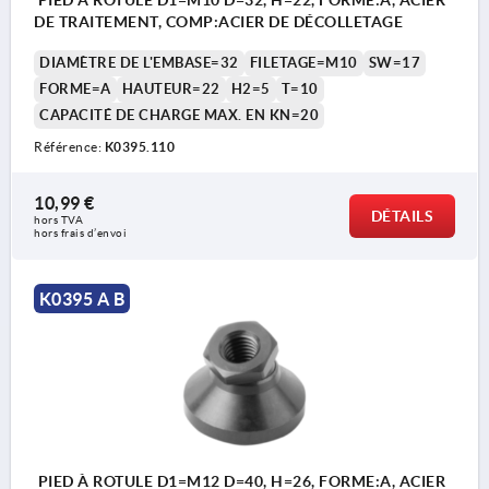
DE TRAITEMENT, COMP:ACIER DE DÉCOLLETAGE
DIAMÈTRE DE L'EMBASE=32
FILETAGE=M10
SW=17
FORME=A
HAUTEUR=22
H2=5
T=10
CAPACITÉ DE CHARGE MAX. EN KN=20
Référence:
K0395.110
10,99 €
DÉTAILS
hors TVA 
hors frais d’envoi
K0395 A B
PIED À ROTULE D1=M12 D=40, H=26, FORME:A, ACIER