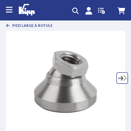
text.skipToContent
text.skipToNavigation
PIED LARGE À ROTULE