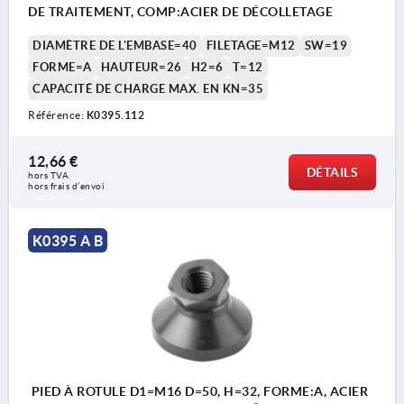
DE TRAITEMENT, COMP:ACIER DE DÉCOLLETAGE
DIAMÈTRE DE L'EMBASE=40
FILETAGE=M12
SW=19
FORME=A
HAUTEUR=26
H2=6
T=12
CAPACITÉ DE CHARGE MAX. EN KN=35
Référence:
K0395.112
12,66 €
DÉTAILS
hors TVA 
hors frais d’envoi
K0395 A B
PIED À ROTULE D1=M16 D=50, H=32, FORME:A, ACIER