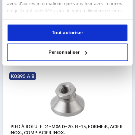
avec d'autres informations que vous leur avez fournies
ou qu'ils ont collectées lors de votre utilisation de leurs
DIAMÈTRE DE L'EMBASE=60
FILETAGE=M20
SW=30
services.
FORME=A
HAUTEUR=42
H2=8
T=18
CAPACITÉ DE CHARGE MAX. EN KN=55
Tout autoriser
Référence:
K0395.120
19,93 €
Personnaliser
DÉTAILS
hors TVA 
hors frais d’envoi
K0395 A B
PIED À ROTULE D1=M06 D=20, H=15, FORME:B, ACIER
INOX., COMP:ACIER INOX.