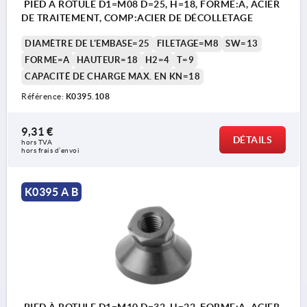
PIED À ROTULE D1=M08 D=25, H=18, FORME:A, ACIER
DE TRAITEMENT, COMP:ACIER DE DÉCOLLETAGE
DIAMÈTRE DE L'EMBASE=25
FILETAGE=M8
SW=13
FORME=A
HAUTEUR=18
H2=4
T=9
CAPACITÉ DE CHARGE MAX. EN KN=18
Référence:
K0395.108
9,31 €
DÉTAILS
hors TVA 
hors frais d’envoi
K0395 A B
PIED À ROTULE D1=M10 D=32, H=22, FORME:A, ACIER