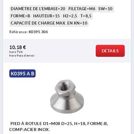
DIAMÈTRE DE L'EMBASE=20
FILETAGE=M6
SW=10
FORME=B
HAUTEUR=15
H2=2,5
T=8,5
CAPACITÉ DE CHARGE MAX. EN KN=10
Référence:
K0395.306
10,18 €
DÉTAILS
hors TVA 
hors frais d’envoi
K0395 A B
PIED À ROTULE D1=M08 D=25, H=18, FORME:B,
COMP:ACIER INOX.