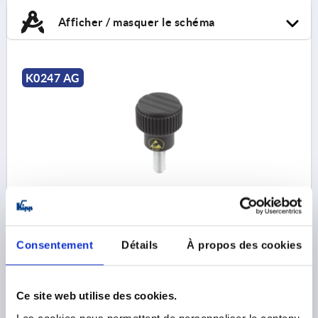
Afficher / masquer le schéma
K0247 AG
BOUTON MOLETÉ ANTISTATIQUE T. 1 D=M06X15,
D1=21, H=22, THERMOPLASTIQUE NOIR RAL9011,
COMP:ACIER
Consentement
Détails
À propos des cookies
FILETAGE=M6
DIAMÈTRE EXTÉRIEUR=21
LONGUEUR DE FILETAGE=15
D2=14
D3=19
HAUTEUR=22
H1=8
Ce site web utilise des cookies.
Référence:
K0247.1110624X15
Les cookies nous permettent de personnaliser le contenu