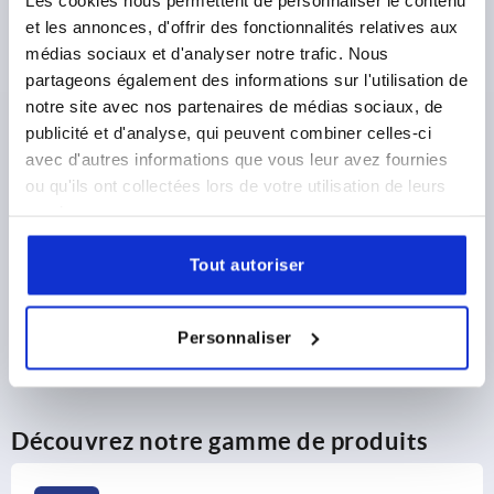
et les annonces, d'offrir des fonctionnalités relatives aux
2,62 €
DÉTAILS
médias sociaux et d'analyser notre trafic. Nous
hors TVA 
hors frais d’envoi
partageons également des informations sur l'utilisation de
notre site avec nos partenaires de médias sociaux, de
publicité et d'analyse, qui peuvent combiner celles-ci
DÉTAILS DU PRODUIT
avec d'autres informations que vous leur avez fournies
ou qu'ils ont collectées lors de votre utilisation de leurs
services.
CAD
Tout autoriser
TÉLÉCHARGEMENTS
Personnaliser
Découvrez notre gamme de produits