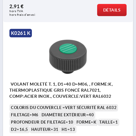
2,91 €
DÉTAILS
hors TVA 
hors frais d’envoi
K0261 K
VOLANT MOLETÉ T. 1, D1=40 D=M06, , FORME:K,
THERMOPLASTIQUE GRIS FONCÉ RAL7021,
COMP:ACIER INOX., COUVERCLE:VERT RAL6032
COLORIS DU COUVERCLE =VERT SÉCURITÉ RAL 6032
FILETAGE=M6
DIAMÈTRE EXTÉRIEUR=40
PROFONDEUR DE FILETAGE=10
FORME=K
TAILLE=1
D2=16,5
HAUTEUR=31
H1=13