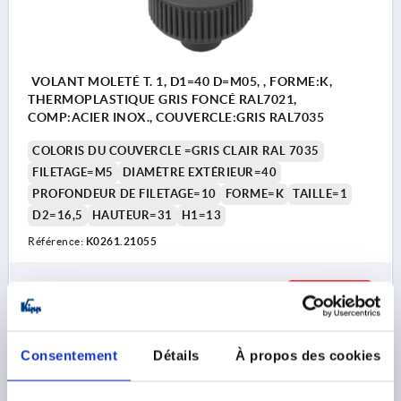
VOLANT MOLETÉ T. 1, D1=40 D=M05, , FORME:K,
THERMOPLASTIQUE GRIS FONCÉ RAL7021,
COMP:ACIER INOX., COUVERCLE:GRIS RAL7035
COLORIS DU COUVERCLE =GRIS CLAIR RAL 7035
FILETAGE=M5
DIAMÈTRE EXTÉRIEUR=40
PROFONDEUR DE FILETAGE=10
FORME=K
TAILLE=1
D2=16,5
HAUTEUR=31
H1=13
Référence:
K0261.21055
2,91 €
DÉTAILS
hors TVA 
hors frais d’envoi
Consentement
Détails
À propos des cookies
K0261 K