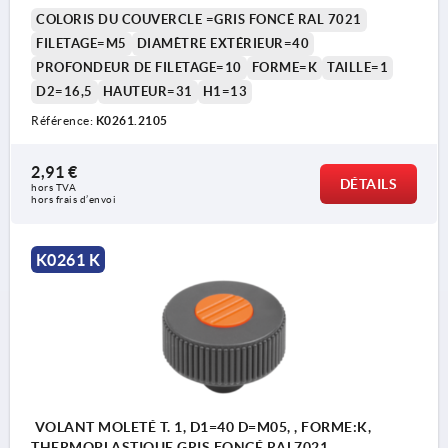
COLORIS DU COUVERCLE =GRIS FONCÉ RAL 7021
FILETAGE=M5
DIAMÈTRE EXTÉRIEUR=40
PROFONDEUR DE FILETAGE=10
FORME=K
TAILLE=1
D2=16,5
HAUTEUR=31
H1=13
Référence:
K0261.2105
2,91 €
DÉTAILS
hors TVA 
hors frais d’envoi
K0261 K
VOLANT MOLETÉ T. 1, D1=40 D=M05, , FORME:K,
THERMOPLASTIQUE GRIS FONCÉ RAL7021,