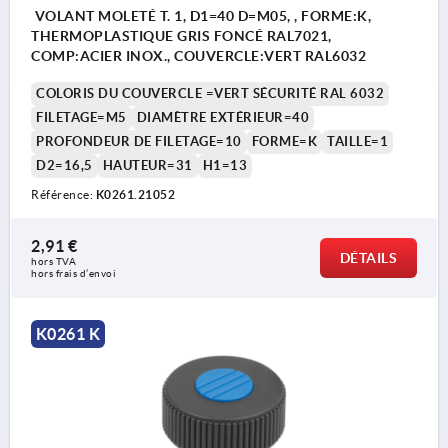
VOLANT MOLETÉ T. 1, D1=40 D=M05, , FORME:K,
THERMOPLASTIQUE GRIS FONCÉ RAL7021,
COMP:ACIER INOX., COUVERCLE:VERT RAL6032
COLORIS DU COUVERCLE =VERT SÉCURITÉ RAL 6032
FILETAGE=M5
DIAMÈTRE EXTÉRIEUR=40
PROFONDEUR DE FILETAGE=10
FORME=K
TAILLE=1
D2=16,5
HAUTEUR=31
H1=13
Référence:
K0261.21052
2,91 €
DÉTAILS
hors TVA 
hors frais d’envoi
K0261 K