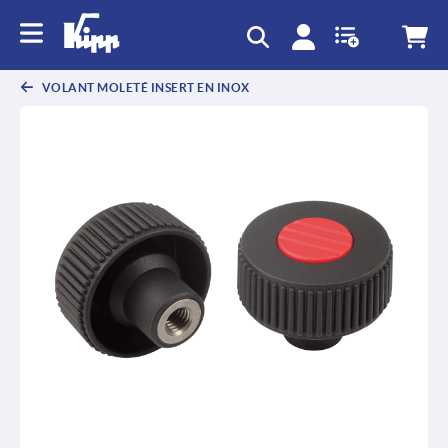
text.skipToContent
text.skipToNavigation
VOLANT MOLETÉ INSERT EN INOX