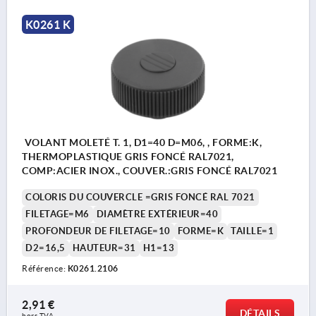
K0261 K
VOLANT MOLETÉ T. 1, D1=40 D=M06, , FORME:K,
THERMOPLASTIQUE GRIS FONCÉ RAL7021,
COMP:ACIER INOX., COUVER.:GRIS FONCÉ RAL7021
COLORIS DU COUVERCLE =GRIS FONCÉ RAL 7021
FILETAGE=M6
DIAMÈTRE EXTÉRIEUR=40
PROFONDEUR DE FILETAGE=10
FORME=K
TAILLE=1
D2=16,5
HAUTEUR=31
H1=13
Référence:
K0261.2106
2,91 €
DÉTAILS
hors TVA 