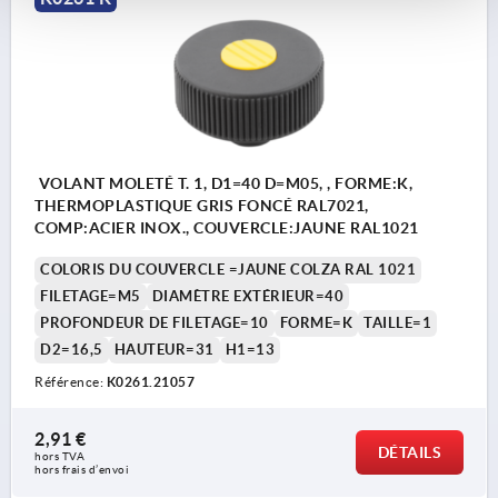
VOLANT MOLETÉ T. 1, D1=40 D=M05, , FORME:K,
THERMOPLASTIQUE GRIS FONCÉ RAL7021,
COMP:ACIER INOX., COUVERCLE:JAUNE RAL1021
COLORIS DU COUVERCLE =JAUNE COLZA RAL 1021
FILETAGE=M5
DIAMÈTRE EXTÉRIEUR=40
PROFONDEUR DE FILETAGE=10
FORME=K
TAILLE=1
D2=16,5
HAUTEUR=31
H1=13
Référence:
K0261.21057
2,91 €
DÉTAILS
hors TVA 
hors frais d’envoi