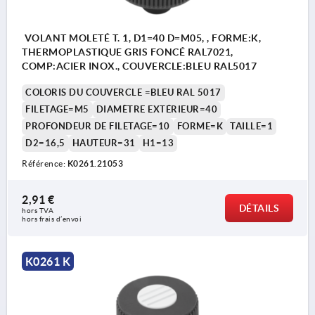
VOLANT MOLETÉ T. 1, D1=40 D=M05, , FORME:K,
THERMOPLASTIQUE GRIS FONCÉ RAL7021,
COMP:ACIER INOX., COUVERCLE:BLEU RAL5017
COLORIS DU COUVERCLE =BLEU RAL 5017
FILETAGE=M5
DIAMÈTRE EXTÉRIEUR=40
PROFONDEUR DE FILETAGE=10
FORME=K
TAILLE=1
D2=16,5
HAUTEUR=31
H1=13
Référence:
K0261.21053
2,91 €
DÉTAILS
hors TVA 
hors frais d’envoi
K0261 K