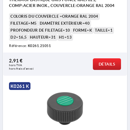
COMP:ACIER INOX., COUVERCLE:ORANGE RAL 2004
COLORIS DU COUVERCLE =ORANGE RAL 2004
FILETAGE=M5
DIAMÈTRE EXTÉRIEUR=40
PROFONDEUR DE FILETAGE=10
FORME=K
TAILLE=1
D2=16,5
HAUTEUR=31
H1=13
Référence:
K0261.21051
2,91 €
DÉTAILS
hors TVA 
hors frais d’envoi
K0261 K