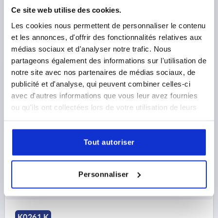
Ce site web utilise des cookies.
Les cookies nous permettent de personnaliser le contenu
et les annonces, d'offrir des fonctionnalités relatives aux
médias sociaux et d'analyser notre trafic. Nous
partageons également des informations sur l'utilisation de
VOLANT MOLETÉ T. 1, D1=40 D=M05, , FORME:K,
notre site avec nos partenaires de médias sociaux, de
THERMOPLASTIQUE GRIS FONCÉ RAL7021,
COMP:ACIER INOX., COUVERCLE:ROUGE RAL3020
publicité et d'analyse, qui peuvent combiner celles-ci
avec d'autres informations que vous leur avez fournies
COLORIS DU COUVERCLE =ROUGE TRAFFIC RAL 3020
ou qu'ils ont collectées lors de votre utilisation de leurs
FILETAGE=M5
DIAMÈTRE EXTÉRIEUR=40
services.
PROFONDEUR DE FILETAGE=10
FORME=K
TAILLE=1
D2=16,5
HAUTEUR=31
H1=13
Tout autoriser
Référence:
K0261.21056
2,91 €
Personnaliser
DÉTAILS
hors TVA 
hors frais d’envoi
K0261 K