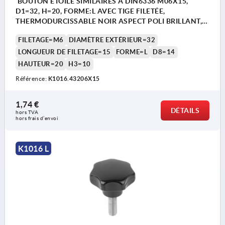
BOUTON ÉTOILE SIMILAIRES À DIN6336 M06X15,
D1=32, H=20, FORME:L AVEC TIGE FILETÉE,
THERMODURCISSABLE NOIR ASPECT POLI BRILLANT,
COMP:ACIER INOX.
FILETAGE=M6
DIAMÈTRE EXTÉRIEUR=32
LONGUEUR DE FILETAGE=15
FORME=L
D8=14
HAUTEUR=20
H3=10
Référence:
K1016.43206X15
1,74 €
DÉTAILS
hors TVA 
hors frais d’envoi
K1016 L