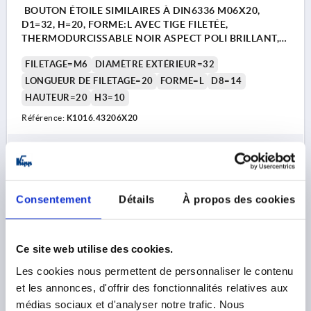
BOUTON ÉTOILE SIMILAIRES À DIN6336 M06X20,
D1=32, H=20, FORME:L AVEC TIGE FILETÉE,
THERMODURCISSABLE NOIR ASPECT POLI BRILLANT,
COMP:ACIER INOX.
FILETAGE=M6
DIAMÈTRE EXTÉRIEUR=32
LONGUEUR DE FILETAGE=20
FORME=L
D8=14
HAUTEUR=20
H3=10
Référence:
K1016.43206X20
1,80 €
DÉTAILS
hors TVA 
hors frais d’envoi
Consentement
Détails
À propos des cookies
K1016 L
Ce site web utilise des cookies.
Les cookies nous permettent de personnaliser le contenu
et les annonces, d'offrir des fonctionnalités relatives aux
médias sociaux et d'analyser notre trafic. Nous