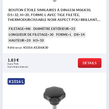
BOUTON ÉTOILE SIMILAIRES À DIN6336 M06X30,
D1=32, H=20, FORME:L AVEC TIGE FILETÉE,
THERMODURCISSABLE NOIR ASPECT POLI BRILLANT,
COMP:ACIER INOX.
FILETAGE=M6
DIAMÈTRE EXTÉRIEUR=32
LONGUEUR DE FILETAGE=30
FORME=L
D8=14
HAUTEUR=20
H3=10
Référence:
K1016.43206X30
1,83 €
DÉTAILS
hors TVA 
hors frais d’envoi
K1016 L