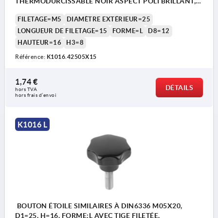
THERMODURCISSABLE NOIR ASPECT POLI BRILLANT,
COMP:ACIER INOX.
FILETAGE=M5
DIAMÈTRE EXTÉRIEUR=25
LONGUEUR DE FILETAGE=15
FORME=L
D8=12
HAUTEUR=16
H3=8
Référence:
K1016.42505X15
1,74 €
DÉTAILS
hors TVA 
hors frais d’envoi
K1016 L
BOUTON ÉTOILE SIMILAIRES À DIN6336 M05X20,
D1=25, H=16, FORME:L AVEC TIGE FILETÉE,