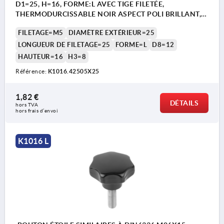
D1=25, H=16, FORME:L AVEC TIGE FILETÉE,
THERMODURCISSABLE NOIR ASPECT POLI BRILLANT,
COMP:ACIER INOX.
FILETAGE=M5
DIAMÈTRE EXTÉRIEUR=25
LONGUEUR DE FILETAGE=25
FORME=L
D8=12
HAUTEUR=16
H3=8
Référence:
K1016.42505X25
1,82 €
DÉTAILS
hors TVA 
hors frais d’envoi
K1016 L