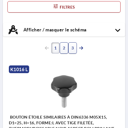
FILTRES
Afficher / masquer le schéma
1
2
3
K1016 L
BOUTON ÉTOILE SIMILAIRES À DIN6336 M05X15,
D1=25, H=16, FORME:L AVEC TIGE FILETÉE,