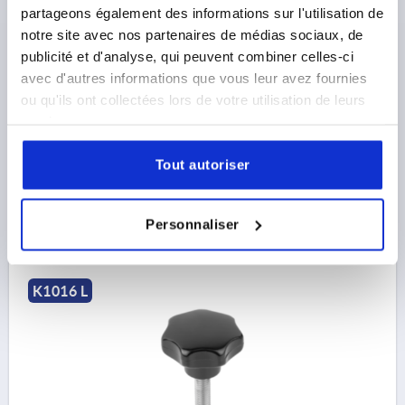
partageons également des informations sur l'utilisation de
BOUTON ÉTOILE SIMILAIRES À DIN6336 M06X25,
notre site avec nos partenaires de médias sociaux, de
D1=32, H=20, FORME:L AVEC TIGE FILETÉE,
publicité et d'analyse, qui peuvent combiner celles-ci
THERMODURCISSABLE NOIR ASPECT POLI BRILLANT,
avec d'autres informations que vous leur avez fournies
COMP:ACIER INOX.
FILETAGE=M6
DIAMÈTRE EXTÉRIEUR=32
ou qu'ils ont collectées lors de votre utilisation de leurs
LONGUEUR DE FILETAGE=25
FORME=L
D8=14
services.
HAUTEUR=20
H3=10
Tout autoriser
Référence:
K1016.43206X25
1,82 €
DÉTAILS
Personnaliser
hors TVA 
hors frais d’envoi
K1016 L