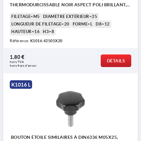
THERMODURCISSABLE NOIR ASPECT POLI BRILLANT,
COMP:ACIER INOX.
FILETAGE=M5
DIAMÈTRE EXTÉRIEUR=25
LONGUEUR DE FILETAGE=20
FORME=L
D8=12
HAUTEUR=16
H3=8
Référence:
K1016.42505X20
1,80 €
DÉTAILS
hors TVA 
hors frais d’envoi
K1016 L
BOUTON ÉTOILE SIMILAIRES À DIN6336 M05X25,