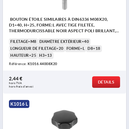
BOUTON ÉTOILE SIMILAIRES À DIN6336 M08X20,
D1=40, H=25, FORME:L AVEC TIGE FILETÉE,
THERMODURCISSABLE NOIR ASPECT POLI BRILLANT,
COMP:ACIER INOX.
FILETAGE=M8
DIAMÈTRE EXTÉRIEUR=40
LONGUEUR DE FILETAGE=20
FORME=L
D8=18
HAUTEUR=25
H3=13
Référence:
K1016.44008X20
2,44 €
DÉTAILS
hors TVA 
hors frais d’envoi
K1016 L