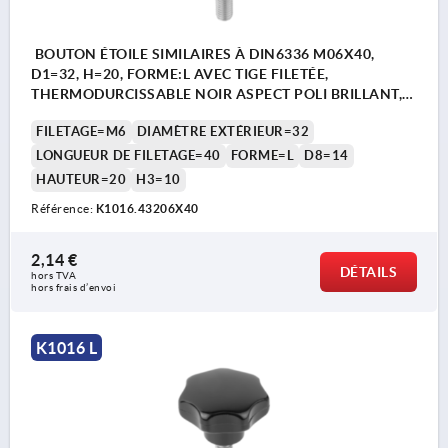
BOUTON ÉTOILE SIMILAIRES À DIN6336 M06X40,
D1=32, H=20, FORME:L AVEC TIGE FILETÉE,
THERMODURCISSABLE NOIR ASPECT POLI BRILLANT,
COMP:ACIER INOX.
FILETAGE=M6
DIAMÈTRE EXTÉRIEUR=32
LONGUEUR DE FILETAGE=40
FORME=L
D8=14
HAUTEUR=20
H3=10
Référence:
K1016.43206X40
2,14 €
DÉTAILS
hors TVA 
hors frais d’envoi
K1016 L