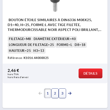
BOUTON ÉTOILE SIMILAIRES À DIN6336 M08X25,
D1=40, H=25, FORME:L AVEC TIGE FILETÉE,
THERMODURCISSABLE NOIR ASPECT POLI BRILLANT,
COMP:ACIER INOX.
FILETAGE=M8
DIAMÈTRE EXTÉRIEUR=40
LONGUEUR DE FILETAGE=25
FORME=L
D8=18
HAUTEUR=25
H3=13
Référence:
K1016.44008X25
2,46 €
DÉTAILS
hors TVA 
hors frais d’envoi
1
2
3