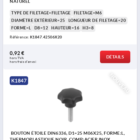
NATUREL
TYPE DE FILETAGE=FILETAGE
FILETAGE=M6
DIAMÈTRE EXTÉRIEUR=25
LONGUEUR DE FILETAGE=20
FORME=L
D8=12
HAUTEUR=16
H3=8
Référence:
K1847.42506X20
0,92 €
DÉTAILS
hors TVA 
hors frais d’envoi
NOUVEAU
K1847
BOUTON ÉTOILE DIN6336, D1=25 M06X25, FORME:L,
THERMOPLASTIQUE NOIR, COMP:ACIER INOX.