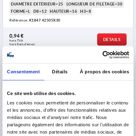
DIAMÈTRE EXTÉRIEUR=25
LONGUEUR DE FILETAGE=30
FORME=L
D8=12
HAUTEUR=16
H3=8
Référence:
K1847.42505X30
0,94 €
DÉTAILS
hors TVA 
hors frais d’envoi
NOUVEAU
K1847
Consentement
Détails
À propos des cookies
Ce site web utilise des cookies.
Les cookies nous permettent de personnaliser le contenu
et les annonces, d'offrir des fonctionnalités relatives aux
BOUTON ÉTOILE DIN6336, D1=25 M05X40, FORME:L,
médias sociaux et d'analyser notre trafic. Nous
THERMOPLASTIQUE NOIR, COMP:ACIER INOX.
partageons également des informations sur l'utilisation de
NATUREL
notre site avec nos partenaires de médias sociaux, de