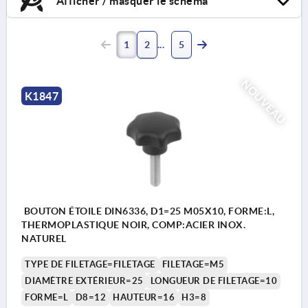
Afficher / masquer le schéma
1
2
5
NOUVEAU
K1847
BOUTON ÉTOILE DIN6336, D1=25 M05X10, FORME:L,
THERMOPLASTIQUE NOIR, COMP:ACIER INOX.
NATUREL
TYPE DE FILETAGE=FILETAGE
FILETAGE=M5
DIAMÈTRE EXTÉRIEUR=25
LONGUEUR DE FILETAGE=10
FORME=L
D8=12
HAUTEUR=16
H3=8