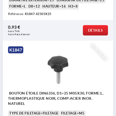
DIAMÈTRE EXTÉRIEUR=25
LONGUEUR DE FILETAGE=25
FORME=L
D8=12
HAUTEUR=16
H3=8
Référence:
K1847.42505X25
0,93 €
DÉTAILS
hors TVA 
hors frais d’envoi
NOUVEAU
K1847
BOUTON ÉTOILE DIN6336, D1=25 M05X30, FORME:L,
THERMOPLASTIQUE NOIR, COMP:ACIER INOX.
NATUREL
TYPE DE FILETAGE=FILETAGE
FILETAGE=M5