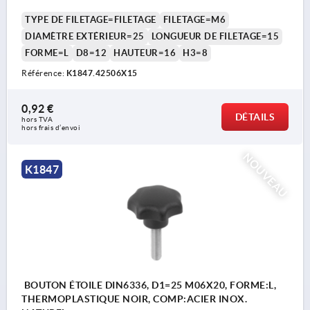
TYPE DE FILETAGE=FILETAGE
FILETAGE=M6
DIAMÈTRE EXTÉRIEUR=25
LONGUEUR DE FILETAGE=15
FORME=L
D8=12
HAUTEUR=16
H3=8
Référence:
K1847.42506X15
0,92 €
DÉTAILS
hors TVA 
hors frais d’envoi
NOUVEAU
K1847
BOUTON ÉTOILE DIN6336, D1=25 M06X20, FORME:L,
THERMOPLASTIQUE NOIR, COMP:ACIER INOX.