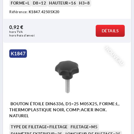
FORME=L
D8=12
HAUTEUR=16
H3=8
Référence:
K1847.42505X20
0,92 €
DÉTAILS
hors TVA 
hors frais d’envoi
NOUVEAU
K1847
BOUTON ÉTOILE DIN6336, D1=25 M05X25, FORME:L,
THERMOPLASTIQUE NOIR, COMP:ACIER INOX.
NATUREL
TYPE DE FILETAGE=FILETAGE
FILETAGE=M5