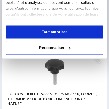
TYPE DE FILETAGE=FILETAGE
FILETAGE=M5
publicité et d'analyse, qui peuvent combiner celles-ci
DIAMÈTRE EXTÉRIEUR=25
LONGUEUR DE FILETAGE=40
avec d'autres informations que vous leur avez fournies
FORME=L
D8=12
HAUTEUR=16
H3=8
ou qu'ils ont collectées lors de votre utilisation de leurs
Référence:
K1847.42505X40
services.
0,95 €
Tout autoriser
DÉTAILS
hors TVA 
hors frais d’envoi
Personnaliser
NOUVEAU
K1847
BOUTON ÉTOILE DIN6336, D1=25 M06X10, FORME:L,
THERMOPLASTIQUE NOIR, COMP:ACIER INOX.
NATUREL