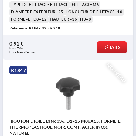
TYPE DE FILETAGE=FILETAGE
FILETAGE=M6
DIAMÈTRE EXTÉRIEUR=25
LONGUEUR DE FILETAGE=10
FORME=L
D8=12
HAUTEUR=16
H3=8
Référence:
K1847.42506X10
0,92 €
DÉTAILS
hors TVA 
hors frais d’envoi
NOUVEAU
K1847
BOUTON ÉTOILE DIN6336, D1=25 M06X15, FORME:L,
THERMOPLASTIQUE NOIR, COMP:ACIER INOX.
NATUREL