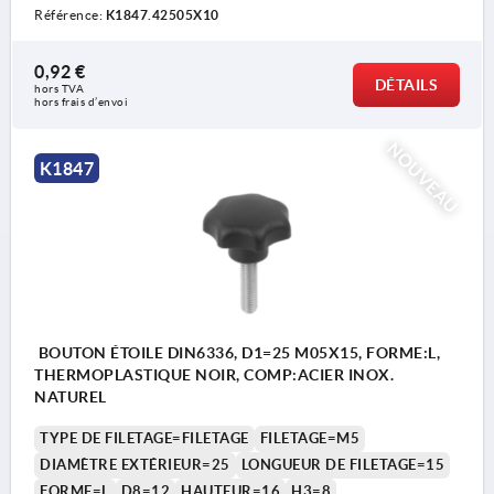
Référence:
K1847.42505X10
0,92 €
DÉTAILS
hors TVA 
hors frais d’envoi
NOUVEAU
K1847
BOUTON ÉTOILE DIN6336, D1=25 M05X15, FORME:L,
THERMOPLASTIQUE NOIR, COMP:ACIER INOX.
NATUREL
TYPE DE FILETAGE=FILETAGE
FILETAGE=M5
DIAMÈTRE EXTÉRIEUR=25
LONGUEUR DE FILETAGE=15
FORME=L
D8=12
HAUTEUR=16
H3=8