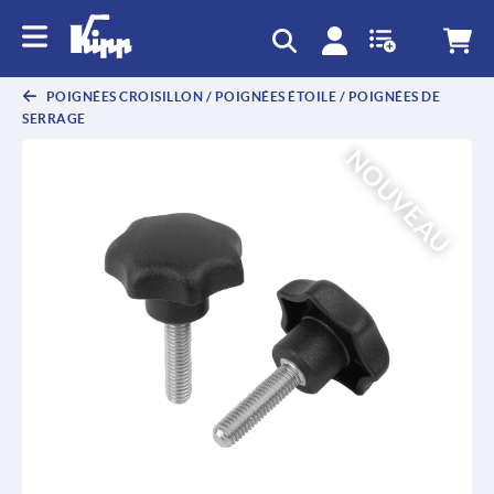
text.skipToContent
text.skipToNavigation
POIGNÉES CROISILLON / POIGNÉES ÉTOILE / POIGNÉES DE
SERRAGE
NOUVEAU