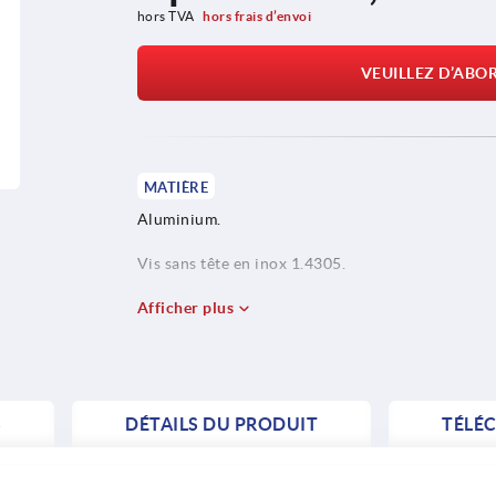
hors TVA 
hors frais d’envoi
VEUILLEZ D’ABO
MATIÈRE
Aluminium.
Vis sans tête en inox 1.4305.
Goupille en inox 1.4310.
Afficher plus
S
DÉTAILS DU PRODUIT
TÉLÉ