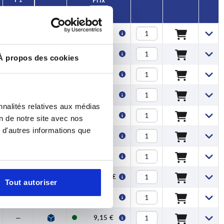
Prix
—
2,61 €
—
3,21 €
À propos des cookies
—
5,00 €
—
7,39 €
nnalités relatives aux médias
—
4,63 €
on de notre site avec nos
 d'autres informations que
—
5,41 €
—
7,58 €
—
11,34 €
Tout autoriser
—
8,04 €
—
9,15 €