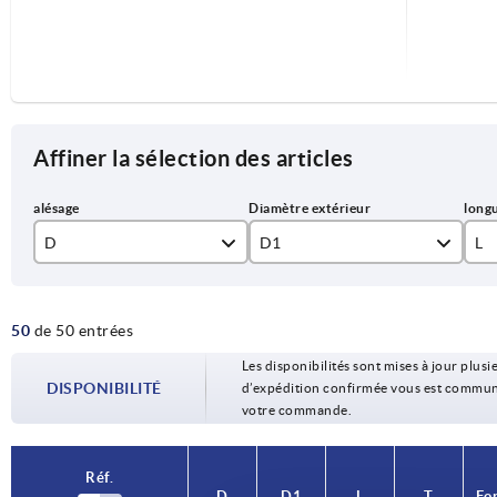
Affiner la sélection des articles
D
D1
L
8
40
20
50
de 50 entrées
10
50
25
Les disponibilités sont mises à jour plusie
12
63
30
DISPONIBILITÉ
d’expédition confirmée vous est communiqu
votre commande.
16
80
40
M8
50
Réf.
D
D1
L
T
Fo