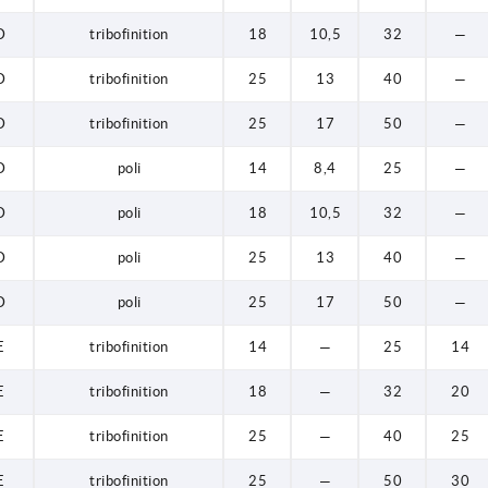
D
tribofinition
18
10,5
32
—
D
tribofinition
25
13
40
—
D
tribofinition
25
17
50
—
D
poli
14
8,4
25
—
D
poli
18
10,5
32
—
D
poli
25
13
40
—
D
poli
25
17
50
—
E
tribofinition
14
—
25
14
E
tribofinition
18
—
32
20
E
tribofinition
25
—
40
25
E
tribofinition
25
—
50
30