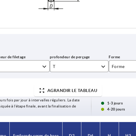
T
Forme
15
A
AGRANDIR LE TABLEAU
18
B
urs fois par jour à intervalles réguliers. La date
22
C
1-3 jours
ée à l’étape finale, avant la finalisation de
4-20 jours
28
D
E
rme
Surface du corps de base
D2
D6
H
H3