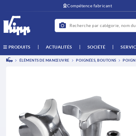
text.skipToContent
text.skipToNavigation
Compétence fabricant
ACTUALITÉS
SOCIÉTÉ
SERVIC
PRODUITS
ÉLÉMENTS DE MANŒUVRE
POIGNÉES, BOUTONS
POIGNÉ