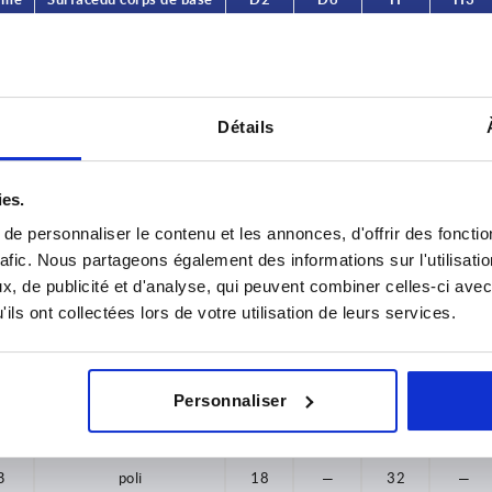
L
A
tribofinition
14
—
26
14
A
tribofinition
18
—
34
20
Détails
A
tribofinition
25
—
42
25
ies.
A
tribofinition
25
—
52
30
e personnaliser le contenu et les annonces, d'offrir des fonctio
B
tribofinition
14
—
25
—
rafic. Nous partageons également des informations sur l'utilisati
, de publicité et d'analyse, qui peuvent combiner celles-ci avec
B
tribofinition
18
—
32
—
ils ont collectées lors de votre utilisation de leurs services.
B
tribofinition
25
—
40
—
B
tribofinition
25
—
50
—
Personnaliser
B
poli
14
—
25
—
B
poli
18
—
32
—