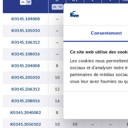
M10
M12
K0145.104008
—
40
—
—
M16
K0145.105010
—
50
—
—
Consentement
K0145.106312
—
63
—
—
Ce site web utilise des cook
K0145.108016
—
80
—
—
Les cookies nous permettent d
K0145.204008
8
40
—
—
sociaux et d'analyser notre t
partenaires de médias sociaux
K0145.205010
10
50
—
—
vous leur avez fournies ou qu'
K0145.206312
12
63
—
—
K0145.208016
16
80
—
—
K0145.2040082
8
40
—
—
K0145.2050102
10
50
—
—