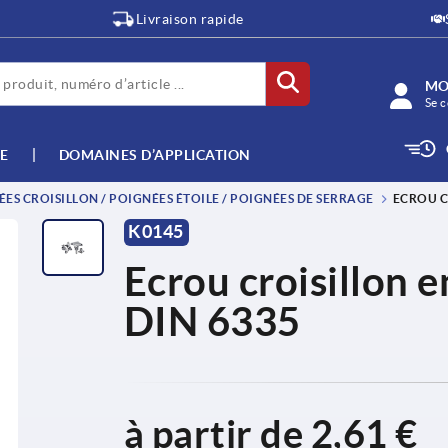
Livraison rapide
MO
Se c
E
DOMAINES D’APPLICATION
ES CROISILLON / POIGNÉES ÉTOILE / POIGNÉES DE SERRAGE
ECROU C
K0145
Ecrou croisillon e
DIN 6335
à partir de
2,61 €