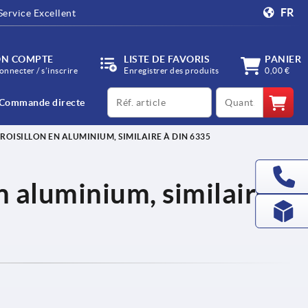
FR
Service Excellent
N COMPTE
LISTE DE FAVORIS
PANIER
onnecter / s’inscrire
Enregistrer des produits
0,00 €
productCode
qty
Commande directe
ROISILLON EN ALUMINIUM, SIMILAIRE À DIN 6335
n aluminium, similaire à