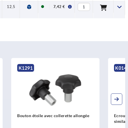
12,5
7,42 €
K0145
e allongée
Ecrou croisillon en aluminium,
similaire à DIN 6335