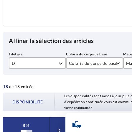
Affiner la sélection des articles
D
Coloris du corps de base
Ma
M5
gris foncé
aci
18
de 18 entrées
M6
ac
Les disponibilités sont mises à jour plusie
M8
DISPONIBILITÉ
d’expédition confirmée vous est communiqu
votre commande.
M10
M12
Réf.
D
Coloris du
Matériau des