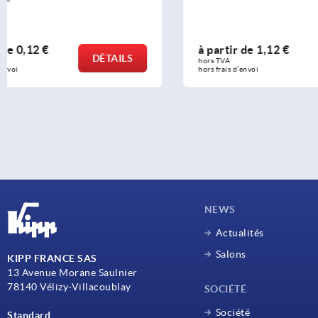
à partir de
1,12 €
à partir d
DÉTAILS
hors TVA 
hors TVA 
hors frais d’envoi
hors frais d’env
NEWS
Actualités
Salons
KIPP FRANCE SAS
13 Avenue Morane Saulnier
78140 Vélizy-Villacoublay
SOCIÉTÉ
Société
Standard