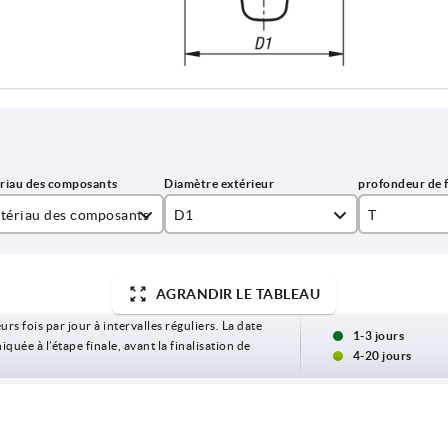
tériau des composants
D1
T
er
25
9
AGRANDIR LE TABLEAU
ier inoxydable
32
12
urs fois par jour à intervalles réguliers. La date
40
17
1-3 jours
ée à l’étape finale, avant la finalisation de
4-20 jours
50
63
D1
T
Forme
Surface des
D2
H
H2