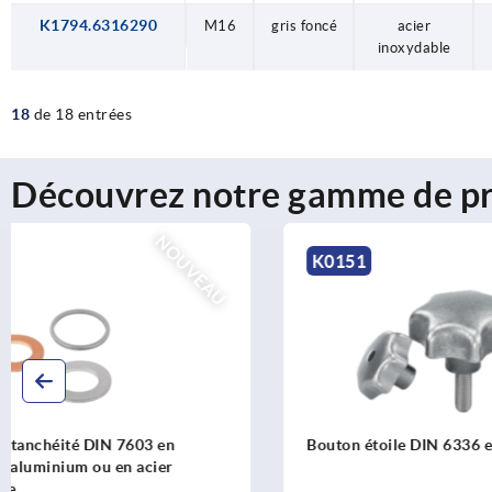
K1794.6316290
M16
gris foncé
acier
inoxydable
18
de 18 entrées
Découvrez notre gamme de pr
K0151
K0743
Bouton étoile DIN 6336 en fonte grise
Attache de 