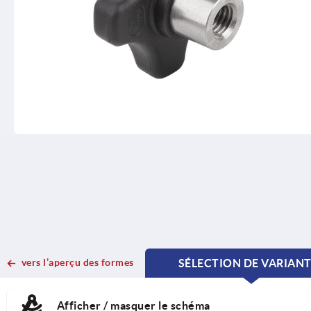
vers l’aperçu des formes
SÉLECTION DE VARIAN
CURRENT
CURRENT
TAB:
TAB:
Afficher / masquer le schéma