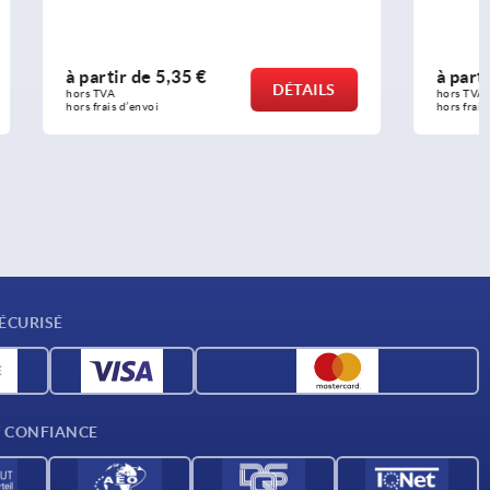
à partir de
2,61 €
DÉTAILS
DÉTAILS
hors TVA 
hors frais d’envoi
ÉCURISÉ
T CONFIANCE