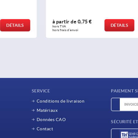
e
0,75 €
à partir de
5,35 €
DÉTAILS
hors TVA 
oi
hors frais d’envoi
SERVICE
PAIEMENT S
Conditions de livraison
Matériaux
Données CAO
SÉCURITÉ E
Contact