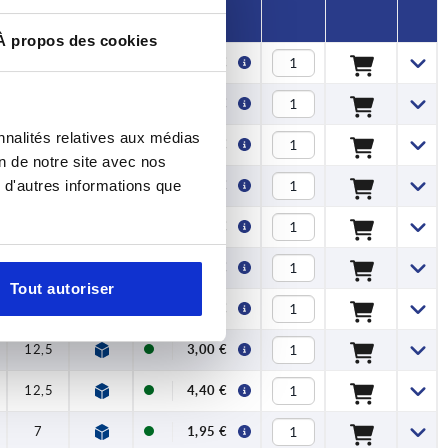
À propos des cookies
7
1,11 €
9,5
1,12 €
nnalités relatives aux médias
10
1,42 €
on de notre site avec nos
 d'autres informations que
10
1,42 €
12
2,04 €
12
2,04 €
Tout autoriser
12,5
3,00 €
12,5
3,00 €
12,5
4,40 €
7
1,95 €