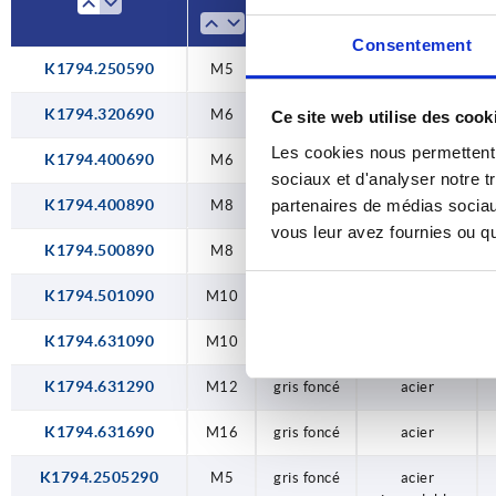
M16
corps de
composants
base
Consentement
K1794.250590
M5
gris foncé
acier
K1794.320690
M6
gris foncé
acier
Ce site web utilise des cook
Les cookies nous permettent d
K1794.400690
M6
gris foncé
acier
sociaux et d'analyser notre t
partenaires de médias sociaux
K1794.400890
M8
gris foncé
acier
vous leur avez fournies ou qu'
K1794.500890
M8
gris foncé
acier
K1794.501090
M10
gris foncé
acier
K1794.631090
M10
gris foncé
acier
K1794.631290
M12
gris foncé
acier
K1794.631690
M16
gris foncé
acier
K1794.2505290
M5
gris foncé
acier