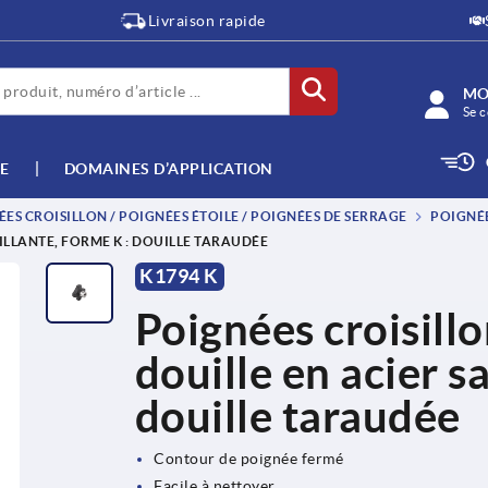
Livraison rapide
MO
Se c
E
DOMAINES D’APPLICATION
ES CROISILLON / POIGNÉES ÉTOILE / POIGNÉES DE SERRAGE
POIGNÉE
ILLANTE, FORME K : DOUILLE TARAUDÉE
K1794 K
Poignées croisillo
douille en acier sa
douille taraudée
Contour de poignée fermé
Facile à nettoyer