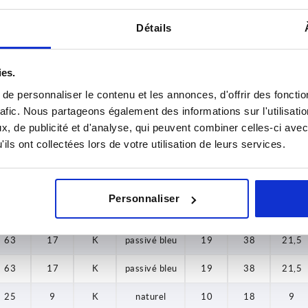
composants
Détails
25
9
K
passivé bleu
10
18
9
32
12
K
passivé bleu
13,5
22
12
ies.
e personnaliser le contenu et les annonces, d'offrir des fonctio
40
12
K
passivé bleu
13,5
26
14
rafic. Nous partageons également des informations sur l'utilisati
, de publicité et d'analyse, qui peuvent combiner celles-ci avec
40
12
K
passivé bleu
13,5
26
14
ils ont collectées lors de votre utilisation de leurs services.
50
17
K
passivé bleu
19
32
18
50
17
K
passivé bleu
19
32
18
Personnaliser
63
17
K
passivé bleu
19
38
21,5
63
17
K
passivé bleu
19
38
21,5
63
17
K
passivé bleu
19
38
21,5
25
9
K
naturel
10
18
9