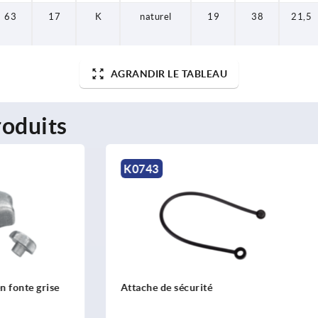
63
17
K
naturel
19
38
21,5
AGRANDIR LE TABLEAU
oduits
K1291
sécurité
Bouton étoile avec collerett