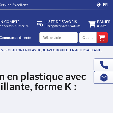
FR
Service Excellent
N COMPTE
LISTE DE FAVORIS
PANIER
onnecter / s’inscrire
Enregistrer des produits
0,00 €
productCode
qty
Commande directe
S CROISILLON EN PLASTIQUE AVEC DOUILLE EN ACIER SAILLANTE
n en plastique avec
illante, forme K :