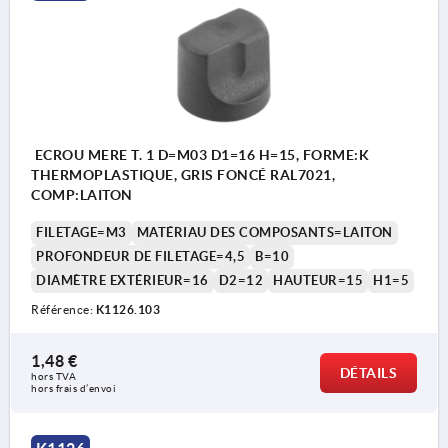
ECROU MERE T. 1 D=M03 D1=16 H=15, FORME:K
THERMOPLASTIQUE, GRIS FONCÉ RAL7021,
COMP:LAITON
FILETAGE=M3
MATÉRIAU DES COMPOSANTS=LAITON
PROFONDEUR DE FILETAGE=4,5
B=10
DIAMÈTRE EXTÉRIEUR=16
D2=12
HAUTEUR=15
H1=5
Référence:
K1126.103
1,48 €
DÉTAILS
hors TVA 
hors frais d’envoi