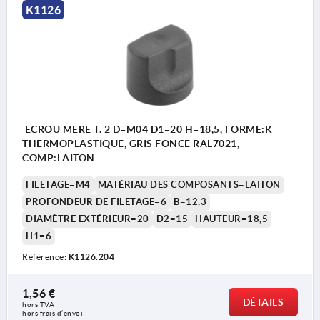
K1126
ECROU MERE T. 2 D=M04 D1=20 H=18,5, FORME:K
THERMOPLASTIQUE, GRIS FONCÉ RAL7021,
COMP:LAITON
FILETAGE=M4
MATÉRIAU DES COMPOSANTS=LAITON
PROFONDEUR DE FILETAGE=6
B=12,3
DIAMÈTRE EXTÉRIEUR=20
D2=15
HAUTEUR=18,5
H1=6
Référence:
K1126.204
1,56 €
DÉTAILS
hors TVA 
hors frais d’envoi