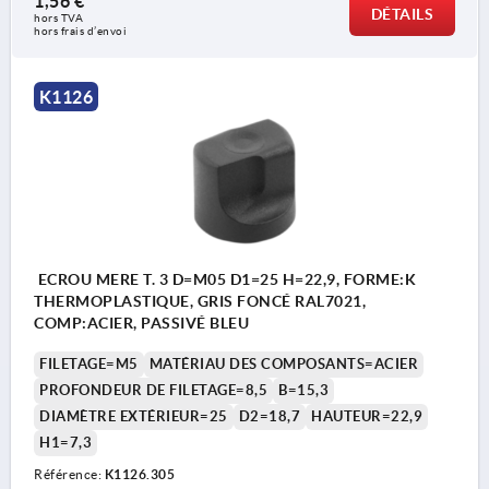
1,56 €
DÉTAILS
hors TVA 
hors frais d’envoi
K1126
ECROU MERE T. 3 D=M05 D1=25 H=22,9, FORME:K
THERMOPLASTIQUE, GRIS FONCÉ RAL7021,
COMP:ACIER, PASSIVÉ BLEU
FILETAGE=M5
MATÉRIAU DES COMPOSANTS=ACIER
PROFONDEUR DE FILETAGE=8,5
B=15,3
DIAMÈTRE EXTÉRIEUR=25
D2=18,7
HAUTEUR=22,9
H1=7,3
Référence:
K1126.305