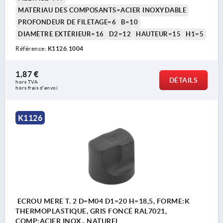
MATÉRIAU DES COMPOSANTS=ACIER INOXYDABLE
PROFONDEUR DE FILETAGE=6
B=10
DIAMÈTRE EXTÉRIEUR=16
D2=12
HAUTEUR=15
H1=5
Référence:
K1126.1004
1,87 €
DÉTAILS
hors TVA 
hors frais d’envoi
K1126
ECROU MERE T. 2 D=M04 D1=20 H=18,5, FORME:K
THERMOPLASTIQUE, GRIS FONCÉ RAL7021,
COMP:ACIER INOX., NATUREL