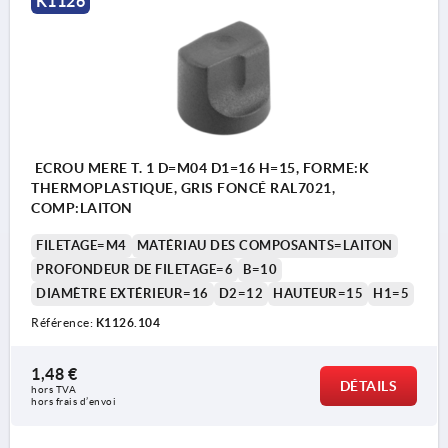
K1126
ECROU MERE T. 1 D=M04 D1=16 H=15, FORME:K
THERMOPLASTIQUE, GRIS FONCÉ RAL7021,
COMP:LAITON
FILETAGE=M4
MATÉRIAU DES COMPOSANTS=LAITON
PROFONDEUR DE FILETAGE=6
B=10
DIAMÈTRE EXTÉRIEUR=16
D2=12
HAUTEUR=15
H1=5
Référence:
K1126.104
1,48 €
DÉTAILS
hors TVA 
hors frais d’envoi