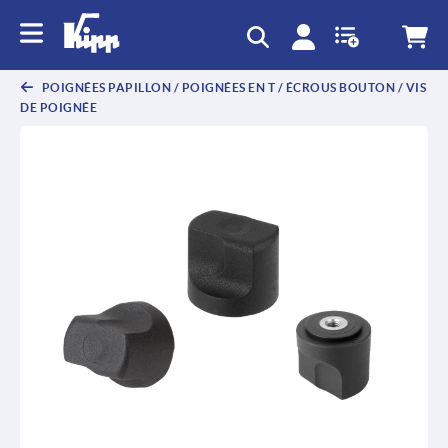
text.skipToContent
text.skipToNavigation
POIGNÉES PAPILLON / POIGNÉES EN T / ÉCROUS BOUTON / VIS
DE POIGNÉE