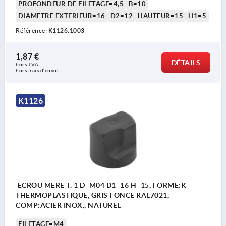
PROFONDEUR DE FILETAGE=4,5
B=10
DIAMÈTRE EXTÉRIEUR=16
D2=12
HAUTEUR=15
H1=5
Référence:
K1126.1003
1,87 €
DÉTAILS
hors TVA 
hors frais d’envoi
K1126
ECROU MERE T. 1 D=M04 D1=16 H=15, FORME:K
THERMOPLASTIQUE, GRIS FONCÉ RAL7021,
COMP:ACIER INOX., NATUREL
FILETAGE=M4