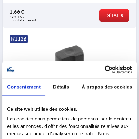
1,66 €
DÉTAILS
hors TVA 
hors frais d’envoi
K1126
Consentement
Détails
À propos des cookies
ECROU MERE T. 3 D=M06 D1=25 H=22,9, FORME:K
THERMOPLASTIQUE, GRIS FONCÉ RAL7021,
COMP:ACIER, PASSIVÉ BLEU
Ce site web utilise des cookies.
FILETAGE=M6
MATÉRIAU DES COMPOSANTS=ACIER
Les cookies nous permettent de personnaliser le contenu
PROFONDEUR DE FILETAGE=9
B=15,3
et les annonces, d'offrir des fonctionnalités relatives aux
DIAMÈTRE EXTÉRIEUR=25
D2=18,7
HAUTEUR=22,9
médias sociaux et d'analyser notre trafic. Nous
H1=7,3