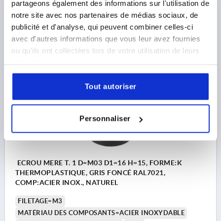
partageons également des informations sur l'utilisation de
Référence:
K1126.306
notre site avec nos partenaires de médias sociaux, de
publicité et d'analyse, qui peuvent combiner celles-ci
1,66 €
avec d'autres informations que vous leur avez fournies
DÉTAILS
hors TVA 
ou qu'ils ont collectées lors de votre utilisation de leurs
hors frais d’envoi
services.
K1126
Tout autoriser
Personnaliser
ECROU MERE T. 1 D=M03 D1=16 H=15, FORME:K
THERMOPLASTIQUE, GRIS FONCÉ RAL7021,
COMP:ACIER INOX., NATUREL
FILETAGE=M3
MATÉRIAU DES COMPOSANTS=ACIER INOXYDABLE