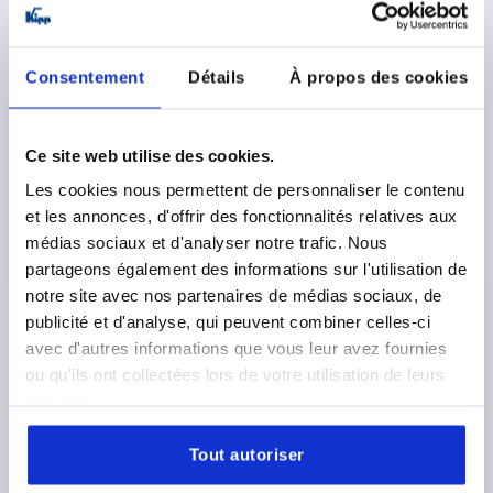
K0274
Consentement
Détails
À propos des cookies
Ce site web utilise des cookies.
Les cookies nous permettent de personnaliser le contenu
POIGNÉE PAPILLON ANTISTATIQUE D=M06X20 A=50,
H=24, FORME:L, THERMOPLASTIQUE NOIR RAL9011,
et les annonces, d'offrir des fonctionnalités relatives aux
COMP:ACIER, PASSIVÉ BLEU
médias sociaux et d'analyser notre trafic. Nous
partageons également des informations sur l'utilisation de
FILETAGE=M6
LONGUEUR DE FILETAGE=20
FORME=L
notre site avec nos partenaires de médias sociaux, de
LONGUEUR DE POIGNÉE=50
LARGEUR=5
D2=14
publicité et d'analyse, qui peuvent combiner celles-ci
HAUTEUR=24
H1=11,5
avec d'autres informations que vous leur avez fournies
Référence:
K0274.1110624X20
ou qu'ils ont collectées lors de votre utilisation de leurs
services.
2,97 €
DÉTAILS
hors TVA 
hors frais d’envoi
Tout autoriser