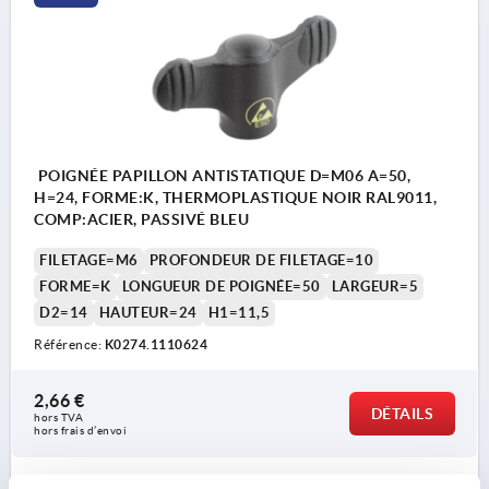
POIGNÉE PAPILLON ANTISTATIQUE D=M06 A=50,
H=24, FORME:K, THERMOPLASTIQUE NOIR RAL9011,
COMP:ACIER, PASSIVÉ BLEU
FILETAGE=M6
PROFONDEUR DE FILETAGE=10
FORME=K
LONGUEUR DE POIGNÉE=50
LARGEUR=5
D2=14
HAUTEUR=24
H1=11,5
Référence:
K0274.1110624
2,66 €
DÉTAILS
hors TVA 
hors frais d’envoi