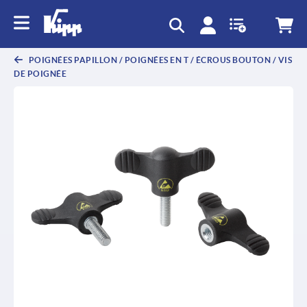
text.skipToContent
text.skipToNavigation
POIGNÉES PAPILLON / POIGNÉES EN T / ÉCROUS BOUTON / VIS
DE POIGNÉE