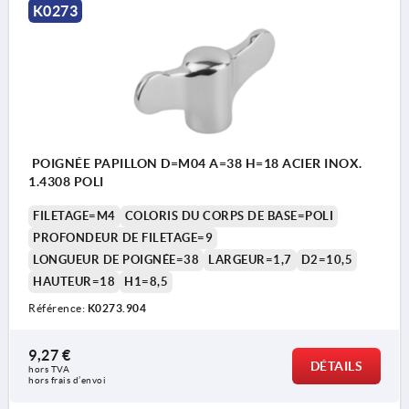
K0273
POIGNÉE PAPILLON D=M04 A=38 H=18 ACIER INOX.
1.4308 POLI
FILETAGE=M4
COLORIS DU CORPS DE BASE=POLI
PROFONDEUR DE FILETAGE=9
LONGUEUR DE POIGNÉE=38
LARGEUR=1,7
D2=10,5
HAUTEUR=18
H1=8,5
Référence:
K0273.904
9,27 €
DÉTAILS
hors TVA 
hors frais d’envoi