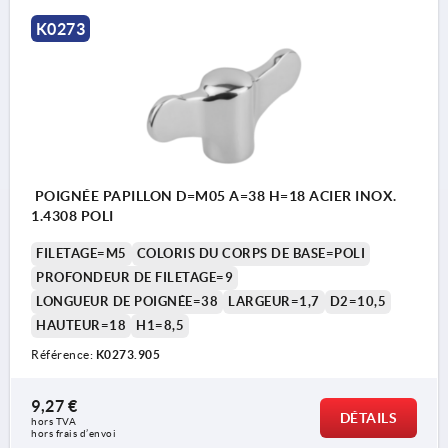
K0273
POIGNÉE PAPILLON D=M05 A=38 H=18 ACIER INOX.
1.4308 POLI
FILETAGE=M5
COLORIS DU CORPS DE BASE=POLI
PROFONDEUR DE FILETAGE=9
LONGUEUR DE POIGNÉE=38
LARGEUR=1,7
D2=10,5
HAUTEUR=18
H1=8,5
Référence:
K0273.905
9,27 €
DÉTAILS
hors TVA 
hors frais d’envoi