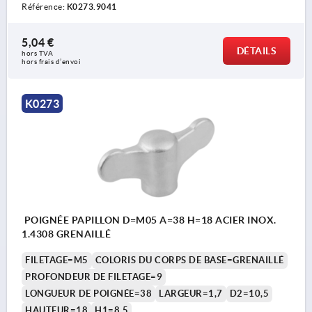
Référence:
K0273.9041
5,04 €
DÉTAILS
hors TVA 
hors frais d’envoi
K0273
POIGNÉE PAPILLON D=M05 A=38 H=18 ACIER INOX.
1.4308 GRENAILLÉ
FILETAGE=M5
COLORIS DU CORPS DE BASE=GRENAILLÉ
PROFONDEUR DE FILETAGE=9
LONGUEUR DE POIGNÉE=38
LARGEUR=1,7
D2=10,5
HAUTEUR=18
H1=8,5