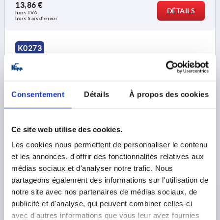
13,86 €
DÉTAILS
hors TVA 
hors frais d’envoi
K0273
Consentement
Détails
À propos des cookies
Ce site web utilise des cookies.
POIGNÉE PAPILLON D=M08 A=75 H=35 ACIER INOX.
1.4308 POLI
Les cookies nous permettent de personnaliser le contenu
et les annonces, d'offrir des fonctionnalités relatives aux
FILETAGE=M8
COLORIS DU CORPS DE BASE=POLI
médias sociaux et d'analyser notre trafic. Nous
PROFONDEUR DE FILETAGE=15
partageons également des informations sur l'utilisation de
LONGUEUR DE POIGNÉE=75
LARGEUR=3,4
D2=21
notre site avec nos partenaires de médias sociaux, de
HAUTEUR=35
H1=16,5
publicité et d'analyse, qui peuvent combiner celles-ci
Référence:
K0273.208
avec d'autres informations que vous leur avez fournies