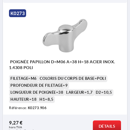
K0273
POIGNÉE PAPILLON D=M06 A=38 H=18 ACIER INOX.
1.4308 POLI
FILETAGE=M6
COLORIS DU CORPS DE BASE=POLI
PROFONDEUR DE FILETAGE=9
LONGUEUR DE POIGNÉE=38
LARGEUR=1,7
D2=10,5
HAUTEUR=18
H1=8,5
Référence:
K0273.906
9,27 €
DÉTAILS
hors TVA 