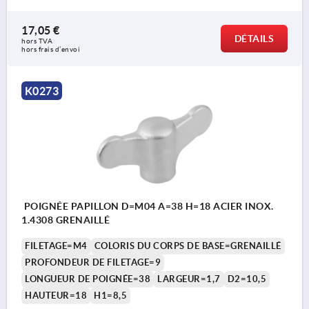
17,05 €
DÉTAILS
hors TVA 
hors frais d’envoi
K0273
POIGNÉE PAPILLON D=M04 A=38 H=18 ACIER INOX.
1.4308 GRENAILLÉ
FILETAGE=M4
COLORIS DU CORPS DE BASE=GRENAILLÉ
PROFONDEUR DE FILETAGE=9
LONGUEUR DE POIGNÉE=38
LARGEUR=1,7
D2=10,5
HAUTEUR=18
H1=8,5