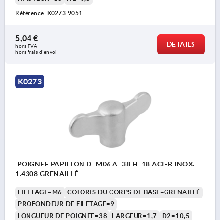
Référence:
K0273.9051
5,04 €
DÉTAILS
hors TVA 
hors frais d’envoi
K0273
POIGNÉE PAPILLON D=M06 A=38 H=18 ACIER INOX.
1.4308 GRENAILLÉ
FILETAGE=M6
COLORIS DU CORPS DE BASE=GRENAILLÉ
PROFONDEUR DE FILETAGE=9
LONGUEUR DE POIGNÉE=38
LARGEUR=1,7
D2=10,5