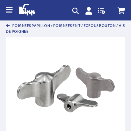
text.skipToContent
text.skipToNavigation
POIGNÉES PAPILLON / POIGNÉES EN T / ÉCROUS BOUTON / VIS
DE POIGNÉE