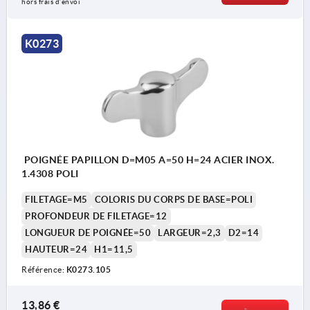
hors frais d’envoi
K0273
POIGNÉE PAPILLON D=M05 A=50 H=24 ACIER INOX.
1.4308 POLI
FILETAGE=M5
COLORIS DU CORPS DE BASE=POLI
PROFONDEUR DE FILETAGE=12
LONGUEUR DE POIGNÉE=50
LARGEUR=2,3
D2=14
HAUTEUR=24
H1=11,5
Référence:
K0273.105
13,86 €