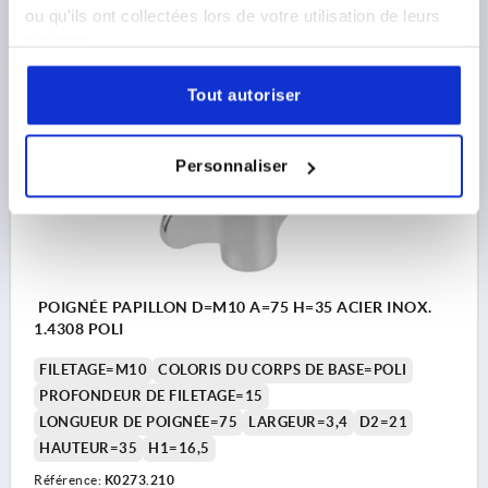
ou qu'ils ont collectées lors de votre utilisation de leurs
17,05 €
services.
DÉTAILS
hors TVA 
hors frais d’envoi
Tout autoriser
K0273
Personnaliser
POIGNÉE PAPILLON D=M10 A=75 H=35 ACIER INOX.
1.4308 POLI
FILETAGE=M10
COLORIS DU CORPS DE BASE=POLI
PROFONDEUR DE FILETAGE=15
LONGUEUR DE POIGNÉE=75
LARGEUR=3,4
D2=21
HAUTEUR=35
H1=16,5
Référence:
K0273.210