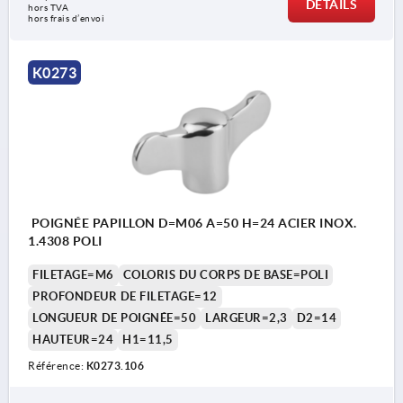
DÉTAILS
hors TVA 
hors frais d’envoi
K0273
POIGNÉE PAPILLON D=M06 A=50 H=24 ACIER INOX.
1.4308 POLI
FILETAGE=M6
COLORIS DU CORPS DE BASE=POLI
PROFONDEUR DE FILETAGE=12
LONGUEUR DE POIGNÉE=50
LARGEUR=2,3
D2=14
HAUTEUR=24
H1=11,5
Référence:
K0273.106