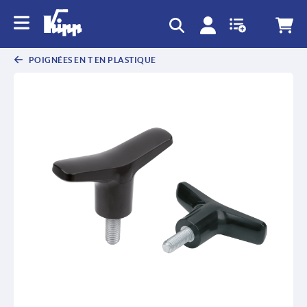
text.skipToContent
text.skipToNavigation
POIGNÉES EN T EN PLASTIQUE