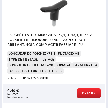
POIGNÉE EN T D=M08X20, A=75,1, B=18,4, H=41,2,
FORME:L THERMODURCISSABLE ASPECT POLI
BRILLANT, NOIR, COMP:ACIER PASSIVÉ BLEU
LONGUEUR DE POIGNÉE=75,1
FILETAGE=M8
TYPE DE FILETAGE=FILETAGE
LONGUEUR DE FILETAGE=20
FORME=L
LARGEUR=18,4
D3=22
HAUTEUR=41,2
H1=25,2
Référence:
K1871.27508X20
4,46 €
DÉTAILS
hors TVA 
hors frais d’envoi