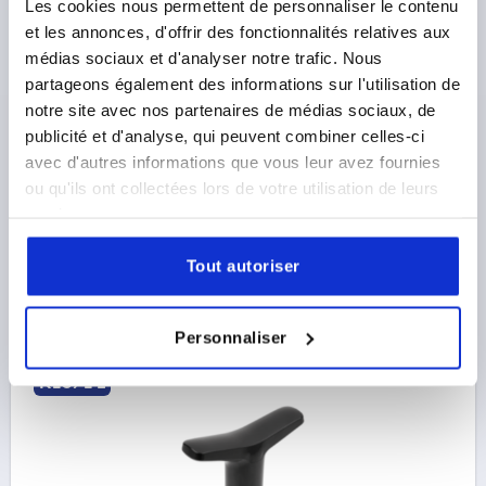
Les cookies nous permettent de personnaliser le contenu
et les annonces, d'offrir des fonctionnalités relatives aux
POIGNÉE EN T D=M08X25, A=65,1, B=14,6, H=37,
médias sociaux et d'analyser notre trafic. Nous
FORME:L THERMODURCISSABLE ASPECT POLI
BRILLANT, NOIR, COMP:ACIER PASSIVÉ BLEU
partageons également des informations sur l'utilisation de
notre site avec nos partenaires de médias sociaux, de
LONGUEUR DE POIGNÉE=65,1
FILETAGE=M8
publicité et d'analyse, qui peuvent combiner celles-ci
TYPE DE FILETAGE=FILETAGE
avec d'autres informations que vous leur avez fournies
LONGUEUR DE FILETAGE=25
FORME=L
LARGEUR=14,6
ou qu'ils ont collectées lors de votre utilisation de leurs
D3=18
HAUTEUR=37
H1=22,9
services.
Référence:
K1871.26508X25
Tout autoriser
4,46 €
DÉTAILS
hors TVA 
hors frais d’envoi
Personnaliser
K1871 L