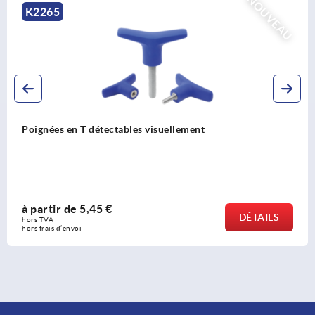
AU
NOUV
K2267
Poignées en T antibactériennes
à partir de
2,87 €
DÉTAIL
hors TVA 
hors frais d’envoi