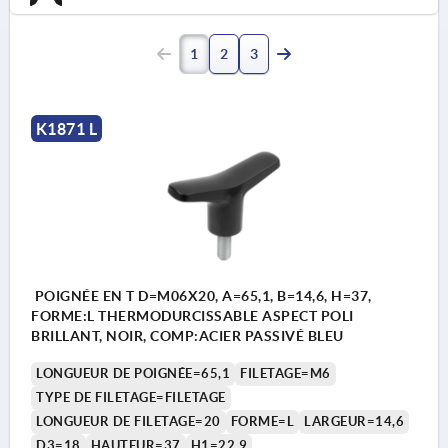
1
2
3
K1871 L
POIGNÉE EN T D=M06X20, A=65,1, B=14,6, H=37,
FORME:L THERMODURCISSABLE ASPECT POLI
BRILLANT, NOIR, COMP:ACIER PASSIVÉ BLEU
LONGUEUR DE POIGNÉE=65,1
FILETAGE=M6
TYPE DE FILETAGE=FILETAGE
LONGUEUR DE FILETAGE=20
FORME=L
LARGEUR=14,6
D3=18
HAUTEUR=37
H1=22,9