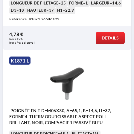
LONGUEUR DE FILETAGE=25
FORME=L
LARGEUR=14,6
D3=18
HAUTEUR=37
H1=22,9
Référence:
K1871.26506X25
4,78 €
DÉTAILS
hors TVA 
hors frais d’envoi
K1871 L
POIGNÉE EN T D=M06X30, A=65,1, B=14,6, H=37,
FORME:L THERMODURCISSABLE ASPECT POLI
BRILLANT, NOIR, COMP:ACIER PASSIVÉ BLEU
LONGUEUR DE POIGNÉE=65,1
FILETAGE=M6