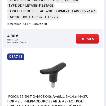
TYPE DE FILETAGE=FILETAGE
LONGUEUR DE FILETAGE=30
FORME=L
LARGEUR=14,6
D3=18
HAUTEUR=37
H1=22,9
Référence:
K1871.26506X30
4,80 €
DÉTAILS
hors TVA 
hors frais d’envoi
K1871 L
POIGNÉE EN T D=M06X40, A=65,1, B=14,6, H=37,
FORME:L THERMODURCISSABLE ASPECT POLI
BRILLANT, NOIR, COMP:ACIER PASSIVÉ BLEU