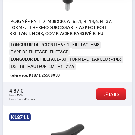
POIGNÉE EN T D=M08X30, A=65,1, B=14,6, H=37,
FORME:L THERMODURCISSABLE ASPECT POLI
BRILLANT, NOIR, COMP:ACIER PASSIVÉ BLEU
LONGUEUR DE POIGNÉE=65,1
FILETAGE=M8
TYPE DE FILETAGE=FILETAGE
LONGUEUR DE FILETAGE=30
FORME=L
LARGEUR=14,6
D3=18
HAUTEUR=37
H1=22,9
Référence:
K1871.26508X30
4,87 €
DÉTAILS
hors TVA 
hors frais d’envoi
K1871 L