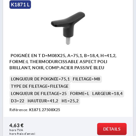
K1871 L
POIGNÉE EN T D=M08X25, A=75,1, B=18,4, H=41,2,
FORME:L THERMODURCISSABLE ASPECT POLI
BRILLANT, NOIR, COMP:ACIER PASSIVÉ BLEU
LONGUEUR DE POIGNÉE=75,1
FILETAGE=M8
TYPE DE FILETAGE=FILETAGE
LONGUEUR DE FILETAGE=25
FORME=L
LARGEUR=18,4
D3=22
HAUTEUR=41,2
H1=25,2
Référence:
K1871.27508X25
4,63 €
DÉTAILS
hors TVA 
hors frais d’envoi