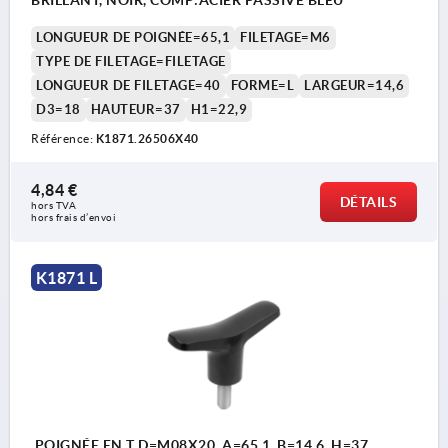
LONGUEUR DE POIGNÉE=65,1
FILETAGE=M6
TYPE DE FILETAGE=FILETAGE
LONGUEUR DE FILETAGE=40
FORME=L
LARGEUR=14,6
D3=18
HAUTEUR=37
H1=22,9
Référence:
K1871.26506X40
4,84 €
DÉTAILS
hors TVA 
hors frais d’envoi
K1871 L
POIGNÉE EN T D=M08X20, A=65,1, B=14,6, H=37,