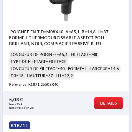
POIGNÉE EN T D=M08X40, A=65,1, B=14,6, H=37,
FORME:L THERMODURCISSABLE ASPECT POLI
BRILLANT, NOIR, COMP:ACIER PASSIVÉ BLEU
LONGUEUR DE POIGNÉE=65,1
FILETAGE=M8
TYPE DE FILETAGE=FILETAGE
LONGUEUR DE FILETAGE=40
FORME=L
LARGEUR=14,6
D3=18
HAUTEUR=37
H1=22,9
Référence:
K1871.26508X40
5,03 €
DÉTAILS
hors TVA 
hors frais d’envoi
K1871 L