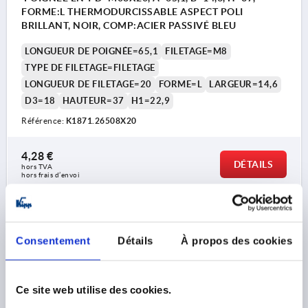
FORME:L THERMODURCISSABLE ASPECT POLI
BRILLANT, NOIR, COMP:ACIER PASSIVÉ BLEU
LONGUEUR DE POIGNÉE=65,1
FILETAGE=M8
TYPE DE FILETAGE=FILETAGE
LONGUEUR DE FILETAGE=20
FORME=L
LARGEUR=14,6
D3=18
HAUTEUR=37
H1=22,9
Référence:
K1871.26508X20
4,28 €
DÉTAILS
hors TVA 
hors frais d’envoi
K1871 L
Consentement
Détails
À propos des cookies
Ce site web utilise des cookies.