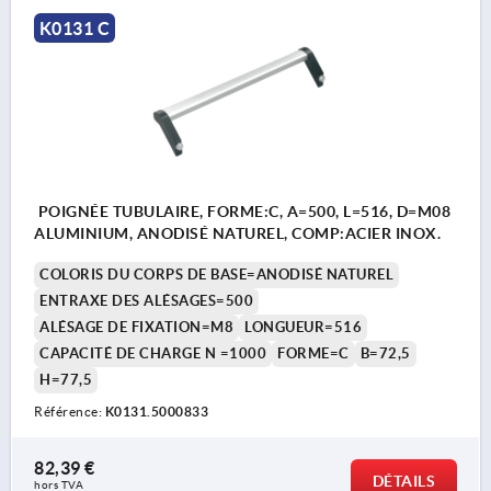
K0131 C
POIGNÉE TUBULAIRE, FORME:C, A=500, L=516, D=M08
ALUMINIUM, ANODISÉ NATUREL, COMP:ACIER INOX.
COLORIS DU CORPS DE BASE=ANODISÉ NATUREL
ENTRAXE DES ALÉSAGES=500
ALÉSAGE DE FIXATION=M8
LONGUEUR=516
CAPACITÉ DE CHARGE N =1000
FORME=C
B=72,5
H=77,5
Référence:
K0131.5000833
82,39 €
DÉTAILS
hors TVA 