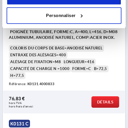
Personnaliser
POIGNÉE TUBULAIRE, FORME:C, A=400, L=416, D=M08
ALUMINIUM, ANODISÉ NATUREL, COMP:ACIER INOX.
COLORIS DU CORPS DE BASE=ANODISÉ NATUREL
ENTRAXE DES ALÉSAGES=400
ALÉSAGE DE FIXATION=M8
LONGUEUR=416
CAPACITÉ DE CHARGE N =1000
FORME=C
B=72,5
H=77,5
Référence:
K0131.4000833
76,83 €
DÉTAILS
hors TVA 
hors frais d’envoi
K0131 C