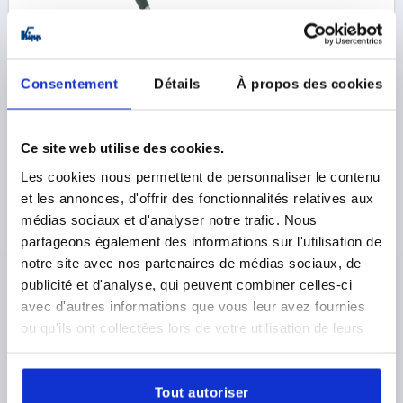
POIGNÉE TUBULAIRE, FORME:C, A=400, L=416, D=M08
ALUMINIUM, ANODISE NOIR, COMP:ACIER INOX.
Consentement
Détails
À propos des cookies
COLORIS DU CORPS DE BASE=ANODISÉ NOIR
ENTRAXE DES ALÉSAGES=400
Ce site web utilise des cookies.
ALÉSAGE DE FIXATION=M8
LONGUEUR=416
Les cookies nous permettent de personnaliser le contenu
CAPACITÉ DE CHARGE N =1000
FORME=C
B=72,5
et les annonces, d'offrir des fonctionnalités relatives aux
H=77,5
médias sociaux et d'analyser notre trafic. Nous
Référence:
K0131.4000831
partageons également des informations sur l'utilisation de
notre site avec nos partenaires de médias sociaux, de
76,83 €
publicité et d'analyse, qui peuvent combiner celles-ci
DÉTAILS
hors TVA 
hors frais d’envoi
avec d'autres informations que vous leur avez fournies
ou qu'ils ont collectées lors de votre utilisation de leurs
services.
K0131 C
Tout autoriser