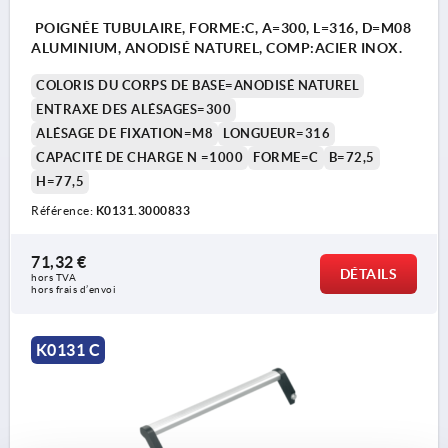
POIGNÉE TUBULAIRE, FORME:C, A=300, L=316, D=M08
ALUMINIUM, ANODISÉ NATUREL, COMP:ACIER INOX.
COLORIS DU CORPS DE BASE=ANODISÉ NATUREL
ENTRAXE DES ALÉSAGES=300
ALÉSAGE DE FIXATION=M8
LONGUEUR=316
CAPACITÉ DE CHARGE N =1000
FORME=C
B=72,5
H=77,5
Référence:
K0131.3000833
71,32 €
DÉTAILS
hors TVA 
hors frais d’envoi
K0131 C