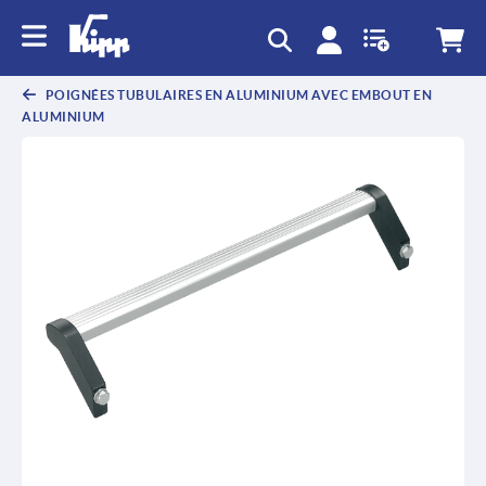
text.skipToContent
text.skipToNavigation
POIGNÉES TUBULAIRES EN ALUMINIUM AVEC EMBOUT EN
ALUMINIUM