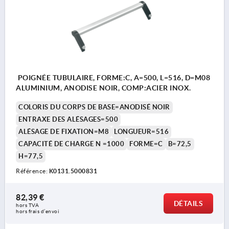
POIGNÉE TUBULAIRE, FORME:C, A=500, L=516, D=M08
ALUMINIUM, ANODISE NOIR, COMP:ACIER INOX.
COLORIS DU CORPS DE BASE=ANODISÉ NOIR
ENTRAXE DES ALÉSAGES=500
ALÉSAGE DE FIXATION=M8
LONGUEUR=516
CAPACITÉ DE CHARGE N =1000
FORME=C
B=72,5
H=77,5
Référence:
K0131.5000831
82,39 €
DÉTAILS
hors TVA 
hors frais d’envoi