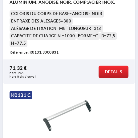
ALUMINIUM, ANODISE NOIR, COMP:ACIER INOX.
COLORIS DU CORPS DE BASE=ANODISÉ NOIR
ENTRAXE DES ALÉSAGES=300
ALÉSAGE DE FIXATION=M8
LONGUEUR=316
CAPACITÉ DE CHARGE N =1000
FORME=C
B=72,5
H=77,5
Référence:
K0131.3000831
71,32 €
DÉTAILS
hors TVA 
hors frais d’envoi
K0131 C