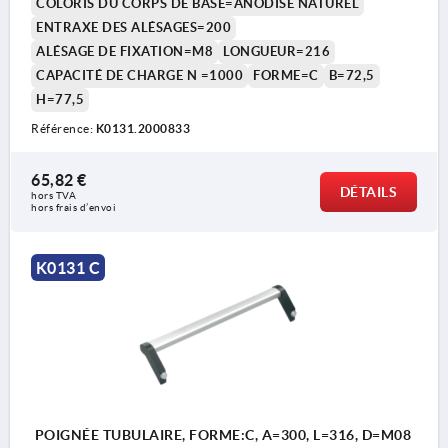
COLORIS DU CORPS DE BASE=ANODISÉ NATUREL
ENTRAXE DES ALÉSAGES=200
ALÉSAGE DE FIXATION=M8
LONGUEUR=216
CAPACITÉ DE CHARGE N =1000
FORME=C
B=72,5
H=77,5
Référence:
K0131.2000833
65,82 €
DÉTAILS
hors TVA 
hors frais d’envoi
K0131 C
POIGNÉE TUBULAIRE, FORME:C, A=300, L=316, D=M08