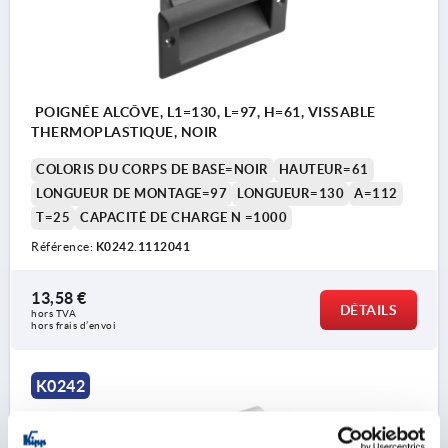
POIGNÉE ALCÔVE, L1=130, L=97, H=61, VISSABLE
THERMOPLASTIQUE, NOIR
COLORIS DU CORPS DE BASE=NOIR
HAUTEUR=61
LONGUEUR DE MONTAGE=97
LONGUEUR=130
A=112
T=25
CAPACITÉ DE CHARGE N =1000
Référence:
K0242.1112041
13,58 €
DÉTAILS
hors TVA 
hors frais d’envoi
K0242