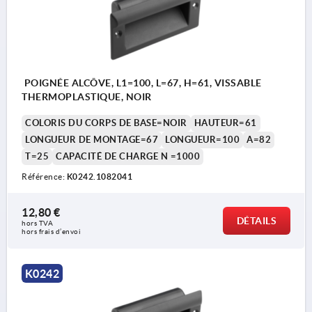
POIGNÉE ALCÔVE, L1=100, L=67, H=61, VISSABLE
THERMOPLASTIQUE, NOIR
COLORIS DU CORPS DE BASE=NOIR
HAUTEUR=61
LONGUEUR DE MONTAGE=67
LONGUEUR=100
A=82
T=25
CAPACITÉ DE CHARGE N =1000
Référence:
K0242.1082041
12,80 €
DÉTAILS
hors TVA 
hors frais d’envoi
K0242
1) Pour vis à tête fraisée M4