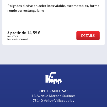
bles, forme
Poignées alcôve en plastique à clipser
à partir de
3,23 €
DÉTAILS
hors TVA 
hors frais d’envoi
KIPP FRANCE SAS
13 Avenue Morane Saulnier
78140 Vélizy-Villacoublay