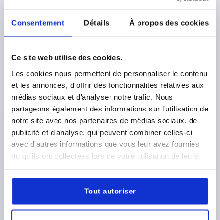
Consentement
Détails
À propos des cookies
POIGNÉE ALCÔVE, L1=100, L=67, H=61, VISSABLE
Ce site web utilise des cookies.
THERMOPLASTIQUE, GRIS RAL7035
Les cookies nous permettent de personnaliser le contenu
COLORIS DU CORPS DE BASE=GRIS CLAIR RAL 7035
et les annonces, d'offrir des fonctionnalités relatives aux
HAUTEUR=61
LONGUEUR DE MONTAGE=67
médias sociaux et d'analyser notre trafic. Nous
LONGUEUR=100
A=82
T=25
partageons également des informations sur l'utilisation de
CAPACITÉ DE CHARGE N =1000
notre site avec nos partenaires de médias sociaux, de
Référence:
K0242.1082042
publicité et d'analyse, qui peuvent combiner celles-ci
avec d'autres informations que vous leur avez fournies
12,80 €
ou qu'ils ont collectées lors de votre utilisation de leurs
DÉTAILS
hors TVA 
services.
hors frais d’envoi
Tout autoriser
K0242