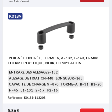
hors frais d’envoi
K0189
POIGNÉE CINTRÉE, FORME:A, A=132, L=163, D=M08
THERMOPLASTIQUE, NOIR, COMP:LAITON
ENTRAXE DES ALÉSAGES=132
ALÉSAGE DE FIXATION=M8
LONGUEUR=163
CAPACITÉ DE CHARGE N =870
FORME=A
B=31
B1=20
H=45
L1=101
S=6,7
P2=16
Référence:
K0189.113208
5,86 €