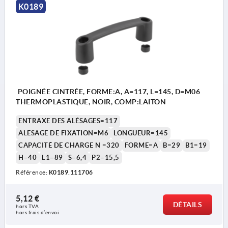
K0189
POIGNÉE CINTRÉE, FORME:A, A=117, L=145, D=M06
THERMOPLASTIQUE, NOIR, COMP:LAITON
ENTRAXE DES ALÉSAGES=117
ALÉSAGE DE FIXATION=M6
LONGUEUR=145
CAPACITÉ DE CHARGE N =320
FORME=A
B=29
B1=19
H=40
L1=89
S=6,4
P2=15,5
Référence:
K0189.111706
5,12 €
DÉTAILS
hors TVA 
hors frais d’envoi