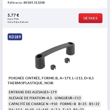
Référence:
K0189.213208
5,77 €
DÉTAILS
hors TVA 
hors frais d’envoi
K0189
POIGNÉE CINTRÉE, FORME:B, A=179, L=213, D=8,5
THERMOPLASTIQUE, NOIR
ENTRAXE DES ALÉSAGES=179
ALÉSAGE DE FIXATION=8,5
LONGUEUR=213
CAPACITÉ DE CHARGE N =950
FORME=B
B=35
B1=22
D1=13,5
H=50
L1=145
S=7,1
T=12
P1=22