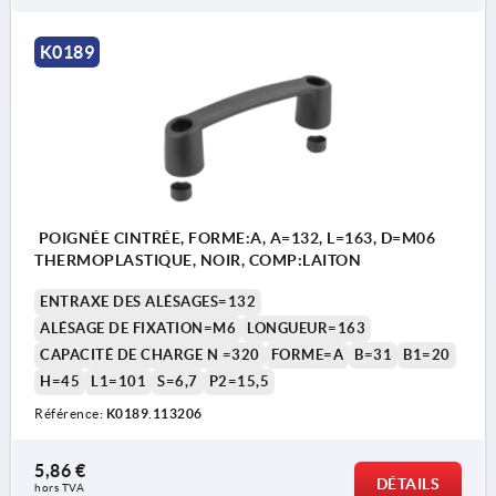
K0189
POIGNÉE CINTRÉE, FORME:A, A=132, L=163, D=M06
THERMOPLASTIQUE, NOIR, COMP:LAITON
ENTRAXE DES ALÉSAGES=132
ALÉSAGE DE FIXATION=M6
LONGUEUR=163
CAPACITÉ DE CHARGE N =320
FORME=A
B=31
B1=20
H=45
L1=101
S=6,7
P2=15,5
Référence:
K0189.113206
5,86 €
DÉTAILS
hors TVA 