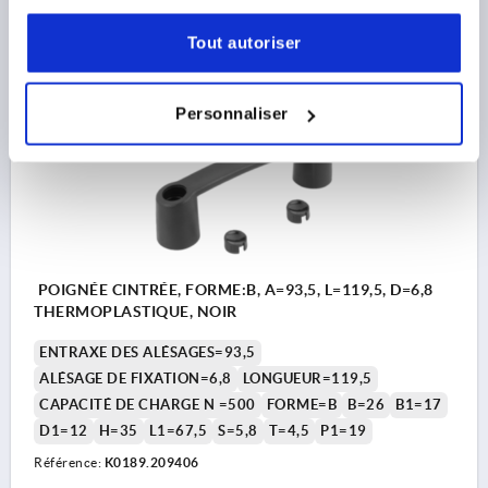
8,20 €
DÉTAILS
hors TVA 
Tout autoriser
hors frais d’envoi
K0189
Personnaliser
POIGNÉE CINTRÉE, FORME:B, A=93,5, L=119,5, D=6,8
THERMOPLASTIQUE, NOIR
ENTRAXE DES ALÉSAGES=93,5
ALÉSAGE DE FIXATION=6,8
LONGUEUR=119,5
CAPACITÉ DE CHARGE N =500
FORME=B
B=26
B1=17
D1=12
H=35
L1=67,5
S=5,8
T=4,5
P1=19
Référence:
K0189.209406