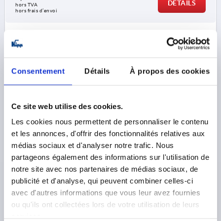
DÉTAILS
hors TVA 
hors frais d’envoi
K0189
Consentement
Détails
À propos des cookies
Ce site web utilise des cookies.
Les cookies nous permettent de personnaliser le contenu
POIGNÉE CINTRÉE, FORME:A, A=179, L=213, D=M10
THERMOPLASTIQUE, NOIR, COMP:LAITON
et les annonces, d'offrir des fonctionnalités relatives aux
médias sociaux et d'analyser notre trafic. Nous
ENTRAXE DES ALÉSAGES=179
partageons également des informations sur l'utilisation de
ALÉSAGE DE FIXATION=M10
LONGUEUR=213
notre site avec nos partenaires de médias sociaux, de
CAPACITÉ DE CHARGE N =1200
FORME=A
B=35
publicité et d'analyse, qui peuvent combiner celles-ci
B1=22
H=50
L1=145
S=7,1
P2=22
avec d'autres informations que vous leur avez fournies
Référence:
K0189.117910
ou qu'ils ont collectées lors de votre utilisation de leurs
services.