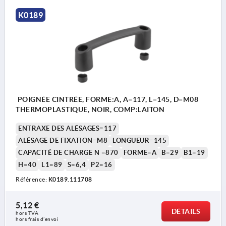
K0189
POIGNÉE CINTRÉE, FORME:A, A=117, L=145, D=M08
THERMOPLASTIQUE, NOIR, COMP:LAITON
ENTRAXE DES ALÉSAGES=117
ALÉSAGE DE FIXATION=M8
LONGUEUR=145
CAPACITÉ DE CHARGE N =870
FORME=A
B=29
B1=19
H=40
L1=89
S=6,4
P2=16
Référence:
K0189.111708
5,12 €
DÉTAILS
hors TVA 
hors frais d’envoi