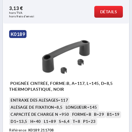
3,13 €
DÉTAILS
hors TVA 
hors frais d’envoi
K0189
POIGNÉE CINTRÉE, FORME:B, A=117, L=145, D=8,5
THERMOPLASTIQUE, NOIR
ENTRAXE DES ALÉSAGES=117
ALÉSAGE DE FIXATION=8,5
LONGUEUR=145
CAPACITÉ DE CHARGE N =950
FORME=B
B=29
B1=19
D1=13,5
H=40
L1=89
S=6,4
T=8
P1=23
Référence:
K0189.211708