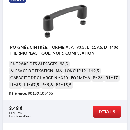
POIGNÉE CINTRÉE, FORME:A, A=93,5, L=119,5, D=M06
THERMOPLASTIQUE, NOIR, COMP:LAITON
ENTRAXE DES ALÉSAGES=93,5
ALÉSAGE DE FIXATION=M6
LONGUEUR=119,5
CAPACITÉ DE CHARGE N =320
FORME=A
B=26
B1=17
H=35
L1=67,5
S=5,8
P2=15,5
Référence:
K0189.109406
3,48 €
DÉTAILS
hors TVA 
hors frais d’envoi