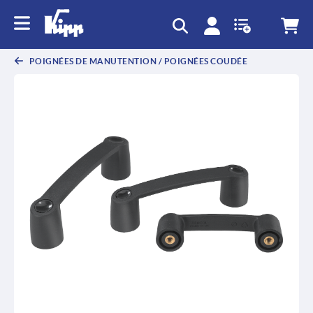
text.skipToContent
text.skipToNavigation
POIGNÉES DE MANUTENTION / POIGNÉES COUDÉE