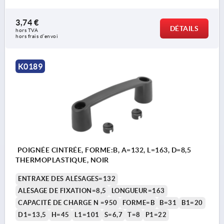
3,74 €
DÉTAILS
hors TVA 
hors frais d’envoi
K0189
POIGNÉE CINTRÉE, FORME:B, A=132, L=163, D=8,5
THERMOPLASTIQUE, NOIR
ENTRAXE DES ALÉSAGES=132
ALÉSAGE DE FIXATION=8,5
LONGUEUR=163
CAPACITÉ DE CHARGE N =950
FORME=B
B=31
B1=20
D1=13,5
H=45
L1=101
S=6,7
T=8
P1=22