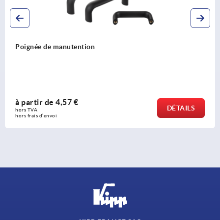
Poignée de manutention
à partir de
3,57 €
AILS
DÉ
hors TVA 
hors frais d’envoi