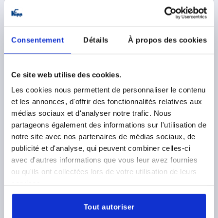
Consentement
Détails
À propos des cookies
Ce site web utilise des cookies.
RONDELLE DE FINITION ROND, D4=12,5, H=1, ACIER
Les cookies nous permettent de personnaliser le contenu
INOX. 1.4404 GRENAILLÉE MATE, POUR M04
et les annonces, d'offrir des fonctionnalités relatives aux
SURFACE DU CORPS DE BASE=GRENAILLÉE MATE
médias sociaux et d'analyser notre trafic. Nous
D3=4,2
CODE ACIER=1.4404
D2=8,1
D4=12,5
H=1
partageons également des informations sur l'utilisation de
H1=2
POUR VIS=M4
notre site avec nos partenaires de médias sociaux, de
Référence:
K1823.0422
publicité et d'analyse, qui peuvent combiner celles-ci
avec d'autres informations que vous leur avez fournies
1,60 €
ou qu'ils ont collectées lors de votre utilisation de leurs
DÉTAILS
hors TVA 
services.
hors frais d’envoi
Tout autoriser
K1823