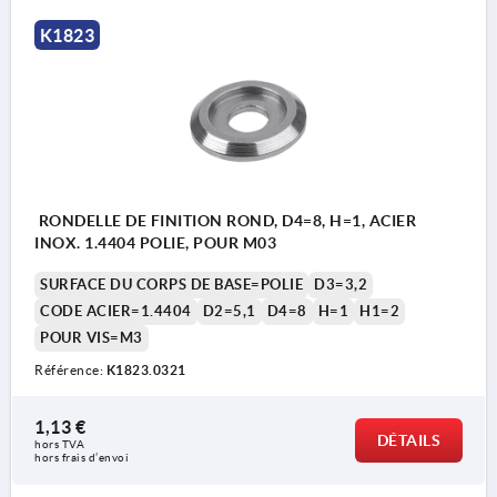
K1823
RONDELLE DE FINITION ROND, D4=8, H=1, ACIER
INOX. 1.4404 POLIE, POUR M03
SURFACE DU CORPS DE BASE=POLIE
D3=3,2
CODE ACIER=1.4404
D2=5,1
D4=8
H=1
H1=2
POUR VIS=M3
Référence:
K1823.0321
1,13 €
DÉTAILS
hors TVA 
hors frais d’envoi