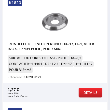
K1823
RONDELLE DE FINITION ROND, D4=17, H=1, ACIER
INOX. 1.4404 POLIE, POUR M06
SURFACE DU CORPS DE BASE=POLIE
D3=6,2
CODE ACIER=1.4404
D2=12,1
D4=17
H=1
H1=2
POUR VIS=M6
Référence:
K1823.0621
1,27 €
DÉTAILS
hors TVA 
hors frais d’envoi