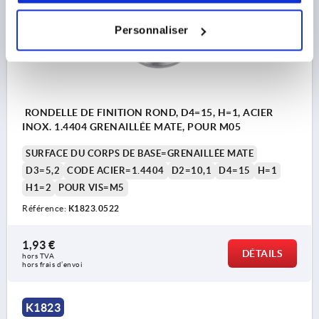
Personnaliser
RONDELLE DE FINITION ROND, D4=15, H=1, ACIER
INOX. 1.4404 GRENAILLÉE MATE, POUR M05
SURFACE DU CORPS DE BASE=GRENAILLÉE MATE
D3=5,2
CODE ACIER=1.4404
D2=10,1
D4=15
H=1
H1=2
POUR VIS=M5
Référence:
K1823.0522
1,93 €
DÉTAILS
hors TVA 
hors frais d’envoi
K1823