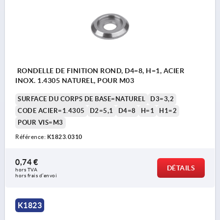
RONDELLE DE FINITION ROND, D4=8, H=1, ACIER
INOX. 1.4305 NATUREL, POUR M03
SURFACE DU CORPS DE BASE=NATUREL
D3=3,2
CODE ACIER=1.4305
D2=5,1
D4=8
H=1
H1=2
POUR VIS=M3
Référence:
K1823.0310
0,74 €
DÉTAILS
hors TVA 
hors frais d’envoi
K1823