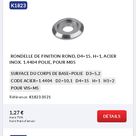
K1823
RONDELLE DE FINITION ROND, D4=15, H=1, ACIER
INOX. 1.4404 POLIE, POUR M05
SURFACE DU CORPS DE BASE=POLIE
D3=5,2
CODE ACIER=1.4404
D2=10,1
D4=15
H=1
H1=2
POUR VIS=M5
Référence:
K1823.0521
1,27 €
DÉTAILS
hors TVA 
hors frais d’envoi