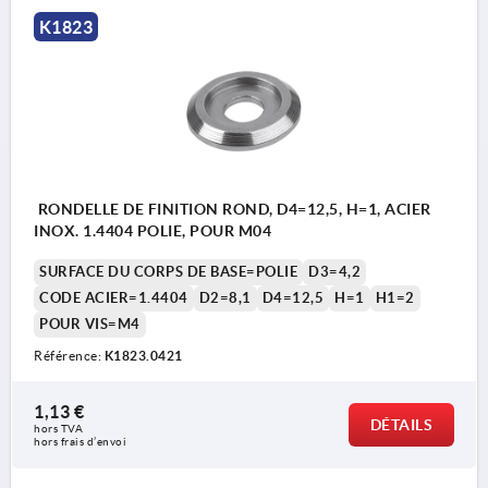
K1823
RONDELLE DE FINITION ROND, D4=12,5, H=1, ACIER
INOX. 1.4404 POLIE, POUR M04
SURFACE DU CORPS DE BASE=POLIE
D3=4,2
CODE ACIER=1.4404
D2=8,1
D4=12,5
H=1
H1=2
POUR VIS=M4
Référence:
K1823.0421
1,13 €
DÉTAILS
hors TVA 
hors frais d’envoi