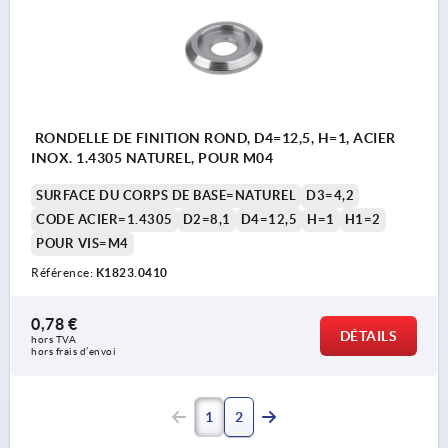
RONDELLE DE FINITION ROND, D4=12,5, H=1, ACIER
INOX. 1.4305 NATUREL, POUR M04
SURFACE DU CORPS DE BASE=NATUREL
D3=4,2
CODE ACIER=1.4305
D2=8,1
D4=12,5
H=1
H1=2
POUR VIS=M4
Référence:
K1823.0410
0,78 €
DÉTAILS
hors TVA 
hors frais d’envoi
1
2