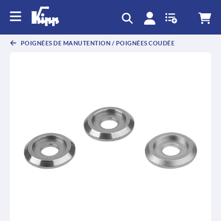
text.skipToContent
text.skipToNavigation
POIGNÉES DE MANUTENTION / POIGNÉES COUDÉE