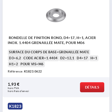
RONDELLE DE FINITION ROND, D4=17, H=1, ACIER
INOX. 1.4404 GRENAILLÉE MATE, POUR M06
SURFACE DU CORPS DE BASE=GRENAILLÉE MATE
D3=6,2
CODE ACIER=1.4404
D2=12,1
D4=17
H=1
H1=2
POUR VIS=M6
Référence:
K1823.0622
1,93 €
DÉTAILS
hors TVA 
hors frais d’envoi
K1823