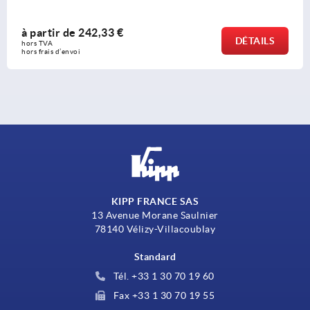
rtir de
242,33 €
à 
DÉTAILS
VA 
hors
rais d’envoi
hors
KIPP FRANCE SAS
13 Avenue Morane Saulnier
78140 Vélizy-Villacoublay
Standard
Tél. +33 1 30 70 19 60
Fax +33 1 30 70 19 55