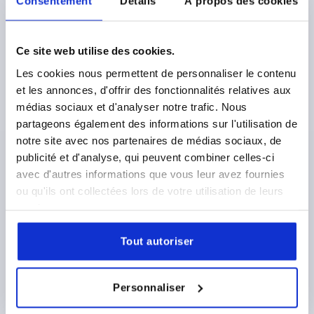
Consentement
Détails
À propos des cookies
POIGNÉE TUBULAIRE A.FONCTION DE
COMMUTATION, 2 BOUTON-POUSSOIRS, FORME:A
SANS ARRÊT D'URGENCE, L=230, A=180, D=8,5, PVC
Ce site web utilise des cookies.
NOIR, COMP:POLYAMIDE NOIR
ENTRAXE DES ALÉSAGES=180
Les cookies nous permettent de personnaliser le contenu
ALÉSAGE DE FIXATION=8,5
LONGUEUR=230
et les annonces, d'offrir des fonctionnalités relatives aux
CAPACITÉ DE CHARGE N =1000
FORME=A
B=48
médias sociaux et d'analyser notre trafic. Nous
B1=32
H=80
H1=10
H2=60
L1=13
partageons également des informations sur l'utilisation de
Référence:
K1530.180
notre site avec nos partenaires de médias sociaux, de
publicité et d'analyse, qui peuvent combiner celles-ci
448,97 €
avec d'autres informations que vous leur avez fournies
DÉTAILS
hors TVA 
ou qu'ils ont collectées lors de votre utilisation de leurs
hors frais d’envoi
services.
2) LED rouge
3) LED verte
Tout autoriser
DÉTAILS DU PRODUIT
4) Bouton-poussoir 1
5) Bouton-poussoir 2
CAD
Personnaliser
6) Connecteur, M12x1