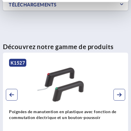
TÉLÉCHARGEMENTS
Découvrez notre gamme de produits
527
K
nées de manutention en plastique avec fonction de
Poi
utation électrique et un bouton-poussoir
com