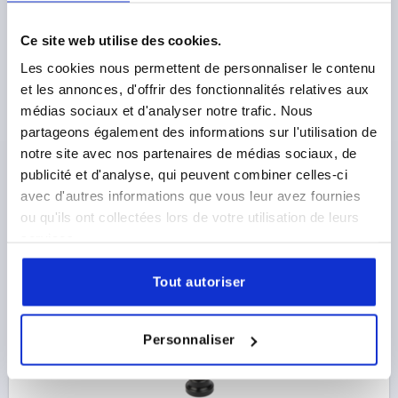
Ce site web utilise des cookies.
VIS DE PRESSION À PATIN D=M08X43 ACIER DE
Les cookies nous permettent de personnaliser le contenu
DÉCOLLETAGE
et les annonces, d'offrir des fonctionnalités relatives aux
médias sociaux et d'analyser notre trafic. Nous
LONGUEUR DE FILETAGE=43
H=9
FILETAGE=M8
partageons également des informations sur l'utilisation de
D1=16
S=4
F MAX. KN =2,3
notre site avec nos partenaires de médias sociaux, de
Référence:
K0688.08X43
publicité et d'analyse, qui peuvent combiner celles-ci
avec d'autres informations que vous leur avez fournies
2,76 €
DÉTAILS
ou qu'ils ont collectées lors de votre utilisation de leurs
hors TVA 
hors frais d’envoi
services.
Tout autoriser
K0688
Personnaliser