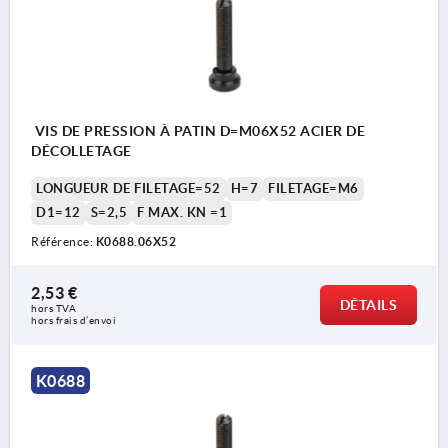
VIS DE PRESSION À PATIN D=M06X52 ACIER DE
DÉCOLLETAGE
LONGUEUR DE FILETAGE=52
H=7
FILETAGE=M6
D1=12
S=2,5
F MAX. KN =1
Référence:
K0688.06X52
2,53 €
DÉTAILS
hors TVA 
hors frais d’envoi
K0688