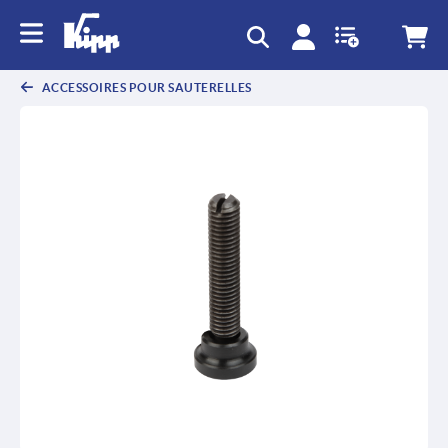
text.skipToContent
text.skipToNavigation
ACCESSOIRES POUR SAUTERELLES