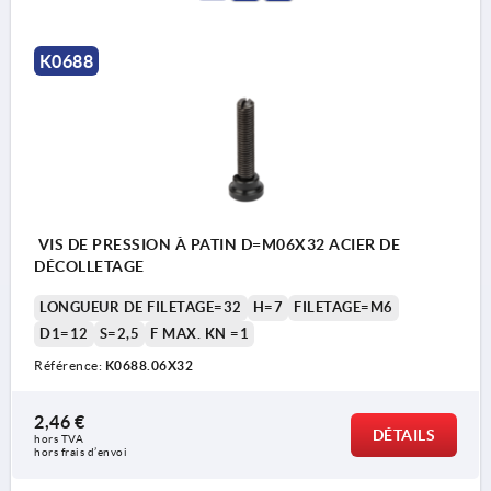
K0688
VIS DE PRESSION À PATIN D=M06X32 ACIER DE
DÉCOLLETAGE
LONGUEUR DE FILETAGE=32
H=7
FILETAGE=M6
D1=12
S=2,5
F MAX. KN =1
Référence:
K0688.06X32
2,46 €
DÉTAILS
hors TVA 
hors frais d’envoi