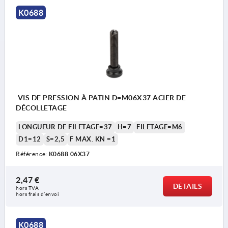
1) Jonc
K0688
VIS DE PRESSION À PATIN D=M06X37 ACIER DE
DÉCOLLETAGE
LONGUEUR DE FILETAGE=37
H=7
FILETAGE=M6
D1=12
S=2,5
F MAX. KN =1
Référence:
K0688.06X37
2,47 €
DÉTAILS
hors TVA 
hors frais d’envoi
K0688