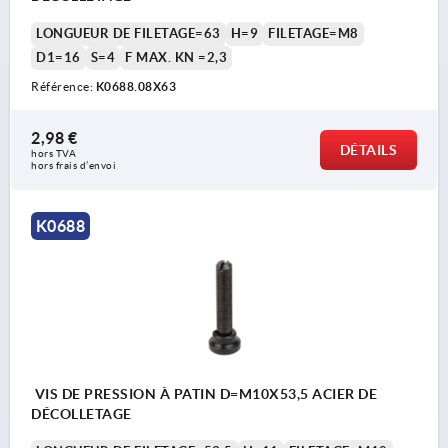
LONGUEUR DE FILETAGE=63
H=9
FILETAGE=M8
D1=16
S=4
F MAX. KN =2,3
Référence:
K0688.08X63
2,98 €
DÉTAILS
hors TVA 
hors frais d’envoi
K0688
VIS DE PRESSION À PATIN D=M10X53,5 ACIER DE
DÉCOLLETAGE