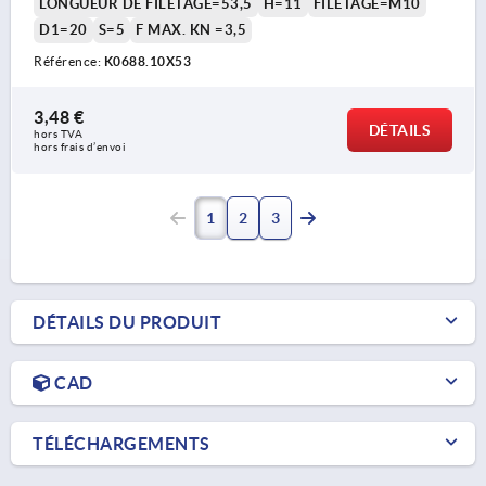
LONGUEUR DE FILETAGE=53,5
H=11
FILETAGE=M10
D1=20
S=5
F MAX. KN =3,5
Référence:
K0688.10X53
3,48 €
DÉTAILS
hors TVA 
hors frais d’envoi
1
2
3
DÉTAILS DU PRODUIT
CAD
TÉLÉCHARGEMENTS