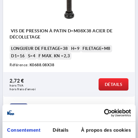
VIS DE PRESSION À PATIN D=M08X38 ACIER DE
DÉCOLLETAGE
LONGUEUR DE FILETAGE=38
H=9
FILETAGE=M8
D1=16
S=4
F MAX. KN =2,3
Référence:
K0688.08X38
2,72 €
DÉTAILS
hors TVA 
hors frais d’envoi
K0688
Consentement
Détails
À propos des cookies