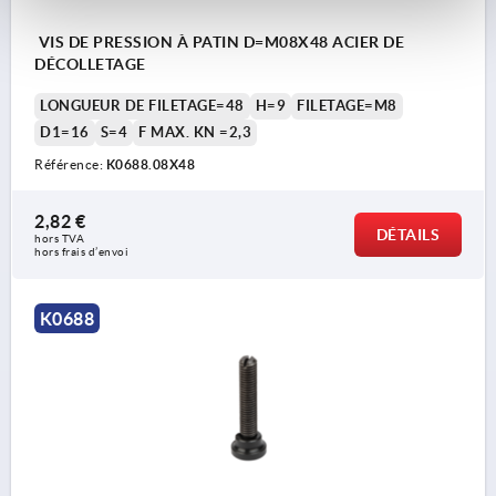
VIS DE PRESSION À PATIN D=M08X48 ACIER DE
DÉCOLLETAGE
LONGUEUR DE FILETAGE=48
H=9
FILETAGE=M8
D1=16
S=4
F MAX. KN =2,3
Référence:
K0688.08X48
2,82 €
DÉTAILS
hors TVA 
hors frais d’envoi
K0688