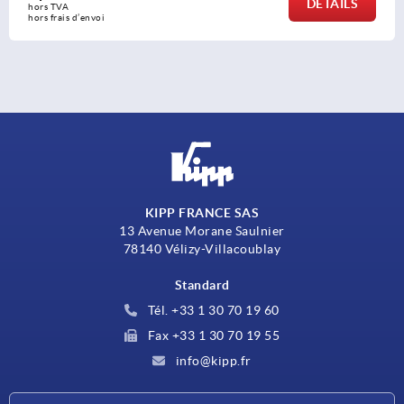
AILS
DÉ
hors TVA 
hors frais d’envoi
KIPP FRANCE SAS
13 Avenue Morane Saulnier
78140 Vélizy-Villacoublay
Standard
Tél. +33 1 30 70 19 60
Fax +33 1 30 70 19 55
info@kipp.fr