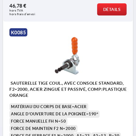
être montée en direction de la tige de poussée.
46,78 €
DÉTAILS
hors TVA 
hors frais d’envoi
K0085
SAUTERELLE TIGE COUL., AVEC CONSOLE STANDARD,
F2=2000, ACIER ZINGUÉ ET PASSIVÉ, COMP:PLASTIQUE
ORANGE
MATÉRIAU DU CORPS DE BASE=ACIER
ANGLE D’OUVERTURE DE LA POIGNÉE=190°
FORCE MANUELLE FH N=50
FORCE DE MAINTIEN F2 N=2000
FORCE DE SERRAGE F1 N=2000
A1=23
A2=13
B=30