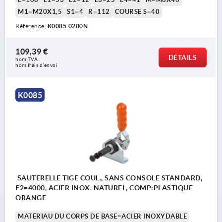
M1=M20X1,5
S1=4
R=112
COURSE S=40
Référence:
K0085.0200N
109,39 €
DÉTAILS
hors TVA 
hors frais d’envoi
K0085
SAUTERELLE TIGE COUL., SANS CONSOLE STANDARD,
F2=4000, ACIER INOX. NATUREL, COMP:PLASTIQUE
ORANGE
MATÉRIAU DU CORPS DE BASE=ACIER INOXYDABLE