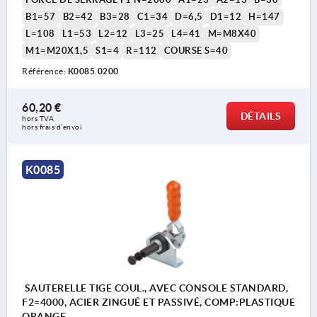
B1=57
B2=42
B3=28
C1=34
D=6,5
D1=12
H=147
L=108
L1=53
L2=12
L3=25
L4=41
M=M8X40
M1=M20X1,5
S1=4
R=112
COURSE S=40
Référence:
K0085.0200
60,20 €
DÉTAILS
hors TVA 
hors frais d’envoi
K0085
SAUTERELLE TIGE COUL., AVEC CONSOLE STANDARD,
F2=4000, ACIER ZINGUÉ ET PASSIVÉ, COMP:PLASTIQUE
ORANGE