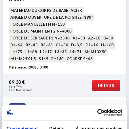
MATÉRIAU DU CORPS DE BASE=ACIER
ANGLE D’OUVERTURE DE LA POIGNÉE=190°
FORCE MANUELLE FH N=150
FORCE DE MAINTIEN F2 N=4000
FORCE DE SERRAGE F1 N=2500
A1=30
A2=18
B=30
B1=64
B2=45
B3=38
C1=30
D=8,5
D1=16
H=160
L=175
L1=88
L2=17
L3=35
L4=71
M=M10X50
M1=M24X1,5
S1=5
R=130
COURSE S=68
Référence:
K0085.0400
89,30 €
DÉTAILS
hors TVA 
hors frais d’envoi
K0085
Consentement
Détails
À propos des cookies