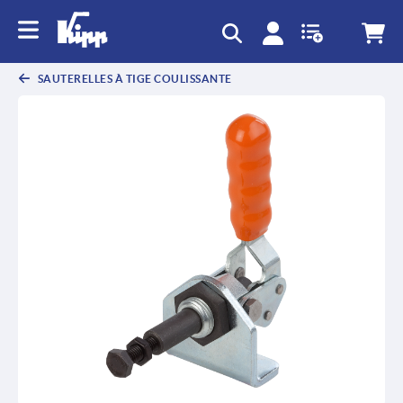
text.skipToContent
text.skipToNavigation
SAUTERELLES À TIGE COULISSANTE