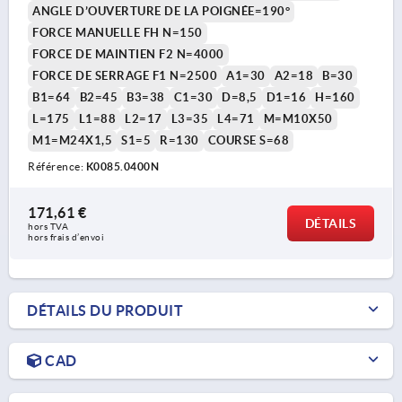
ANGLE D’OUVERTURE DE LA POIGNÉE=190°
FORCE MANUELLE FH N=150
FORCE DE MAINTIEN F2 N=4000
FORCE DE SERRAGE F1 N=2500
A1=30
A2=18
B=30
B1=64
B2=45
B3=38
C1=30
D=8,5
D1=16
H=160
L=175
L1=88
L2=17
L3=35
L4=71
M=M10X50
M1=M24X1,5
S1=5
R=130
COURSE S=68
Référence:
K0085.0400N
171,61 €
DÉTAILS
hors TVA 
hors frais d’envoi
DÉTAILS DU PRODUIT
CAD