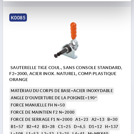
K0085
SAUTERELLE TIGE COUL., SANS CONSOLE STANDARD,
F2=2000, ACIER INOX. NATUREL, COMP:PLASTIQUE
ORANGE
MATÉRIAU DU CORPS DE BASE=ACIER INOXYDABLE
ANGLE D’OUVERTURE DE LA POIGNÉE=190°
FORCE MANUELLE FH N=50
FORCE DE MAINTIEN F2 N=2000
FORCE DE SERRAGE F1 N=2000
A1=23
A2=13
B=30
B1=57
B2=42
B3=28
C1=25
D=6,5
D1=12
H=137
L=108
L1=53
L2=12
L3=25
L4=41
M=M8X40