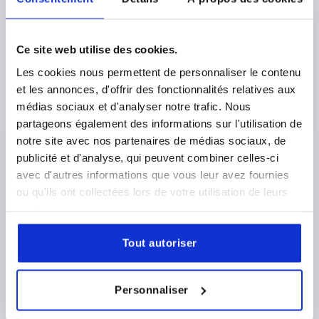
Ce site web utilise des cookies.
SAUTERELLE TIGE COUL., SANS CONSOLE STANDARD,
Les cookies nous permettent de personnaliser le contenu
F2=1000, ACIER INOX. NATUREL, COMP:PLASTIQUE
et les annonces, d'offrir des fonctionnalités relatives aux
ORANGE
médias sociaux et d'analyser notre trafic. Nous
MATÉRIAU DU CORPS DE BASE=ACIER INOXYDABLE
partageons également des informations sur l'utilisation de
ANGLE D’OUVERTURE DE LA POIGNÉE=190°
notre site avec nos partenaires de médias sociaux, de
FORCE MANUELLE FH N=40
publicité et d'analyse, qui peuvent combiner celles-ci
FORCE DE MAINTIEN F2 N=1000
avec d'autres informations que vous leur avez fournies
FORCE DE SERRAGE F1 N=500
A1=30
A2=13,5
B=18
ou qu'ils ont collectées lors de votre utilisation de leurs
B1=44
B3=25
C1=26
D=5,2
D1=10
H=98
L=69
services.
L1=34
L2=10
L3=15
L4=23
M=M6X25
M1=M16X1,5
S1=2
R=70
COURSE S=20
Tout autoriser
Référence:
K0085.0100N
Personnaliser
93,14 €
DÉTAILS
hors TVA 
hors frais d’envoi