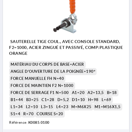
SAUTERELLE TIGE COUL., AVEC CONSOLE STANDARD,
F2=1000, ACIER ZINGUÉ ET PASSIVÉ, COMP:PLASTIQUE
ORANGE
MATÉRIAU DU CORPS DE BASE=ACIER
ANGLE D’OUVERTURE DE LA POIGNÉE=190°
FORCE MANUELLE FH N=40
FORCE DE MAINTIEN F2 N=1000
FORCE DE SERRAGE F1 N=500
A1=20
A2=13,5
B=18
B1=44
B3=25
C1=28
D=5,2
D1=10
H=98
L=69
L1=34
L2=10
L3=15
L4=23
M=M6X25
M1=M16X1,5
S1=4
R=70
COURSE S=20
Référence:
K0085.0100
1) Pour le modèle K0085.0400, la console doit