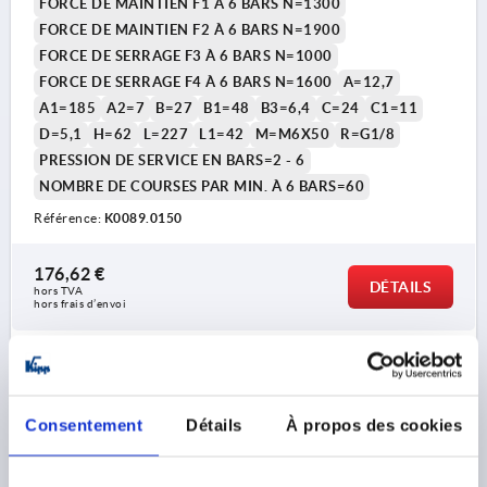
FORCE DE MAINTIEN F1 À 6 BARS N=1300
FORCE DE MAINTIEN F2 À 6 BARS N=1900
FORCE DE SERRAGE F3 À 6 BARS N=1000
FORCE DE SERRAGE F4 À 6 BARS N=1600
A=12,7
A1=185
A2=7
B=27
B1=48
B3=6,4
C=24
C1=11
D=5,1
H=62
L=227
L1=42
M=M6X50
R=G1/8
PRESSION DE SERVICE EN BARS=2 - 6
NOMBRE DE COURSES PAR MIN. À 6 BARS=60
Référence:
K0089.0150
176,62 €
DÉTAILS
hors TVA 
hors frais d’envoi
K0089
Consentement
Détails
À propos des cookies