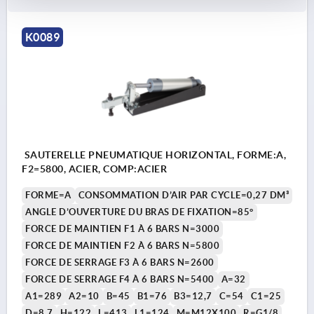
K0089
SAUTERELLE PNEUMATIQUE HORIZONTAL, FORME:A,
F2=5800, ACIER, COMP:ACIER
FORME=A
CONSOMMATION D’AIR PAR CYCLE=0,27 DM³
ANGLE D’OUVERTURE DU BRAS DE FIXATION=85°
FORCE DE MAINTIEN F1 À 6 BARS N=3000
FORCE DE MAINTIEN F2 À 6 BARS N=5800
FORCE DE SERRAGE F3 À 6 BARS N=2600
FORCE DE SERRAGE F4 À 6 BARS N=5400
A=32
A1=289
A2=10
B=45
B1=76
B3=12,7
C=54
C1=25
D=8,7
H=122
L=413
L1=124
M=M12X100
R=G1/8