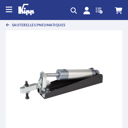
text.skipToContent
text.skipToNavigation
SAUTERELLES PNEUMATIQUES