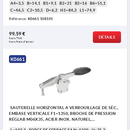
A4=3,5
B=14,1
B1=9,1
B2=21
B3=16
B6=51,1
C=46,5
C2=10,5
D=6,2
H1=84,3
L1=74,9
Référence:
K0661.108101
99,59 €
DÉTAILS
hors TVA 
hors frais d’envoi
K0661
SAUTERELLE HORIZONTAL A VERROUILLAGE DE SÉC.,
EMBASE VERTICALE F1=1350, BROCHE DE PRESSION
RÉGLAB M06X35, ACIER INOX. NATUREL,
COMP:POLYAMIDE GRIS FONCÉ RAL7021