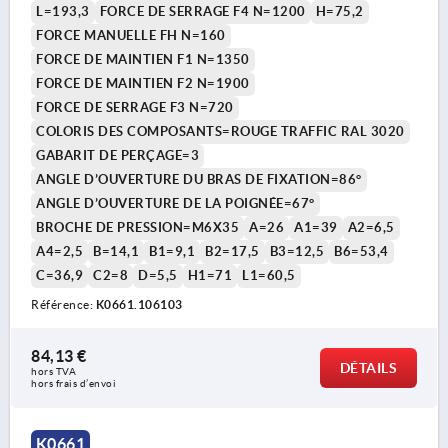
L=193,3
FORCE DE SERRAGE F4 N=1200
H=75,2
FORCE MANUELLE FH N=160
FORCE DE MAINTIEN F1 N=1350
FORCE DE MAINTIEN F2 N=1900
FORCE DE SERRAGE F3 N=720
COLORIS DES COMPOSANTS=ROUGE TRAFFIC RAL 3020
GABARIT DE PERÇAGE=3
ANGLE D’OUVERTURE DU BRAS DE FIXATION=86°
ANGLE D’OUVERTURE DE LA POIGNÉE=67°
BROCHE DE PRESSION=M6X35
A=26
A1=39
A2=6,5
A4=2,5
B=14,1
B1=9,1
B2=17,5
B3=12,5
B6=53,4
C=36,9
C2=8
D=5,5
H1=71
L1=60,5
Référence:
K0661.106103
84,13 €
DÉTAILS
hors TVA 
hors frais d’envoi
K0661