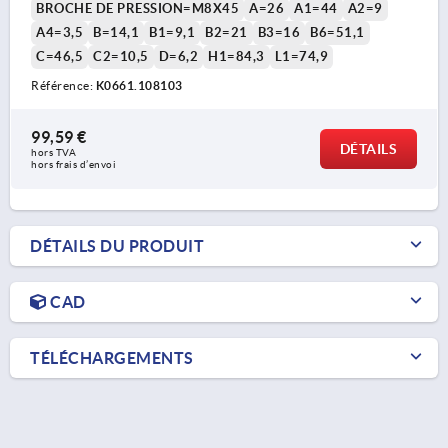
BROCHE DE PRESSION=M8X45
A=26
A1=44
A2=9
A4=3,5
B=14,1
B1=9,1
B2=21
B3=16
B6=51,1
C=46,5
C2=10,5
D=6,2
H1=84,3
L1=74,9
Référence:
K0661.108103
99,59 €
DÉTAILS
hors TVA 
hors frais d’envoi
DÉTAILS DU PRODUIT
CAD
TÉLÉCHARGEMENTS