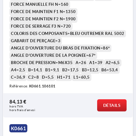
FORCE MANUELLE FH N=160
FORCE DE MAINTIEN F1 N=1350
FORCE DE MAINTIEN F2 N=1900
FORCE DE SERRAGE F3 N=720
COLORIS DES COMPOSANTS=BLEU OUTREMER RAL 5002
GABARIT DE PERÇAGE=3
ANGLE D’OUVERTURE DU BRAS DE FIXATION=86°
ANGLE D’OUVERTURE DE LA POIGNÉE=67°
BROCHE DE PRESSION=M6X35
A=26
A1=39
A2=6,5
A4=2,5
B=14,1
B1=9,1
B2=17,5
B3=12,5
B6=53,4
C=36,9
C2=8
D=5,5
H1=71
L1=60,5
Référence:
K0661.106101
84,13 €
DÉTAILS
hors TVA 
hors frais d’envoi
K0661