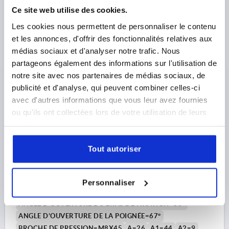
Ce site web utilise des cookies.
Les cookies nous permettent de personnaliser le contenu
et les annonces, d'offrir des fonctionnalités relatives aux
médias sociaux et d'analyser notre trafic. Nous
partageons également des informations sur l'utilisation de
notre site avec nos partenaires de médias sociaux, de
SAUTERELLE HORIZONTAL A VERROUILLAGE DE SÉC.,
publicité et d'analyse, qui peuvent combiner celles-ci
EMBASE VERTICALE F1=2000, BROCHE DE PRESSION
RÉGLAB M08X45, ACIER INOX. NATUREL,
avec d'autres informations que vous leur avez fournies
COMP:POLYAMIDE GRIS FONCÉ RAL7021
ou qu'ils ont collectées lors de votre utilisation de leurs
L=230,4
FORCE DE SERRAGE F4 N=1400
H=88,2
services.
FORCE MANUELLE FH N=200
FORCE DE MAINTIEN F1 N=2000
Tout autoriser
FORCE DE MAINTIEN F2 N=2800
FORCE DE SERRAGE F3 N=830
COLORIS DES COMPOSANTS=GRIS FONCÉ RAL 7021
Personnaliser
GABARIT DE PERÇAGE=3
ANGLE D’OUVERTURE DU BRAS DE FIXATION=86°
ANGLE D’OUVERTURE DE LA POIGNÉE=67°
BROCHE DE PRESSION=M8X45
A=26
A1=44
A2=9