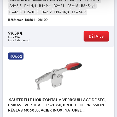
A4=3,5
B=14,1
B1=9,1
B2=21
B3=16
B6=51,1
C=46,5
C2=10,5
D=6,2
H1=84,3
L1=74,9
Référence:
K0661.108100
99,59 €
DÉTAILS
hors TVA 
hors frais d’envoi
K0661
SAUTERELLE HORIZONTAL A VERROUILLAGE DE SÉC.,
EMBASE VERTICALE F1=1350, BROCHE DE PRESSION
RÉGLAB M06X35, ACIER INOX. NATUREL,
COMP:POLYAMIDE ROUGE RAL3020