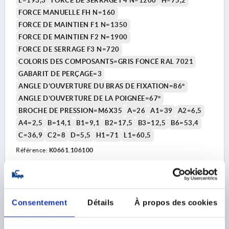
L=193,3
FORCE DE SERRAGE F4 N=1200
H=75,2
FORCE MANUELLE FH N=160
FORCE DE MAINTIEN F1 N=1350
FORCE DE MAINTIEN F2 N=1900
FORCE DE SERRAGE F3 N=720
COLORIS DES COMPOSANTS=GRIS FONCÉ RAL 7021
GABARIT DE PERÇAGE=3
ANGLE D’OUVERTURE DU BRAS DE FIXATION=86°
ANGLE D’OUVERTURE DE LA POIGNÉE=67°
BROCHE DE PRESSION=M6X35
A=26
A1=39
A2=6,5
A4=2,5
B=14,1
B1=9,1
B2=17,5
B3=12,5
B6=53,4
C=36,9
C2=8
D=5,5
H1=71
L1=60,5
Référence:
K0661.106100
84,13 €
DÉTAILS
hors TVA 
hors frais d’envoi
Consentement
Détails
À propos des cookies
K0661