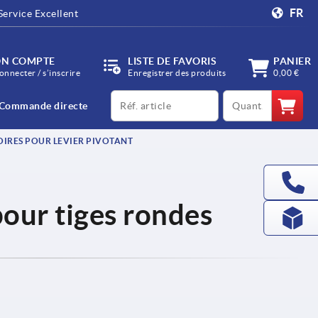
FR
Service Excellent
N COMPTE
LISTE DE FAVORIS
PANIER
onnecter / s’inscrire
Enregistrer des produits
0,00 €
productCode
qty
Commande directe
IRES POUR LEVIER PIVOTANT
our tiges rondes