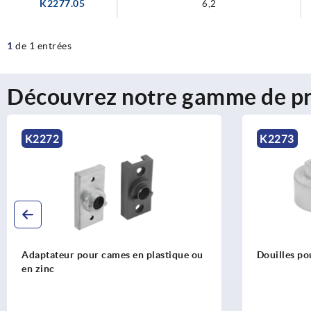
K2277.05
6,2
1
de 1 entrées
Découvrez notre gamme de pr
K2272
K2273
Adaptateur pour cames en plastique ou
Douilles po
en zinc