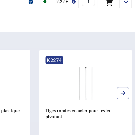
2,22 €
K2274
n plastique
Tiges rondes en acier pour levier
pivotant