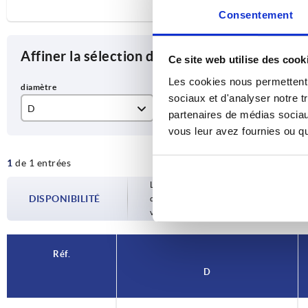
Consentement
Affiner la sélection des articles
Ce site web utilise des cook
Les cookies nous permettent d
sociaux et d'analyser notre t
D
D1
D2
partenaires de médias sociaux
vous leur avez fournies ou qu'
6,2
15
M
1
de 1 entrées
Les disponibilités sont mises à jour plusie
DISPONIBILITÉ
d’expédition confirmée vous est communiqu
votre commande.
Réf.
D