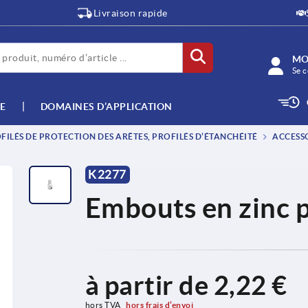
Livraison rapide
MO
Se c
E
DOMAINES D’APPLICATION
ILÉS DE PROTECTION DES ARÊTES, PROFILÉS D’ÉTANCHÉITÉ
ACCESSO
K2277
Embouts en zinc p
à partir de
2,22 €
hors TVA 
hors frais d’envoi