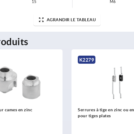
15
M6
AGRANDIR LE TABLEAU
oduits
K2279
ur cames en zinc
Serrures à tige en zinc ou e
pour tiges plates