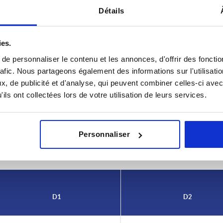
Détails
ies.
e personnaliser le contenu et les annonces, d'offrir des fonctio
rafic. Nous partageons également des informations sur l'utilisati
, de publicité et d'analyse, qui peuvent combiner celles-ci avec
ils ont collectées lors de votre utilisation de leurs services.
6
AGRANDIR LE TABLEAU
Personnaliser
urs fois par jour à intervalles réguliers. La date
1-3 jours
ée à l’étape finale, avant la finalisation de
4-20 jours
D1
D2