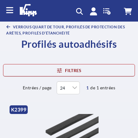
text.skipToContent
text.skipToNavigation
VERROUS QUART DE TOUR, PROFILÉS DE PROTECTION DES
ARÊTES, PROFILÉS D’ÉTANCHÉITÉ
Profilés autoadhésifs
FILTRES
Entrées / page
1
de 1 entrées
K2399