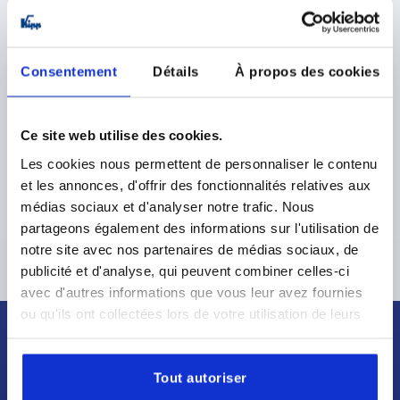
Consentement
Détails
À propos des cookies
Poussoir à ressort à six pans creux et avec doigt d‘appui,
acier Inox - inch
Ce site web utilise des cookies.
Les cookies nous permettent de personnaliser le contenu
à partir de
6,91 €
et les annonces, d'offrir des fonctionnalités relatives aux
DÉTAILS
hors TVA 
médias sociaux et d'analyser notre trafic. Nous
hors frais d’envoi
partageons également des informations sur l'utilisation de
notre site avec nos partenaires de médias sociaux, de
publicité et d'analyse, qui peuvent combiner celles-ci
avec d'autres informations que vous leur avez fournies
ou qu'ils ont collectées lors de votre utilisation de leurs
services.
Tout autoriser