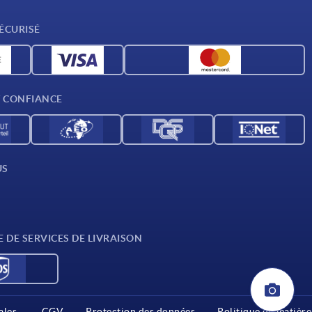
ÉCURISÉ
T CONFIANCE
US
E DE SERVICES DE LIVRAISON
ales
CGV
Protection des données
Politique en matière