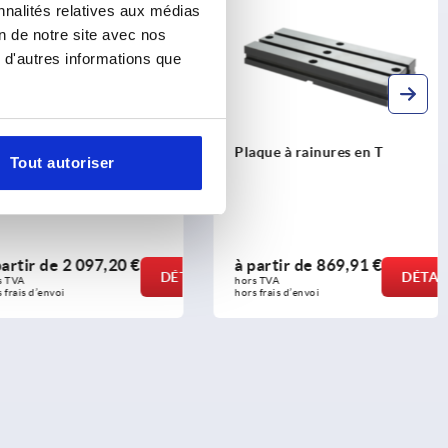
nnalités relatives aux médias
on de notre site avec nos
 d'autres informations que
au de bridage 5 Axes
Plaque à rainures en T
Tout autoriser
r tables à rainures
partir de
2 097,20 €
à partir de
869,91 €
DÉTAILS
DÉTAI
s TVA 
hors TVA 
 frais d’envoi
hors frais d’envoi