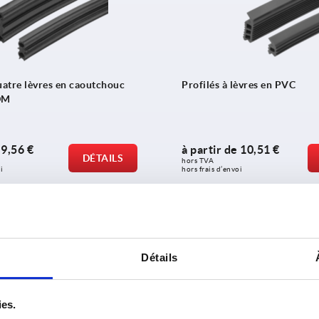
uatre lèvres en caoutchouc
Profilés à lèvres en PVC
DM
e
9,56 €
à partir de
10,51 €
DÉTAILS
hors TVA 
i
hors frais d’envoi
2
de 2 entrées
Détails
rez notre gamme de produits
ies.
K0940
K