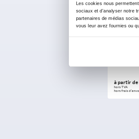
40000
Les cookies nous permettent d
sociaux et d'analyser notre t
partenaires de médias sociaux
vous leur avez fournies ou qu'
Mors de serrage brut
Guide-supp
à partir de
119,98 €
à partir d
DÉTAILS
hors TVA 
hors TVA 
hors frais d’envoi
hors frais d’envo