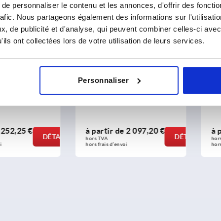
e personnaliser le contenu et les annonces, d'offrir des fonctio
rafic. Nous partageons également des informations sur l'utilisati
, de publicité et d'analyse, qui peuvent combiner celles-ci avec
ils ont collectées lors de votre utilisation de leurs services.
ort
Étau de bridage 3 Axes
Ét
Personnaliser
pour tables à rainures
pou
e
252,25 €
à partir de
2 097,20 €
à 
DÉTAILS
DÉTAILS
hors TVA 
hor
i
hors frais d’envoi
hors