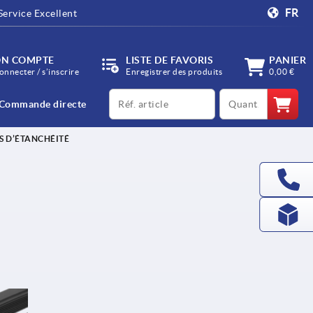
FR
Service Excellent
N COMPTE
LISTE DE FAVORIS
PANIER
onnecter / s’inscrire
Enregistrer des produits
0,00 €
productCode
qty
Commande directe
S D’ÉTANCHÉITÉ