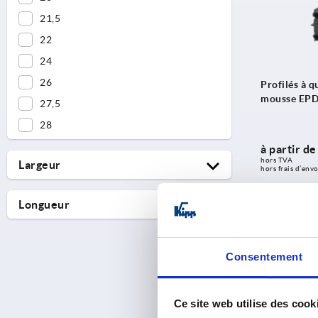
21,5
22
24
26
Profilés à q
mousse EP
27,5
28
à partir d
hors TVA 
Largeur
hors frais d’envo
8,6
Longueur
11
Entrées / page
2000
5000
Consentement
Découv
10000
20000
Ce site web utilise des cook
K0944
K0942