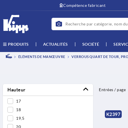
text.skipToContent
text.skipToNavigation
Compétence fabricant
ACTUALITÉS
SOCIÉTÉ
SERVIC
PRODUITS
ÉLÉMENTS DE MANŒUVRE
VERROUS QUART DE TOUR, PROF
Hauteur
Entrées / page
17
18
K2397
19,5
20