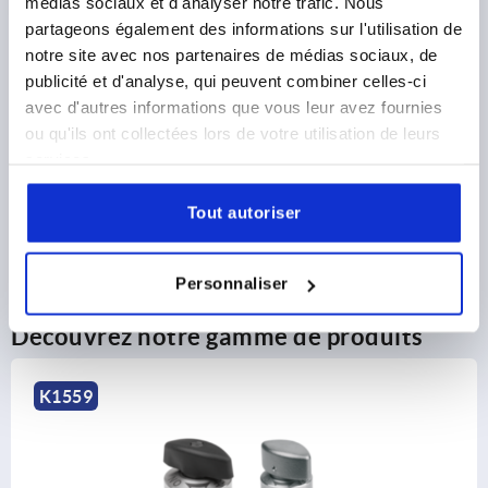
médias sociaux et d'analyser notre trafic. Nous
partageons également des informations sur l'utilisation de
notre site avec nos partenaires de médias sociaux, de
1) Option de montage 1
DÉTAILS DU PRODUIT
publicité et d'analyse, qui peuvent combiner celles-ci
2) Option de montage 2
avec d'autres informations que vous leur avez fournies
CAD
3) Plaque
ou qu'ils ont collectées lors de votre utilisation de leurs
services.
4) Convient aux vis de fixation (tête fraisée)
TÉLÉCHARGEMENTS
M2,5
Tout autoriser
Personnaliser
Découvrez notre gamme de produits
K1559