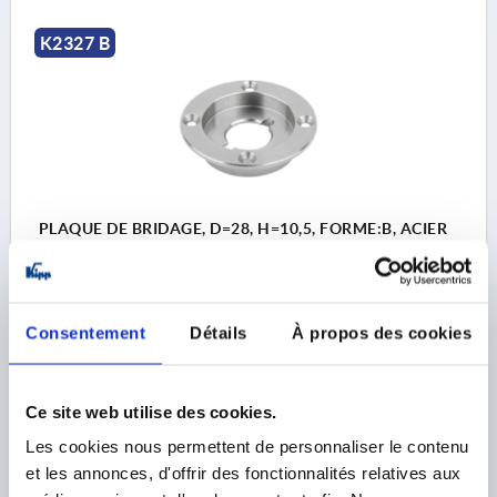
K2327 B
PLAQUE DE BRIDAGE, D=28, H=10,5, FORME:B, ACIER
INOX. A2 NATUREL
FORME=B
DIAMÈTRE=28
D1=31
D2=42
D4=35
D5=31
D6=42
HAUTEUR=10,5
H1=2
H2=2,5
H3=11
Consentement
Détails
À propos des cookies
H4=4
M=M2,5
Référence:
K2327.12831
Ce site web utilise des cookies.
33,63 €
Les cookies nous permettent de personnaliser le contenu
DÉTAILS
hors TVA 
hors frais d’envoi
et les annonces, d'offrir des fonctionnalités relatives aux