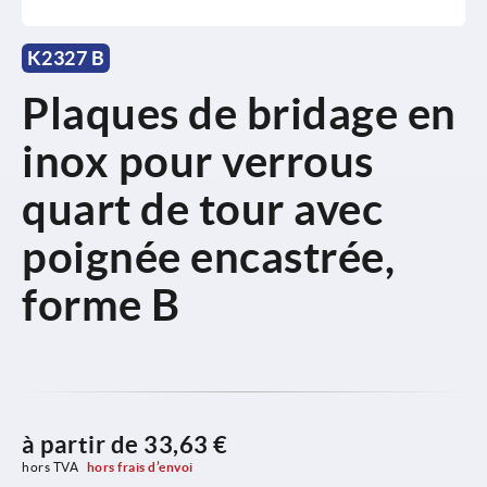
K2327 B
Plaques de bridage en
inox pour verrous
quart de tour avec
poignée encastrée,
forme B
à partir de
33,63 €
hors TVA 
hors frais d’envoi