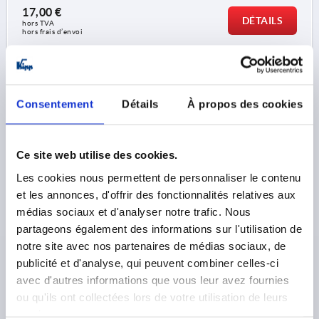
17,00 €
DÉTAILS
hors TVA 
hors frais d’envoi
K2411
Consentement
Détails
À propos des cookies
Ce site web utilise des cookies.
Les cookies nous permettent de personnaliser le contenu
et les annonces, d'offrir des fonctionnalités relatives aux
VERROUS QUART DE TOUR PAPILLON, H=18, S=8, ZINC
NOIR THERMOLAQUÉ
médias sociaux et d'analyser notre trafic. Nous
partageons également des informations sur l'utilisation de
ACTIONNEMENT=PAPILLON
ÉPAISSEUR DE MUR MAX.=8
notre site avec nos partenaires de médias sociaux, de
HAUTEUR=18
publicité et d'analyse, qui peuvent combiner celles-ci
SURFACE DU CORPS DE BASE=THERMOLAQUÉ
avec d'autres informations que vous leur avez fournies
Référence:
K2411.1182
ou qu'ils ont collectées lors de votre utilisation de leurs
services.