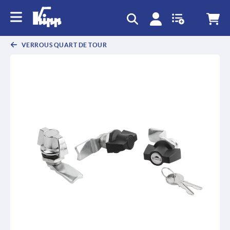
text.skipToContent
text.skipToNavigation
VERROUS QUART DE TOUR