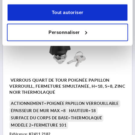
17,00 €
DÉTAILS
hors TVA 
Tout autoriser
hors frais d’envoi
K2411
Personnaliser
VERROUS QUART DE TOUR POIGNÉE PAPILLON
VERROUILL, FERMETURE SIMULTANÉE, H=18, S=8, ZINC
NOIR THERMOLAQUÉ
ACTIONNEMENT=POIGNÉE PAPILLON VERROUILLABLE
ÉPAISSEUR DE MUR MAX.=8
HAUTEUR=18
SURFACE DU CORPS DE BASE=THERMOLAQUÉ
MODÈLE 2=FERMETURE 101
Référence:
K2411.2182