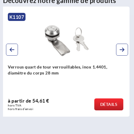
Découvrez notre gamme de produits
K1355
Verrous quart de tour verrouillables, inox 1.4401,
diamètre du corps 30 mm
à partir de
44,70 €
S
DÉTAI
hors TVA 
hors frais d’envoi