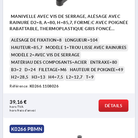
MANIVELLE AVEC VIS DE SERRAGE, ALÉSAGE AVEC
RAINURE D2=8, A=80, H=85,7, FORME:C AVEC POIGNÉE
RABATTABLE, THERMOPLASTIQUE GRIS FONCÉ
RAL7021, COMP:ACIER BRUNI
ALÉSAGE DE FIXATION=8
LONGUEUR=104
HAUTEUR=85,7
MODÈLE 1=TROU LISSE AVEC RAINURES
MODÈLE 2=AVEC VIS DE SERRAGE
MATÉRIAU DES COMPOSANTS=ACIER
ENTRAXE=80
B3=2
D=24
FILETAGE=M6
HAUTEUR DE POIGNÉE=49
H2=28,5
H3=13
H4=7,5
L2=12,7
T=9
Référence:
K0266.1108026
39,16 €
DÉTAILS
hors TVA 
hors frais d’envoi
K0266 PBMN