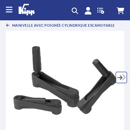
text.skipToContent
text.skipToNavigation
MANIVELLE AVEC POIGNÉE CYLINDRIQUE ESCAMOTABLE