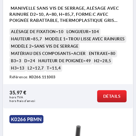
MANIVELLE SANS VIS DE SERRAGE, ALÉSAGE AVEC
RAINURE D2=10, A=80, H=85,7, FORME:C AVEC
POIGNÉE RABATTABLE, THERMOPLASTIQUE GRIS
FONCÉ, COMP:ACIER BRUNI
ALÉSAGE DE FIXATION=10
LONGUEUR=104
HAUTEUR=85,7
MODÈLE 1=TROU LISSE AVEC RAINURES
MODÈLE 2=SANS VIS DE SERRAGE
MATÉRIAU DES COMPOSANTS=ACIER
ENTRAXE=80
B3=3
D=24
HAUTEUR DE POIGNÉE=49
H2=28,5
H3=13
L2=12,7
T=11,4
Référence:
K0266.111003
35,97 €
DÉTAILS
hors TVA 
hors frais d’envoi
K0266 PBMN