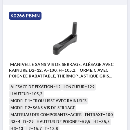
K0266 PBMN
MANIVELLE SANS VIS DE SERRAGE, ALÉSAGE AVEC
RAINURE D2=12, A=100, H=105,2, FORME:C AVEC
POIGNÉE RABATTABLE, THERMOPLASTIQUE GRIS
FONCÉ, COMP:ACIER BRUNI
ALÉSAGE DE FIXATION=12
LONGUEUR=129
HAUTEUR=105,2
MODÈLE 1=TROU LISSE AVEC RAINURES
MODÈLE 2=SANS VIS DE SERRAGE
MATÉRIAU DES COMPOSANTS=ACIER
ENTRAXE=100
B3=4
D=29
HAUTEUR DE POIGNÉE=59,5
H2=35,5
H3=13
L2=15,7
T=13,8