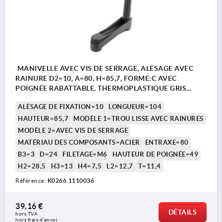
MANIVELLE AVEC VIS DE SERRAGE, ALÉSAGE AVEC
RAINURE D2=10, A=80, H=85,7, FORME:C AVEC
POIGNÉE RABATTABLE, THERMOPLASTIQUE GRIS
FONCÉ RAL7021, COMP:ACIER BRUNI
ALÉSAGE DE FIXATION=10
LONGUEUR=104
HAUTEUR=85,7
MODÈLE 1=TROU LISSE AVEC RAINURES
MODÈLE 2=AVEC VIS DE SERRAGE
MATÉRIAU DES COMPOSANTS=ACIER
ENTRAXE=80
B3=3
D=24
FILETAGE=M6
HAUTEUR DE POIGNÉE=49
H2=28,5
H3=13
H4=7,5
L2=12,7
T=11,4
Référence:
K0266.1110036
39,16 €
DÉTAILS
hors TVA 
hors frais d’envoi