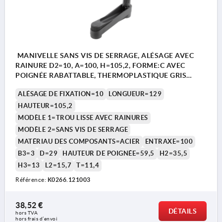
MANIVELLE SANS VIS DE SERRAGE, ALÉSAGE AVEC
RAINURE D2=10, A=100, H=105,2, FORME:C AVEC
POIGNÉE RABATTABLE, THERMOPLASTIQUE GRIS
FONCÉ, COMP:ACIER BRUNI
ALÉSAGE DE FIXATION=10
LONGUEUR=129
HAUTEUR=105,2
MODÈLE 1=TROU LISSE AVEC RAINURES
MODÈLE 2=SANS VIS DE SERRAGE
MATÉRIAU DES COMPOSANTS=ACIER
ENTRAXE=100
B3=3
D=29
HAUTEUR DE POIGNÉE=59,5
H2=35,5
H3=13
L2=15,7
T=11,4
Référence:
K0266.121003
38,52 €
DÉTAILS
hors TVA 
hors frais d’envoi