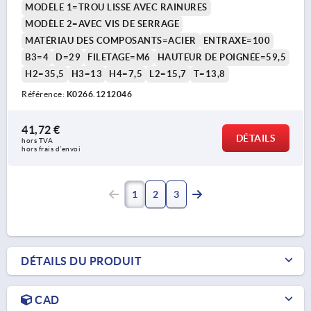
MODÈLE 1=TROU LISSE AVEC RAINURES
MODÈLE 2=AVEC VIS DE SERRAGE
MATÉRIAU DES COMPOSANTS=ACIER
ENTRAXE=100
B3=4
D=29
FILETAGE=M6
HAUTEUR DE POIGNÉE=59,5
H2=35,5
H3=13
H4=7,5
L2=15,7
T=13,8
Référence:
K0266.1212046
41,72 €
DÉTAILS
hors TVA 
hors frais d’envoi
1
2
3
DÉTAILS DU PRODUIT
CAD