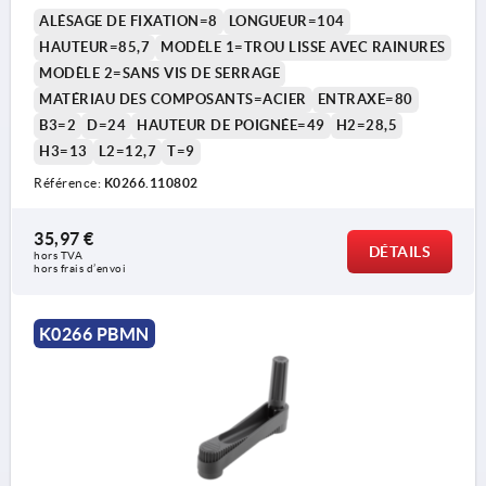
COMP:ACIER BRUNI
ALÉSAGE DE FIXATION=8
LONGUEUR=104
HAUTEUR=85,7
MODÈLE 1=TROU LISSE AVEC RAINURES
MODÈLE 2=SANS VIS DE SERRAGE
MATÉRIAU DES COMPOSANTS=ACIER
ENTRAXE=80
B3=2
D=24
HAUTEUR DE POIGNÉE=49
H2=28,5
H3=13
L2=12,7
T=9
1) Position de l'alésage transversal décalée de 90° par
1) P
Référence:
K0266.110802
rapport à la rainure de clavette
rapp
35,97 €
DÉTAILS
hors TVA 
hors frais d’envoi
K0266 PBMN