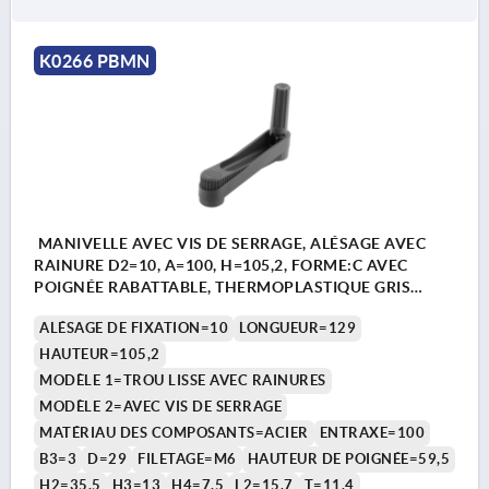
K0266 PBMN
MANIVELLE AVEC VIS DE SERRAGE, ALÉSAGE AVEC
RAINURE D2=10, A=100, H=105,2, FORME:C AVEC
POIGNÉE RABATTABLE, THERMOPLASTIQUE GRIS
FONCÉ RAL7021, COMP:ACIER BRUNI
ALÉSAGE DE FIXATION=10
LONGUEUR=129
HAUTEUR=105,2
MODÈLE 1=TROU LISSE AVEC RAINURES
MODÈLE 2=AVEC VIS DE SERRAGE
MATÉRIAU DES COMPOSANTS=ACIER
ENTRAXE=100
B3=3
D=29
FILETAGE=M6
HAUTEUR DE POIGNÉE=59,5
H2=35,5
H3=13
H4=7,5
L2=15,7
T=11,4