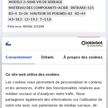
MODÈLE 2=SANS VIS DE SERRAGE
MATÉRIAU DES COMPOSANTS=ACIER
ENTRAXE=125
B3=4
D=36
HAUTEUR DE POIGNÉE=83
H2=44
H3=18,5
L2=19,5
T=13,8
Référence:
K0266.131204
41,88 €
DÉTAILS
hors TVA 
hors frais d’envoi
Consentement
Détails
À propos des cookies
K0266 PBMN
Ce site web utilise des cookies.
Les cookies nous permettent de personnaliser le contenu
et les annonces, d'offrir des fonctionnalités relatives aux
médias sociaux et d'analyser notre trafic. Nous
partageons également des informations sur l'utilisation de
MANIVELLE SANS VIS DE SERRAGE, ALÉSAGE AVEC
notre site avec nos partenaires de médias sociaux, de
RAINURE D2=14, A=125, H=140, FORME:C AVEC