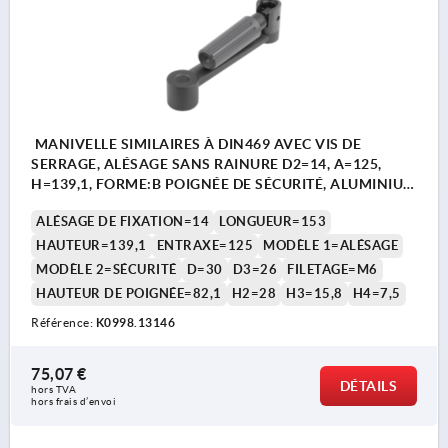
MANIVELLE SIMILAIRES À DIN469 AVEC VIS DE
SERRAGE, ALÉSAGE SANS RAINURE D2=14, A=125,
H=139,1, FORME:B POIGNÉE DE SÉCURITÉ, ALUMINIUM
NOIR REVÊTEMENT PLASTIQUE,
ALÉSAGE DE FIXATION=14
LONGUEUR=153
COMP:THERMOPLASTIQUE GRIS FONCÉ RAL7021
HAUTEUR=139,1
ENTRAXE=125
MODÈLE 1=ALÉSAGE
MODÈLE 2=SÉCURITÉ
D=30
D3=26
FILETAGE=M6
HAUTEUR DE POIGNÉE=82,1
H2=28
H3=15,8
H4=7,5
Référence:
K0998.13146
75,07 €
DÉTAILS
hors TVA 
hors frais d’envoi