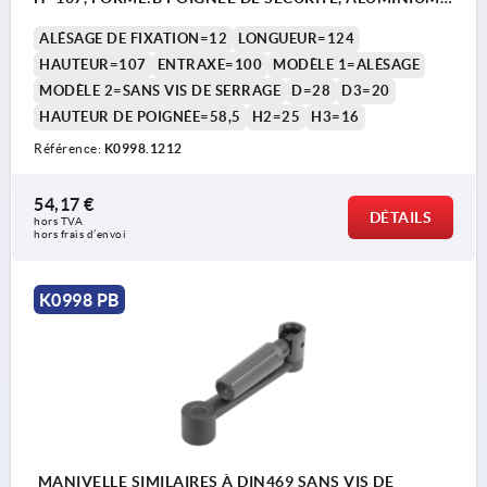
NOIR REVÊTEMENT PLASTIQUE,
ALÉSAGE DE FIXATION=12
LONGUEUR=124
COMP:THERMOPLASTIQUE NOIR
HAUTEUR=107
ENTRAXE=100
MODÈLE 1=ALÉSAGE
MODÈLE 2=SANS VIS DE SERRAGE
D=28
D3=20
HAUTEUR DE POIGNÉE=58,5
H2=25
H3=16
Référence:
K0998.1212
54,17 €
DÉTAILS
hors TVA 
hors frais d’envoi
K0998 PB
MANIVELLE SIMILAIRES À DIN469 SANS VIS DE