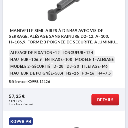
MANIVELLE SIMILAIRES À DIN469 AVEC VIS DE
SERRAGE, ALÉSAGE SANS RAINURE D2=12, A=100,
H=106,9, FORME:B POIGNÉE DE SÉCURITÉ, ALUMINIUM
NOIR REVÊTEMENT PLASTIQUE,
ALÉSAGE DE FIXATION=12
LONGUEUR=124
COMP:THERMOPLASTIQUE GRIS FONCÉ RAL7021
HAUTEUR=106,9
ENTRAXE=100
MODÈLE 1=ALÉSAGE
MODÈLE 2=SÉCURITÉ
D=28
D3=20
FILETAGE=M6
HAUTEUR DE POIGNÉE=58,4
H2=26
H3=16
H4=7,5
Référence:
K0998.12126
57,35 €
DÉTAILS
hors TVA 
hors frais d’envoi
K0998 PB