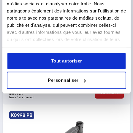
médias sociaux et d'analyser notre trafic. Nous
partageons également des informations sur l'utilisation de
notre site avec nos partenaires de médias sociaux, de
MANIVELLE SIMILAIRES À DIN469 AVEC VIS DE
publicité et d'analyse, qui peuvent combiner celles-ci
SERRAGE, ALÉSAGE SANS RAINURE D2=10, A=80,
avec d'autres informations que vous leur avez fournies
H=87,5, FORME:B POIGNÉE DE SÉCURITÉ, ALUMINIUM
NOIR REVÊTEMENT PLASTIQUE,
ou qu'ils ont collectées lors de votre utilisation de leurs
ALÉSAGE DE FIXATION=10
LONGUEUR=100
COMP:THERMOPLASTIQUE GRIS FONCÉ RAL7021
services.
HAUTEUR=87,5
ENTRAXE=80
MODÈLE 1=ALÉSAGE
MODÈLE 2=SÉCURITÉ
D=24
D3=16
FILETAGE=M6
Tout autoriser
HAUTEUR DE POIGNÉE=47,5
H2=22
H3=13,4
H4=7,5
Référence:
K0998.11106
Personnaliser
49,59 €
DÉTAILS
hors TVA 
hors frais d’envoi
K0998 PB