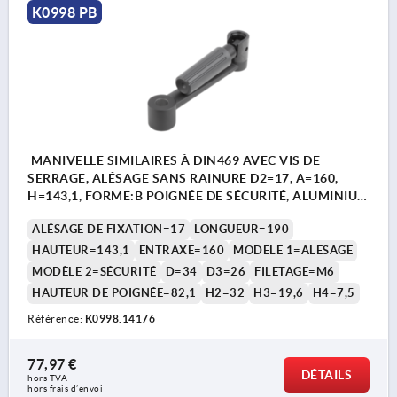
K0998 PB
MANIVELLE SIMILAIRES À DIN469 AVEC VIS DE
SERRAGE, ALÉSAGE SANS RAINURE D2=17, A=160,
H=143,1, FORME:B POIGNÉE DE SÉCURITÉ, ALUMINIUM
NOIR REVÊTEMENT PLASTIQUE,
ALÉSAGE DE FIXATION=17
LONGUEUR=190
COMP:THERMOPLASTIQUE GRIS FONCÉ RAL7021
HAUTEUR=143,1
ENTRAXE=160
MODÈLE 1=ALÉSAGE
MODÈLE 2=SÉCURITÉ
D=34
D3=26
FILETAGE=M6
HAUTEUR DE POIGNÉE=82,1
H2=32
H3=19,6
H4=7,5
Référence:
K0998.14176
77,97 €
DÉTAILS
hors TVA 
hors frais d’envoi