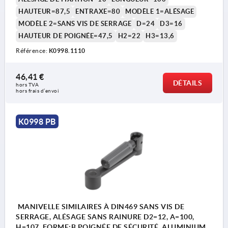
COMP:THERMOPLASTIQUE NOIR
HAUTEUR=87,5
ENTRAXE=80
MODÈLE 1=ALÉSAGE
MODÈLE 2=SANS VIS DE SERRAGE
D=24
D3=16
HAUTEUR DE POIGNÉE=47,5
H2=22
H3=13,6
Référence:
K0998.1110
46,41 €
DÉTAILS
hors TVA 
hors frais d’envoi
K0998 PB
MANIVELLE SIMILAIRES À DIN469 SANS VIS DE
SERRAGE, ALÉSAGE SANS RAINURE D2=12, A=100,
H=107, FORME:B POIGNÉE DE SÉCURITÉ, ALUMINIUM