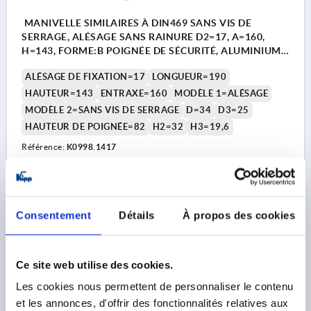
MANIVELLE SIMILAIRES À DIN469 SANS VIS DE
SERRAGE, ALÉSAGE SANS RAINURE D2=17, A=160,
H=143, FORME:B POIGNÉE DE SÉCURITÉ, ALUMINIUM
NOIR REVÊTEMENT PLASTIQUE,
ALÉSAGE DE FIXATION=17
LONGUEUR=190
COMP:THERMOPLASTIQUE NOIR
HAUTEUR=143
ENTRAXE=160
MODÈLE 1=ALÉSAGE
MODÈLE 2=SANS VIS DE SERRAGE
D=34
D3=25
HAUTEUR DE POIGNÉE=82
H2=32
H3=19,6
Référence:
K0998.1417
74,78 €
DÉTAILS
hors TVA 
hors frais d’envoi
Consentement
Détails
À propos des cookies
K0998 PB
Ce site web utilise des cookies.
Les cookies nous permettent de personnaliser le contenu
et les annonces, d'offrir des fonctionnalités relatives aux