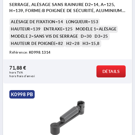
SERRAGE, ALÉSAGE SANS RAINURE D2=14, A=125,
H=139, FORME:B POIGNÉE DE SÉCURITÉ, ALUMINIUM
NOIR REVÊTEMENT PLASTIQUE,
ALÉSAGE DE FIXATION=14
LONGUEUR=153
COMP:THERMOPLASTIQUE NOIR
HAUTEUR=139
ENTRAXE=125
MODÈLE 1=ALÉSAGE
MODÈLE 2=SANS VIS DE SERRAGE
D=30
D3=25
HAUTEUR DE POIGNÉE=82
H2=28
H3=15,8
Référence:
K0998.1314
71,88 €
DÉTAILS
hors TVA 
hors frais d’envoi
K0998 PB