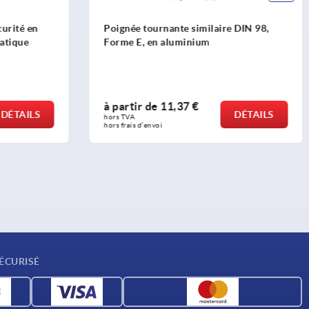
ilaire DIN 98,
Poignées coniques rotatives en
um
plastique (thermodurcissable), insert
fileté en acier ou en inox
à partir de
4,11 €
DÉTAILS
DÉTAILS
hors TVA 
hors frais d’envoi
ÉCURISÉ