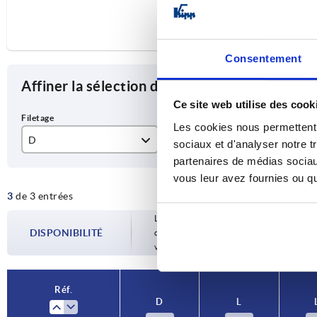
Consentement
Affiner la sélection des articles
Ce site web utilise des cook
Les cookies nous permettent d
D
L
L1
sociaux et d'analyser notre t
partenaires de médias sociaux
M6
13
56
vous leur avez fournies ou qu'
3
de 3 entrées
M8
14
72
Les disponibilités sont mises à jour plusie
M10
16
86
DISPONIBILITÉ
d’expédition confirmée vous est communiqu
votre commande.
Réf.
D
L