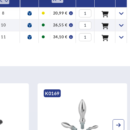
8
20,99 €
10
26,55 €
11
34,10 €
K1201