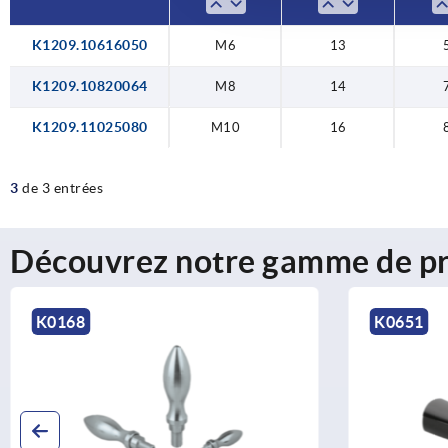
K1209.10616050
M6
13
K1209.10820064
M8
14
K1209.11025080
M10
16
3
de 3 entrées
Découvrez notre gamme de pr
K0651
K14