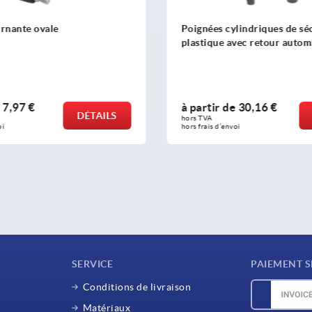
ées cylindriques de sécurité en
Poignée tournante sim
ique avec retour automatique
Forme E, en alumini
rtir de
30,16 €
à partir de
11,37 €
DÉTAILS
VA 
hors TVA 
ais d’envoi
hors frais d’envoi
SERVICE
PAIEMENT S
Conditions de livraison
Matériaux