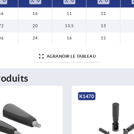
56
16
11
11
72
20
13,5
13
86
24
16
15
AGRANDIR LE TABLEAU
oduits
70
K0169