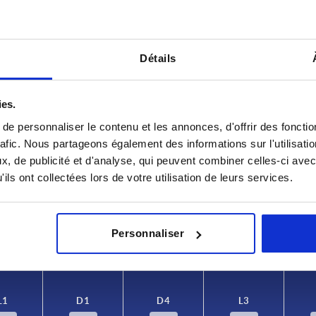
Détails
ies.
e personnaliser le contenu et les annonces, d'offrir des fonctio
D1
D4
rafic. Nous partageons également des informations sur l'utilisati
, de publicité et d'analyse, qui peuvent combiner celles-ci avec
16
11
ils ont collectées lors de votre utilisation de leurs services.
AGRANDIR LE TABLEAU
20
13,5
urs fois par jour à intervalles réguliers. La date
24
16
1-3 jours
ée à l’étape finale, avant la finalisation de
Personnaliser
4-20 jours
L1
D1
D4
L3