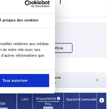
À propos des cookies
nnalités relatives aux médias
on de notre site avec nos
 d'autres informations que
Délai de livraison sur demande
Tout autoriser
Actuellement pas en stock
Disponibilité
CAO
Quantité
Commander
SW
Prix