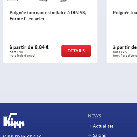
Poignée tournante ovale
Poign
plast
à partir de
7,97 €
à pa
DÉTAILS
hors TVA 
hors T
hors frais d’envoi
hors fr
NEWS
Actualités
Salons