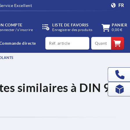
FR
Service Excellent
N COMPTE
LISTE DE FAVORIS
PANIER
onnecter / s’inscrire
Enregistrer des produits
0,00 €
productCode
qty
Commande directe
OLANTS
es similaires à DIN 98,