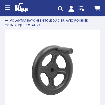
text.skipToContent
text.skipToNavigation
VOLANTS À RAYONS EN TÔLE D’ACIER, AVEC POIGNÉE
CYLINDRIQUE ROTATIVE