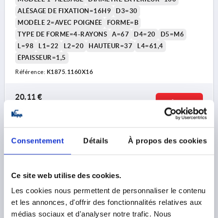
ALÉSAGE DE FIXATION=16H9
D3=30
MODÈLE 2=AVEC POIGNÉE
FORME=B
TYPE DE FORME=4-RAYONS
A=67
D4=20
D5=M6
L=98
L1=22
L2=20
HAUTEUR=37
L4=61,4
ÉPAISSEUR=1,5
Référence:
K1875.1160X16
20,11 €
DÉTAILS
hors TVA 
hors frais d’envoi
K1875 B
Consentement
Détails
À propos des cookies
Ce site web utilise des cookies.
Les cookies nous permettent de personnaliser le contenu
et les annonces, d'offrir des fonctionnalités relatives aux
médias sociaux et d'analyser notre trafic. Nous