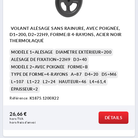
VOLANT ALÉSAGE SANS RAINURE, AVEC POIGNÉE,
D1=200, D2=22H9, FORME:B 4-RAYONS, ACIER NOIR
THERMOLAQUÉ
MODÈLE 1=ALÉSAGE
DIAMÈTRE EXTÉRIEUR=200
ALÉSAGE DE FIXATION=22H9
D3=40
MODÈLE 2=AVEC POIGNÉE
FORME=B
TYPE DE FORME=4-RAYONS
A=87
D4=20
D5=M6
L=107
L1=22
L2=24
HAUTEUR=46
L4=61,4
ÉPAISSEUR=2
Référence:
K1875.1200X22
26,66 €
DÉTAILS
hors TVA 
hors frais d’envoi