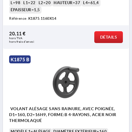
L=98
L1=22
L2=20
HAUTEUR=37
L4=61,4
ÉPAISSEUR=1,5
Référence:
K1875.1160X14
20,11 €
DÉTAILS
hors TVA 
hors frais d’envoi
K1875 B
VOLANT ALÉSAGE SANS RAINURE, AVEC POIGNÉE,
D1=160, D2=16H9, FORME:B 4-RAYONS, ACIER NOIR
THERMOLAQUÉ
MODÈLE 1=ALÉSAGE
DIAMÈTRE EXTÉRIEUR=160