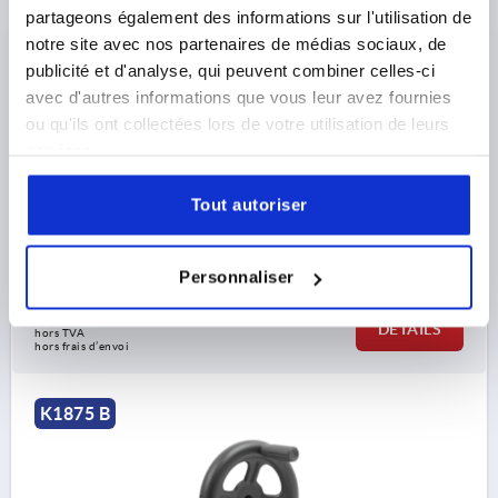
VOLANT ALÉSAGE SANS RAINURE, AVEC POIGNÉE,
partageons également des informations sur l'utilisation de
D1=200, D2=18H9, FORME:B 4-RAYONS, ACIER NOIR
notre site avec nos partenaires de médias sociaux, de
THERMOLAQUÉ
publicité et d'analyse, qui peuvent combiner celles-ci
MODÈLE 1=ALÉSAGE
DIAMÈTRE EXTÉRIEUR=200
avec d'autres informations que vous leur avez fournies
ALÉSAGE DE FIXATION=18H9
D3=40
ou qu'ils ont collectées lors de votre utilisation de leurs
MODÈLE 2=AVEC POIGNÉE
FORME=B
services.
TYPE DE FORME=4-RAYONS
A=87
D4=20
D5=M6
L=107
L1=22
L2=24
HAUTEUR=46
L4=61,4
Tout autoriser
ÉPAISSEUR=2
Référence:
K1875.1200X18
Personnaliser
26,66 €
DÉTAILS
hors TVA 
hors frais d’envoi
K1875 B