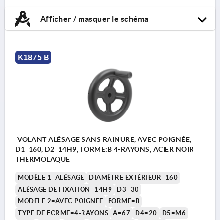
Afficher / masquer le schéma
K1875 B
VOLANT ALÉSAGE SANS RAINURE, AVEC POIGNÉE,
D1=160, D2=14H9, FORME:B 4-RAYONS, ACIER NOIR
THERMOLAQUÉ
MODÈLE 1=ALÉSAGE
DIAMÈTRE EXTÉRIEUR=160
ALÉSAGE DE FIXATION=14H9
D3=30
MODÈLE 2=AVEC POIGNÉE
FORME=B
TYPE DE FORME=4-RAYONS
A=67
D4=20
D5=M6